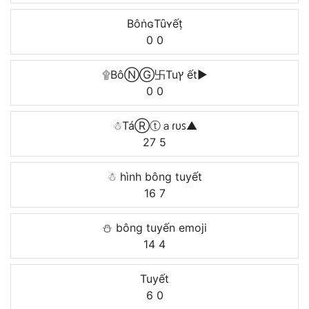
BôṅɢTȗʏếṭ
0
0
۩BôⓃⒼ卐Tuץ ết►
0
0
☃TáⓇⓣａɾυꜱ▲
27
5
☃ hình bông tuyết
16
7
⛄ bông tuyến emoji
14
4
Tuyết
6
0