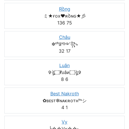
Rồng
ミ★ғox♥️ʀồɴԍ★彡
136
75
Châu
✼ᶜʰâᵘ༻꧂
32
17
Luân
✞ঔৣ۝ℓυâи۝ঔৣ✞
8
6
Best Nakroth
✿ʙᴇsт✼ɴᴀκʀoтнᵛᶰシ
4
1
Vy
╰☆☆Vʏ☆☆╮