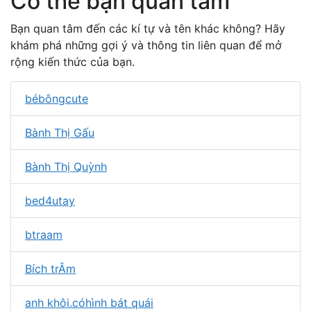
Có thể bạn quan tâm
Bạn quan tâm đến các kí tự và tên khác không? Hãy
khám phá những gợi ý và thông tin liên quan để mở
rộng kiến thức của bạn.
bébôngcute
Bành Thị Gấu
Bành Thị Quỳnh
bed4utay
btraam
Bích trÂm
anh khôi.cóhình bát quái