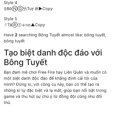
Style 4
۩BôⓃⒼ卐Tuץ ết►
Copy
Style 5
☃TáⓇⓣａɾυꜱ▲
Copy
Have
2
searching Bông Tuyết almost like: bông tuyết,
bông tuyết
Tạo biệt danh độc đáo với
Bông Tuyết
Bạn đam mê chơi Free Fire hay Liên Quân và muốn có
một biệt danh độc đáo để khẳng định cái tôi của
mình? Đừng lo, với công cụ này, bạn có thể tạo ra
những kí tự đặc biệt và lạ mắt, giúp bạn nổi bật trong
game và thu hút sự chú ý từ đồng đội cũng như đối
thủ.