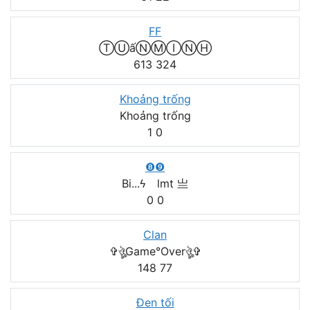
FF
ⓉⓊấⓃⓂⒾⓃⒽ
613
324
Khoảng trống
Khoảng trống
1
0
❽❾
Bi...ϟ lmt 亗
0
0
Clan
✞ঔৣGame°Overঔৣ✞
148
77
Đen tối