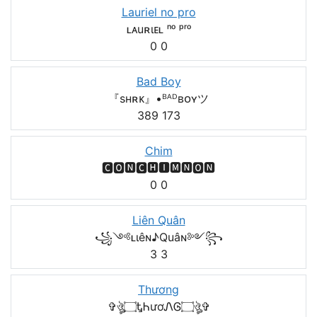
Lauriel no pro
ʟᴀuʀιᴇʟ ⁿᵒ ᵖʳᵒ
0
0
Bad Boy
『sʜʀᴋ』•ᴮᴬᴰʙᴏʏツ
389
173
Chim
🅲🅾🅽🅲🅷🅸🅼🅽🅾🅽
0
0
Liên Quân
꧁༺ʟιêɴ♪Quâɴ༻꧂
3
3
Thương
✞ঔৣ۝ᎿᏂươᏁᎶ۝ঔৣ✞