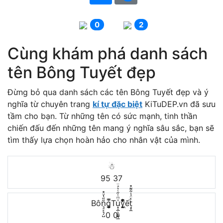
0
2
Cùng khám phá danh sách
tên Bông Tuyết đẹp
Đừng bỏ qua danh sách các tên Bông Tuyết đẹp và ý
nghĩa từ chuyên trang
kí tự đặc biệt
KiTuDEP.vn đã sưu
tầm cho bạn. Từ những tên có sức mạnh, tinh thần
chiến đấu đến những tên mang ý nghĩa sâu sắc, bạn sẽ
tìm thấy lựa chọn hoàn hảo cho nhân vật của mình.
☃︎
95
37
Bôn͉̠̙͉̗̺̋̋̔ͧ̊g͎͚̥͎͔͕ͥ̿Tu̟͎̲͕̼̳͉̲ͮͫͭ̋ͭ͛ͣ̈y͉̝͖̻̯ͮ̒̂ͮ͋ͫͨết̘̟̼̉̈́͐͋͌̊
0
0