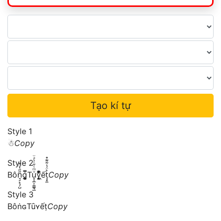
Tạo kí tự
Style 1
☃︎
Copy
Style 2
Bôn͉̠̙͉̗̺̋̋̔ͧ̊g͎͚̥͎͔͕ͥ̿Tu̟͎̲͕̼̳͉̲ͮͫͭ̋ͭ͛ͣ̈y͉̝͖̻̯ͮ̒̂ͮ͋ͫͨết̘̟̼̉̈́͐͋͌̊
Copy
Style 3
BôṅɢTȗʏếṭ
Copy