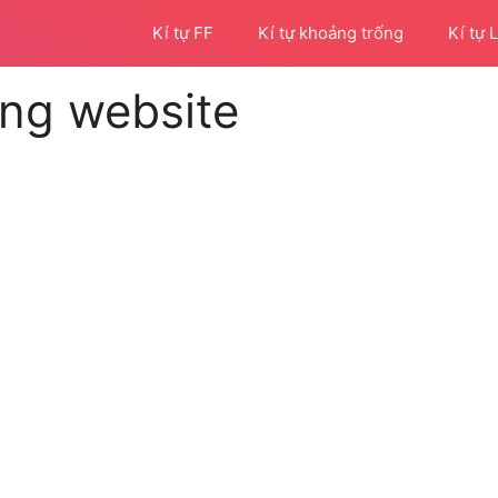
Kí tự FF
Kí tự khoảng trống
Kí tự 
ng website