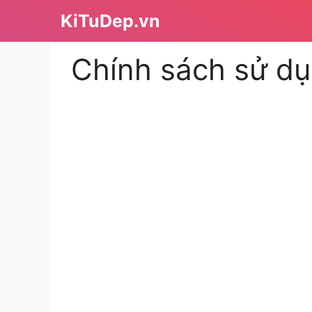
Chuyển
KiTuDep.vn
đến
nội
Chính sách sử dụ
dung