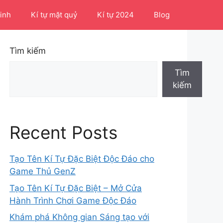
Linh
Kí tự mặt quỷ
Kí tự 2024
Blog
Tìm kiếm
Tìm
kiếm
Recent Posts
Tạo Tên Kí Tự Đặc Biệt Độc Đáo cho
Game Thủ GenZ
Tạo Tên Kí Tự Đặc Biệt – Mở Cửa
Hành Trình Chơi Game Độc Đáo
Khám phá Không gian Sáng tạo với