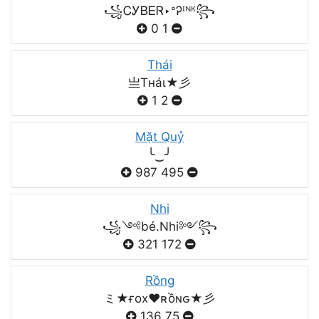
꧁ᏟᎩᏴᎬᏒ‣ᐤᎮᴵᴺᴷ꧂
0
1
Thái
亗Tнáι★彡
1
2
Mặt Quỷ
╰‿╯
987
495
Nhi
꧁༺bé.Nhi༻꧂
321
172
Rồng
ミ★ғox♥️ʀồɴԍ★彡
136
75