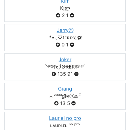
Kim
K¡ლ
2
1
Jerry🙂
*•.¸♡נᴇʀʀʏ ͜✿҈
0
1
Joker
༺࿈๖ۣۣۜℑØ₭ɆꞦ࿈༻
135
91
Giang
︵²⁰⁰⁰ɠ!คⓝɕ☄
13
5
Lauriel no pro
ʟᴀuʀιᴇʟ ⁿᵒ ᵖʳᵒ