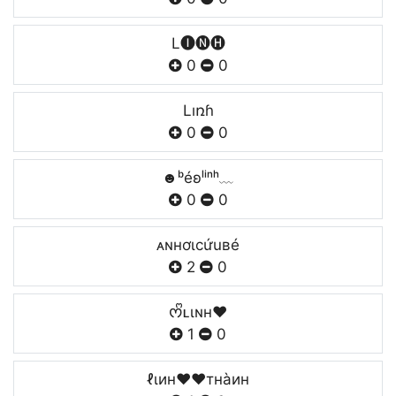
L🅘🅝🅗
0
0
Lıռɦ
0
0
☻ᵇéʚˡⁱⁿʰ﹏
0
0
ᴀɴнơιcứuʙéㅤ
2
0
ᰔᩚʟιɴн♥
1
0
ℓιин❤❤тнàин