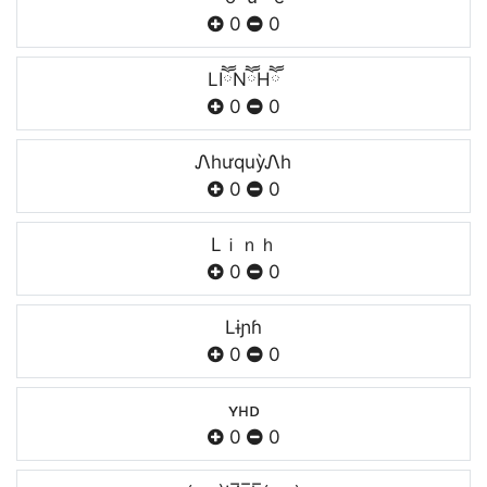
0
0
LIཽNཽHཽ
0
0
ᏁhưquỳᏁh
0
0
Lｉｎｈ
0
0
Lɨɲɦ
0
0
ʏнᴅ
0
0