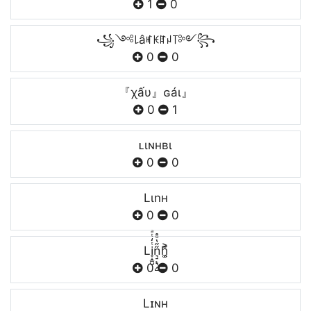
1
0
꧁༺꒒âꎭꀘꍏꈤ꓄༻꧂
0
0
『χấυ』ɢáι』ㅤ
0
1
ʟιɴнʙι
0
0
Lιnн
0
0
Li̞̟̫̺ͭ̒ͭͣn͉̠̙͉̗̺̋̋̔ͧ̊h͚̖̜̍̃͐
0
0
Lɪɴʜ