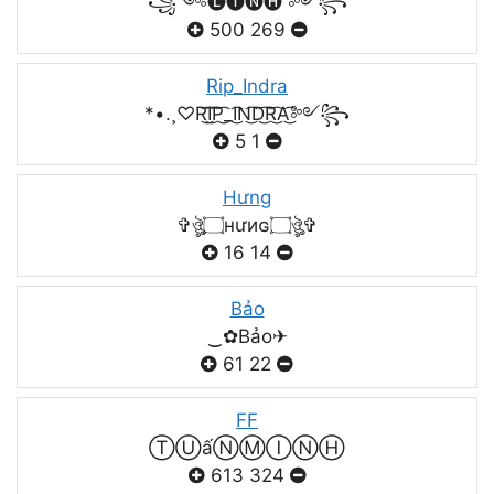
꧁༺🅛🅘🅝🅗 ༻꧂
500
269
Rip_Indra
*•.¸♡R͜͡I͜͡P͜͡_I͜͡N͜͡D͜͡R͜͡A͜͡༻꧂
5
1
Hưng
✞ঔৣ۝нưиɢ۝ঔৣ✞
16
14
Bảo
‿✿Bảo✈
61
22
FF
ⓉⓊấⓃⓂⒾⓃⒽ
613
324