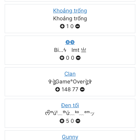
Khoảng trống
Khoảng trống
1
0
❽❾
Bi...ϟ lmt 亗
0
0
Clan
✞ঔৣGame°Overঔৣ✞
148
77
Đen tối
ᰔᩚᵐúᵗ﹏ᵗʰử﹏ᵏᵒ﹏ᵉᵐッ
5
0
Gunny