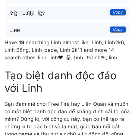
Copy
✞ঔৣ۝Lίήɧ۝ঔৣ✞
Copy
Lιɴн
Have
19
searching Linh almost like: Linh, Linh2k6,
Linh Bống, Linh_bede, Linh 2k11 and more 14
search other: linh, linh❤️..是, lĩnh, ۶ৎ˚linh୨୧, linh
Tạo biệt danh độc đáo
với Linh
Bạn đam mê chơi Free Fire hay Liên Quân và muốn
có một biệt danh độc đáo để khẳng định cái tôi của
mình? Đừng lo, với công cụ này, bạn có thể tạo ra
những kí tự đặc biệt và lạ mắt, giúp bạn nổi bật
trong game và thu hút sự chú ý từ đồng đội cũng