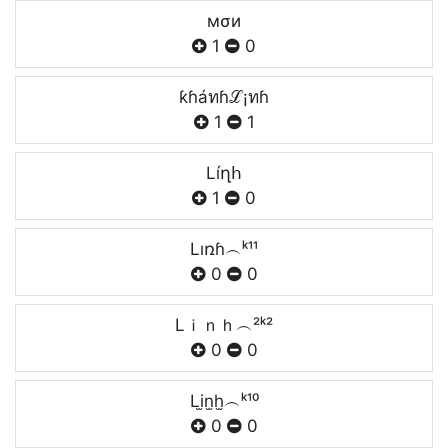
мσи
1
0
ƙɦáทɦℒ¡ทɦ
1
1
Líղհ
1
0
Lıռɦ︵ᵏ¹¹
0
0
Lｉｎｈ︵²ᵏ²
0
0
Li̫n̫h̫︵ᵏ¹⁰
0
0