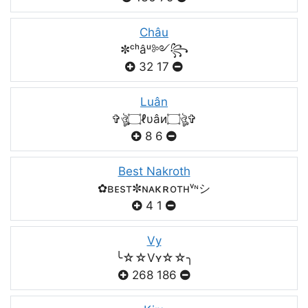
Châu
✼ᶜʰâᵘ༻꧂
32
17
Luân
✞ঔৣ۝ℓυâи۝ঔৣ✞
8
6
Best Nakroth
✿ʙᴇsт✼ɴᴀκʀoтнᵛᶰシ
4
1
Vy
╰☆☆Vʏ☆☆╮
268
186