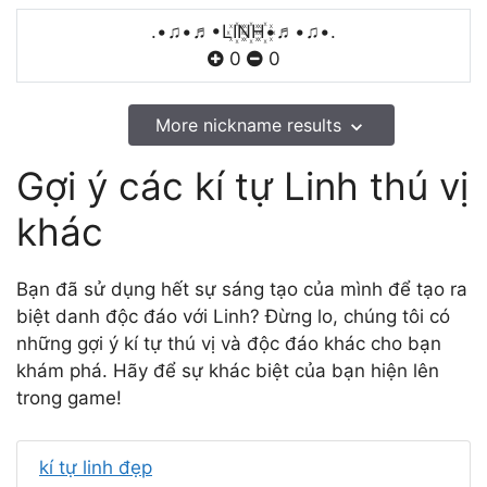
.•♫•♬•LI꙰N꙰H꙰•♬•♫•.
0
0
More nickname results
Gợi ý các kí tự Linh thú vị
khác
Bạn đã sử dụng hết sự sáng tạo của mình để tạo ra
biệt danh độc đáo với Linh? Đừng lo, chúng tôi có
những gợi ý kí tự thú vị và độc đáo khác cho bạn
khám phá. Hãy để sự khác biệt của bạn hiện lên
trong game!
kí tự linh đẹp