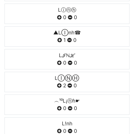
Lⓘⓝⓗ
0
0
▲LⒾnh☎
1
0
Lℐℕℋ
0
0
LⒾⓃⒽ
2
0
︵¹⁰L¡ⓝɦ☛
0
0
L!nh
0
0