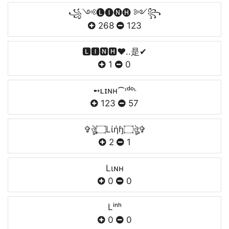
꧁༺🅛🅘🅝🅗 ༻꧂
268
123
🅻🅸🅽🅷❤️..是✔
1
0
➻ʟɪɴʜ⁀ᶦᵈᵒᶫ
123
57
✞ঔৣ۝Lίήɧ۝ঔৣ✞
2
1
Lιɴн
0
0
Lⁱⁿʰ
0
0