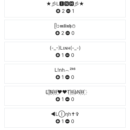
★彡L🅸🅽🅷彡★
2
1
ᥫᩣ𝖒𝖑𝖎𝖓𝖍ㅤ⛄
2
0
(-_-)Lιɴн(-_-)
1
0
L!nh︵²ᵏ⁶
1
0
L꙰I꙰N꙰H꙰❤❤T꙰H꙰àN꙰H꙰
1
0
◄LⒾηһ✝✞
1
0