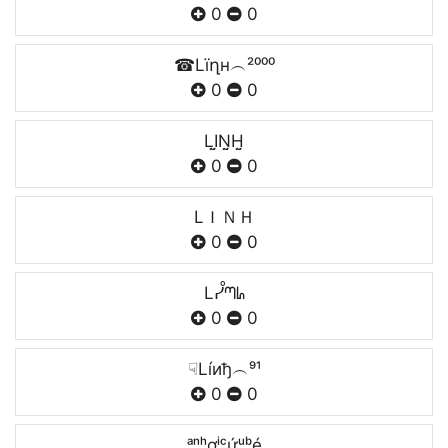
0
0
☎Lïղн︵²⁰⁰⁰
0
0
LI̤̮N̤̮H̤̮
0
0
LＩＮＨ
0
0
Lᓮᘉᖺ
0
0
☟Líиђ︵⁹¹
0
0
ᵃⁿʰơⁱᶜứᵘᵇéㅤ