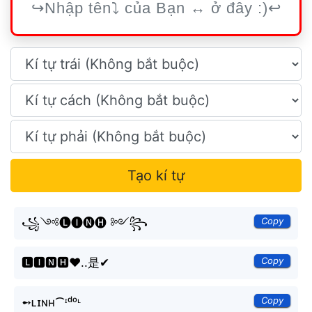
Tạo kí tự
Copy
꧁༺🅛🅘🅝🅗 ༻꧂
Copy
🅻🅸🅽🅷❤️..是✔
Copy
➻ʟɪɴʜ⁀ᶦᵈᵒᶫ