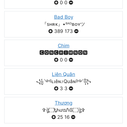
0
0
Bad Boy
『sʜʀᴋ』•ᴮᴬᴰʙᴏʏツ
389
173
Chim
🅲🅾🅽🅲🅷🅸🅼🅽🅾🅽
0
0
Liên Quân
꧁༺ʟιêɴ♪Quâɴ༻꧂
3
3
Thương
✞ঔৣ۝ᎿᏂươᏁᎶ۝ঔৣ✞
25
16