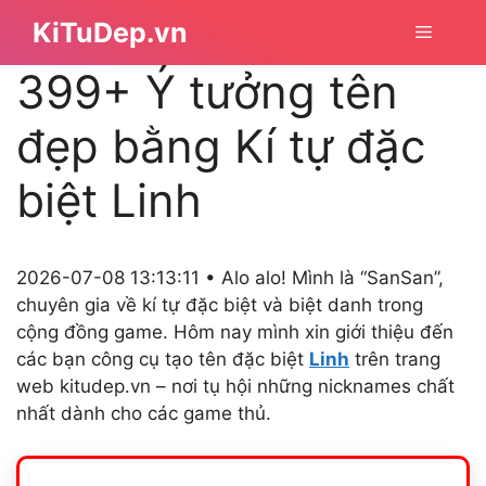
Chuyển
KiTuDep.vn
Menu
đến
nội
399+ Ý tưởng tên
dung
đẹp bằng Kí tự đặc
biệt Linh
2026-07-08 13:13:11 • Alo alo! Mình là “SanSan”,
chuyên gia về kí tự đặc biệt và biệt danh trong
cộng đồng game. Hôm nay mình xin giới thiệu đến
các bạn công cụ tạo tên đặc biệt
Linh
trên trang
web kitudep.vn – nơi tụ hội những nicknames chất
nhất dành cho các game thủ.