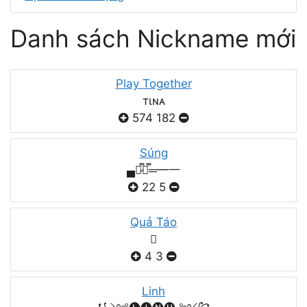
Danh sách Nickname mới
Play Together
тιɴᴀ
574
182
Súng
▄︻̷̿┻̿═━一
22
5
Quả Táo

4
3
Linh