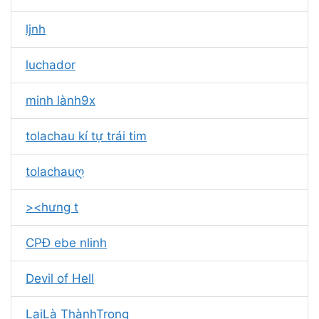
ljnh
luchador
minh lành9x
tolachau kí tự trái tim
tolachauღ
><hưng t
CPĐ ebe nlinh
Devil of Hell
LạiLà ThànhTrọng