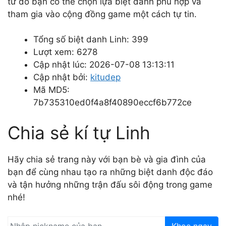
từ đó bạn có thể chọn lựa biệt danh phù hợp và
tham gia vào cộng đồng game một cách tự tin.
Tổng số biệt danh Linh: 399
Lượt xem: 6278
Cập nhật lúc: 2026-07-08 13:13:11
Cập nhật bởi:
kitudep
Mã MD5:
7b735310ed0f4a8f40890eccf6b772ce
Chia sẻ kí tự Linh
Hãy chia sẻ trang này với bạn bè và gia đình của
bạn để cùng nhau tạo ra những biệt danh độc đáo
và tận hưởng những trận đấu sôi động trong game
nhé!