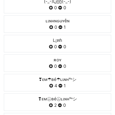
(-_-)Li̲̅n̲̅h̲̅(-_-)
0
0
ʟιɴнɴԍuʏễɴ
0
1
L¡ทɦ
0
0
ʀoʏㅤ
0
0
❣ᴇм☂ʙé☂ʟιɴнᵛᶰシ
4
1
❣ᴇм㋰ʙé㋰ʟιɴнᵛᶰシ
2
0