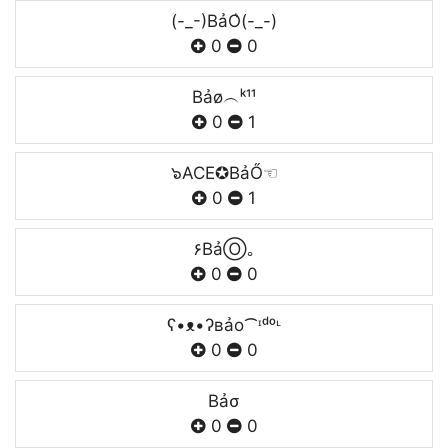
(-_-)BảO͛(-_-)
0
0
Bảø︵ᵏ¹¹
0
1
๖ACE✪BảŐ☜
0
1
۶BảⓄ｡
0
0
ʕ•ᴥ•ʔʙảo⁀ᶦᵈᵒᶫ
0
0
Bảσ
0
0