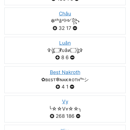
Châu
✼ᶜʰâᵘ༻꧂
32
17
Luân
✞ঔৣ۝ℓυâи۝ঔৣ✞
8
6
Best Nakroth
✿ʙᴇsт✼ɴᴀκʀoтнᵛᶰシ
4
1
Vy
╰☆☆Vʏ☆☆╮
268
186