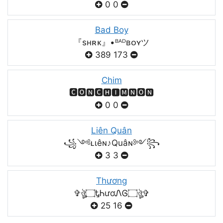
0
0
Bad Boy
『sʜʀᴋ』•ᴮᴬᴰʙᴏʏツ
389
173
Chim
🅲🅾🅽🅲🅷🅸🅼🅽🅾🅽
0
0
Liên Quân
꧁༺ʟιêɴ♪Quâɴ༻꧂
3
3
Thương
✞ঔৣ۝ᎿᏂươᏁᎶ۝ঔৣ✞
25
16