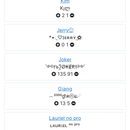
Kim
K¡ლ
2
1
Jerry🙂
*•.¸♡נᴇʀʀʏ ͜✿҈
0
1
Joker
༺࿈๖ۣۣۜℑØ₭ɆꞦ࿈༻
135
91
Giang
︵²⁰⁰⁰ɠ!คⓝɕ☄
13
5
Lauriel no pro
ʟᴀuʀιᴇʟ ⁿᵒ ᵖʳᵒ