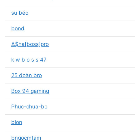
su béo
bond
∆$ha[boss]pro
k w b o s s 47
25 đoàn bro
Box 94 gaming
Phuc-chua-bo
blon
bngocmtam