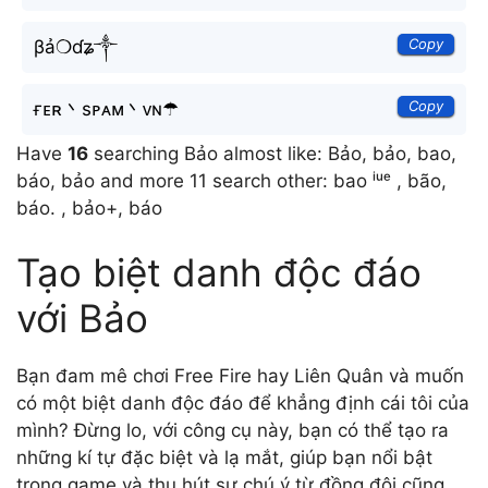
Copy
βả❍ɗʑ༒
Copy
ғᴇʀ丶sᴘᴀᴍ丶ᴠɴ☂
Have
16
searching Bảo almost like: Bảo, bảo, bao,
báo, bảo and more 11 search other: bao ⁱᵘᵉ , bão,
báo. , bảo+, báo
Tạo biệt danh độc đáo
với Bảo
Bạn đam mê chơi Free Fire hay Liên Quân và muốn
có một biệt danh độc đáo để khẳng định cái tôi của
mình? Đừng lo, với công cụ này, bạn có thể tạo ra
những kí tự đặc biệt và lạ mắt, giúp bạn nổi bật
trong game và thu hút sự chú ý từ đồng đội cũng