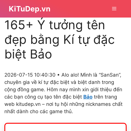
Chuyển
KiTuDep.vn
Menu
đến
nội
165+ Ý tưởng tên
dung
đẹp bằng Kí tự đặc
biệt Bảo
2026-07-15 10:40:30 • Alo alo! Mình là “SanSan”,
chuyên gia về kí tự đặc biệt và biệt danh trong
cộng đồng game. Hôm nay mình xin giới thiệu đến
các bạn công cụ tạo tên đặc biệt
Bảo
trên trang
web kitudep.vn – nơi tụ hội những nicknames chất
nhất dành cho các game thủ.