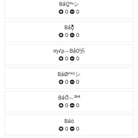
BảO̤̮ᵛᶰシ
0
0
Bảo͎̜̓̇ͫ̉͊ͨ͊
0
0
ɱ√ρ︵Bả0卐
0
0
BảØᴾᴿᴼシ
0
0
BảO͒︵²ᵏ⁴
0
0
Bảö
0
0