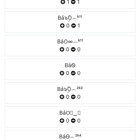
1
1
Bả๖ۣۜO︵ᵏ¹¹
0
1
BảO∞︵ᵏ¹¹
0
0
BảᏫ
0
0
Bả๖ۣۜO︵²ᵏ²
0
0
BảO⃣‿✶
0
0
BảᎾ︵²ᵏ⁴