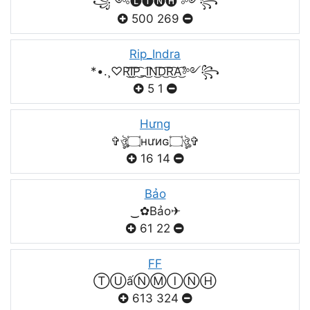
꧁༺🅛🅘🅝🅗 ༻꧂
500
269
Rip_Indra
*•.¸♡R͜͡I͜͡P͜͡_I͜͡N͜͡D͜͡R͜͡A͜͡༻꧂
5
1
Hưng
✞ঔৣ۝нưиɢ۝ঔৣ✞
16
14
Bảo
‿✿Bảo✈
61
22
FF
ⓉⓊấⓃⓂⒾⓃⒽ
613
324