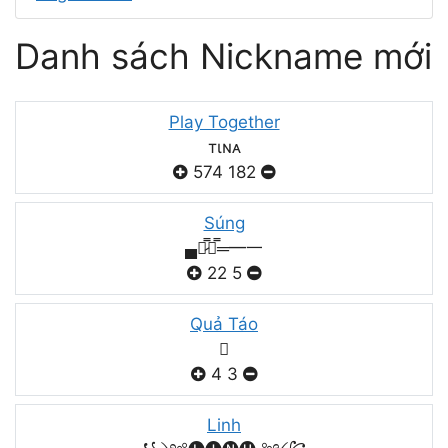
Danh sách Nickname mới
Play Together
тιɴᴀ
574
182
Súng
▄︻̷̿┻̿═━一
22
5
Quả Táo

4
3
Linh