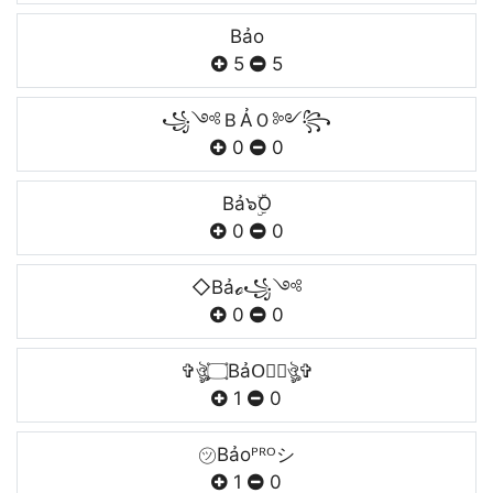
Bảo
5
5
꧁༺ＢẢＯ༻꧂
0
0
Bả๖ۣۜO
0
0
◇Bảℴ꧁༺
0
0
✞ঔৣ۝BảO⃘۝ঔৣ✞
1
0
㋡Bảoᴾᴿᴼシ
1
0