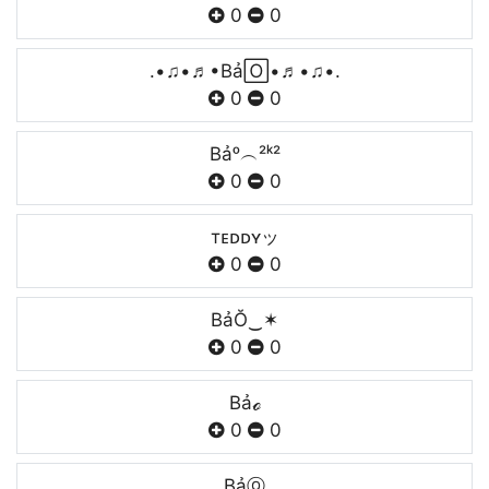
0
0
.•♫•♬•Bả🄾•♬•♫•.
0
0
Bảᵒ︵²ᵏ²
0
0
тᴇᴅᴅʏッ
0
0
BảŎ‿✶
0
0
Bảℴ
0
0
Bảⓞ