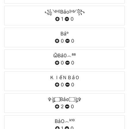
꧁༺Bảo༻꧂
1
0
Bảᵒ
0
0
ѼBả0︵⁸⁸
0
0
ㅤＫＩếＮㅤＢảＯㅤ
0
0
✞ঔৣ۝Bảσ۝ঔৣ✞
2
0
BảO︵ᵏ¹⁰
1
0