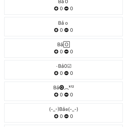
BảＯ
0
0
Bảｏ
0
0
Bả🄾
0
0
۰Bả0☑
0
0
Bả🅞︵ᵏ¹²
0
0
(-_-)Bả๏(-_-)
0
0