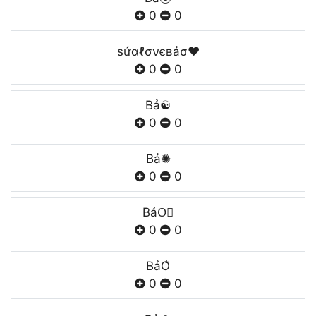
0
0
ѕứαℓσνєвảσ❤
0
0
Bả☯
0
0
Bả✺
0
0
BảO⃣
0
0
BảO̐
0
0