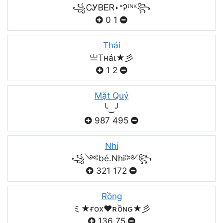
꧁ᏟᎩᏴᎬᏒ‣ᐤᎮᴵᴺᴷ꧂
0
1
Thái
亗Tнáι★彡
1
2
Mặt Quỷ
╰‿╯
987
495
Nhi
꧁༺bé.Nhi༻꧂
321
172
Rồng
ミ★ғox♥️ʀồɴԍ★彡
136
75