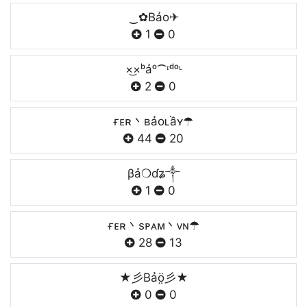
‿✿Bảo✈
1
0
×͜×ᵇảᵒ⁀ᶦᵈᵒᶫ
2
0
ғᴇʀ丶ʙảoʟầʏ☂
44
20
βả❍ɗʑ༒
1
0
ғᴇʀ丶sᴘᴀᴍ丶ᴠɴ☂
28
13
★彡Bảö̤彡★
0
0