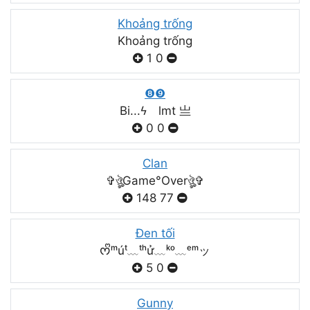
Khoảng trống
Khoảng trống
1
0
❽❾
Bi...ϟ lmt 亗
0
0
Clan
✞ঔৣGame°Overঔৣ✞
148
77
Đen tối
ᰔᩚᵐúᵗ﹏ᵗʰử﹏ᵏᵒ﹏ᵉᵐッ
5
0
Gunny