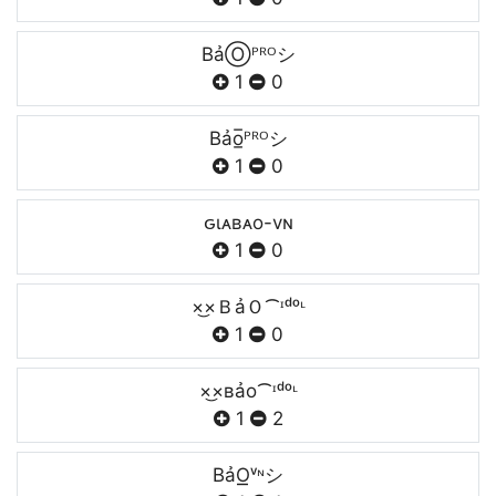
BảⓄᴾᴿᴼシ
1
0
Bảo̲̅ᴾᴿᴼシ
1
0
ԍιᴀʙᴀo-vɴ
1
0
×͜×ＢảＯ⁀ᶦᵈᵒᶫ
1
0
×͜×ʙảo⁀ᶦᵈᵒᶫ
1
2
BảO͟͟ᵛᶰシ