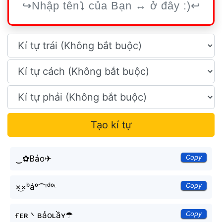
Tạo kí tự
Copy
‿✿Bảo✈
Copy
×͜×ᵇảᵒ⁀ᶦᵈᵒᶫ
Copy
ғᴇʀ丶ʙảoʟầʏ☂