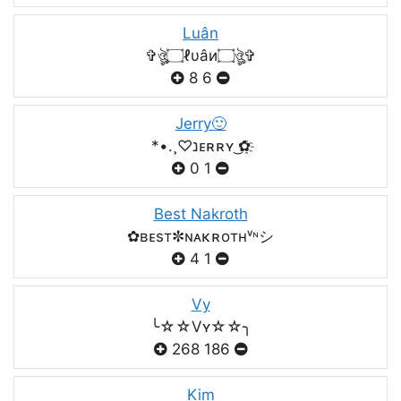
Luân
✞ঔৣ۝ℓυâи۝ঔৣ✞
8
6
Jerry🙂
*•.¸♡נᴇʀʀʏ ͜✿҈
0
1
Best Nakroth
✿ʙᴇsт✼ɴᴀκʀoтнᵛᶰシ
4
1
Vy
╰☆☆Vʏ☆☆╮
268
186
Kim