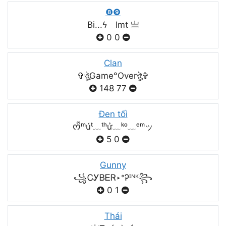
❽❾
Bi...ϟ lmt 亗
0
0
Clan
✞ঔৣGame°Overঔৣ✞
148
77
Đen tối
ᰔᩚᵐúᵗ﹏ᵗʰử﹏ᵏᵒ﹏ᵉᵐッ
5
0
Gunny
꧁ᏟᎩᏴᎬᏒ‣ᐤᎮᴵᴺᴷ꧂
0
1
Thái