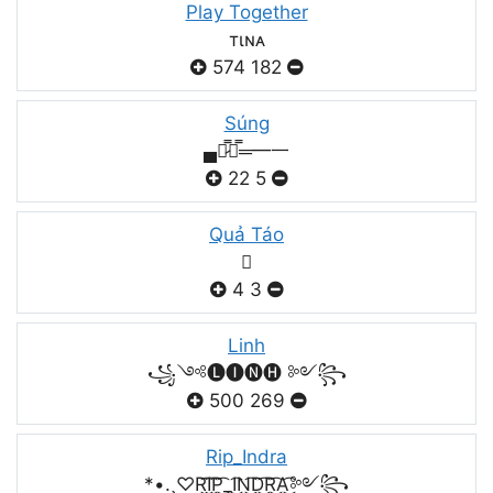
Play Together
тιɴᴀ
574
182
Súng
▄︻̷̿┻̿═━一
22
5
Quả Táo

4
3
Linh
꧁༺🅛🅘🅝🅗 ༻꧂
500
269
Rip_Indra
*•.¸♡R͜͡I͜͡P͜͡_I͜͡N͜͡D͜͡R͜͡A͜͡༻꧂