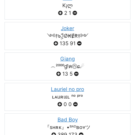
K¡ლ
2
1
Joker
༺࿈๖ۣۣۜℑØ₭ɆꞦ࿈༻
135
91
Giang
︵²⁰⁰⁰ɠ!คⓝɕ☄
13
5
Lauriel no pro
ʟᴀuʀιᴇʟ ⁿᵒ ᵖʳᵒ
0
0
Bad Boy
『sʜʀᴋ』•ᴮᴬᴰʙᴏʏツ
389
173