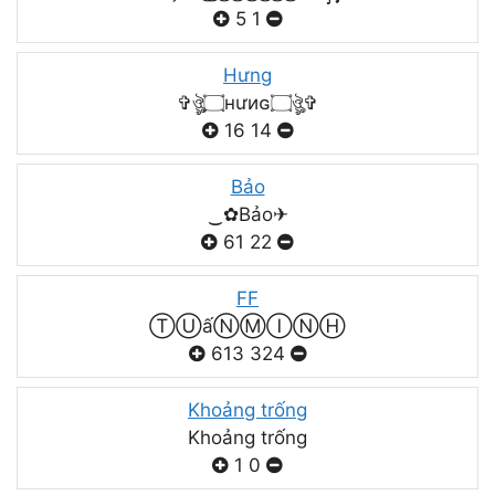
5
1
Hưng
✞ঔৣ۝нưиɢ۝ঔৣ✞
16
14
Bảo
‿✿Bảo✈
61
22
FF
ⓉⓊấⓃⓂⒾⓃⒽ
613
324
Khoảng trống
Khoảng trống
1
0