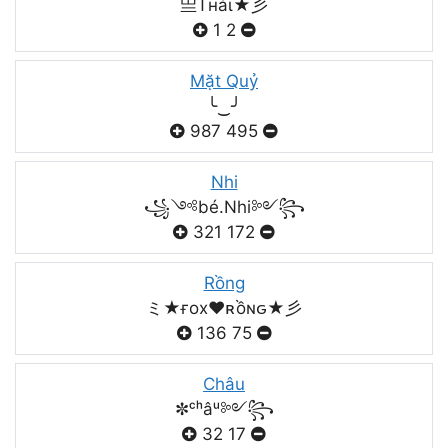
亗Tнáι★彡
1
2
Mặt Quỷ
╰‿╯
987
495
Nhi
꧁༺bé.Nhi༻꧂
321
172
Rồng
ミ★ғox♥️ʀồɴԍ★彡
136
75
Châu
✼ᶜʰâᵘ༻꧂
32
17