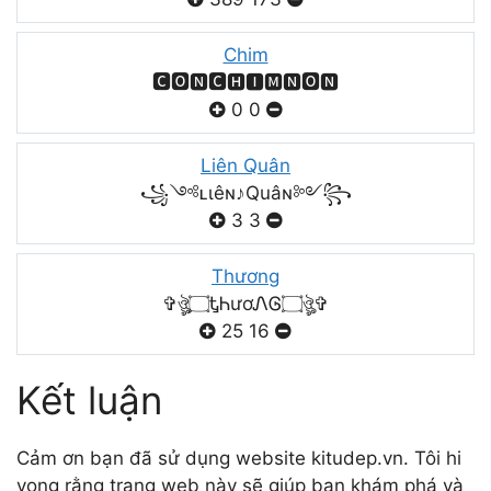
Chim
🅲🅾🅽🅲🅷🅸🅼🅽🅾🅽
0
0
Liên Quân
꧁༺ʟιêɴ♪Quâɴ༻꧂
3
3
Thương
✞ঔৣ۝ᎿᏂươᏁᎶ۝ঔৣ✞
25
16
Kết luận
Cảm ơn bạn đã sử dụng website kitudep.vn. Tôi hi
vọng rằng trang web này sẽ giúp bạn khám phá và