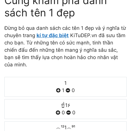
Cùng khám phá danh
sách tên 1 đẹp
Đừng bỏ qua danh sách các tên 1 đẹp và ý nghĩa từ
chuyên trang
kí tự đặc biệt
KiTuDEP.vn đã sưu tầm
cho bạn. Từ những tên có sức mạnh, tinh thần
chiến đấu đến những tên mang ý nghĩa sâu sắc,
bạn sẽ tìm thấy lựa chọn hoàn hảo cho nhân vật
của mình.
1
1
0
☝1۶
0
0
︵¹²1︵⁹¹