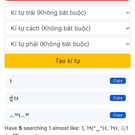
Tạo kí tự
Copy
1
Copy
☝1۶
Copy
︵¹²1︵⁹¹
Have
5
searching 1 almost like: 1, 1٩(^‿^)۶, 1٩۶, ㋰1