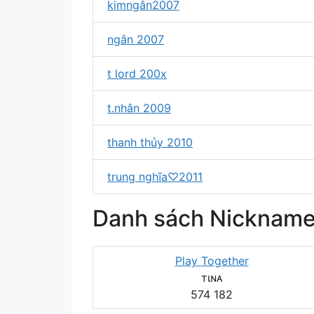
kimngân2007
ngân 2007
t lord 200x
t.nhân 2009
thanh thủy 2010
trung nghĩa♡2011
Danh sách Nickname
Play Together
тιɴᴀ
574
182