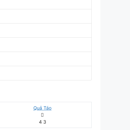
Quả Táo

4
3