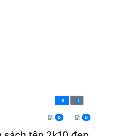
5
1
0
0
 sách tên 2k10 đẹp