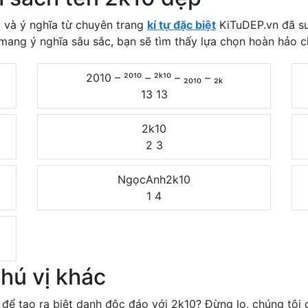
 và ý nghĩa từ chuyên trang
kí tự đặc biệt
KiTuDEP.vn đã sư
mang ý nghĩa sâu sắc, bạn sẽ tìm thấy lựa chọn hoàn hảo c
2010 – ²⁰¹⁰ – ²ᵏ¹⁰ – ₂₀₁₀ – ₂ₖ
13
13
2k10
2
3
NgọcAnh2k10
1
4
thú vị khác
để tạo ra biệt danh độc đáo với 2k10? Đừng lo, chúng tôi c