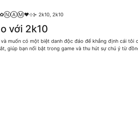
k10, ✿ⓃⒶⓂ♥⊹⊱ 2k10, 2k10
o với 2k10
 và muốn có một biệt danh độc đáo để khẳng định cái tôi c
mắt, giúp bạn nổi bật trong game và thu hút sự chú ý từ đồn