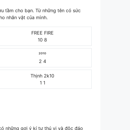
u tầm cho bạn. Từ những tên có sức
ho nhân vật của mình.
FREE FIRE
10
8
²⁰¹⁰
2
4
Thịnh 2k10
1
1
ó những gợi ý kí tự thú vị và độc đáo