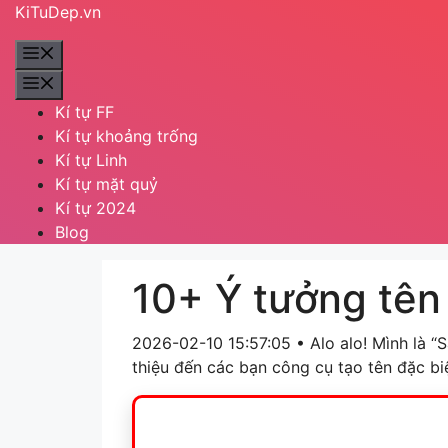
Chuyển
KiTuDep.vn
đến
Menu
nội
dung
Menu
Kí tự FF
Kí tự khoảng trống
Kí tự Linh
Kí tự mặt quỷ
Kí tự 2024
Blog
10+ Ý tưởng tên
2026-02-10 15:57:05 • Alo alo! Mình là “
thiệu đến các bạn công cụ tạo tên đặc b