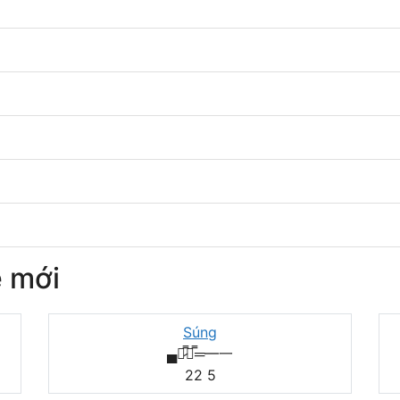
 mới
Súng
▄︻̷̿┻̿═━一
22
5