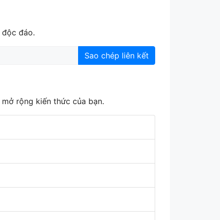
à độc đáo.
Sao chép liên kết
 mở rộng kiến thức của bạn.