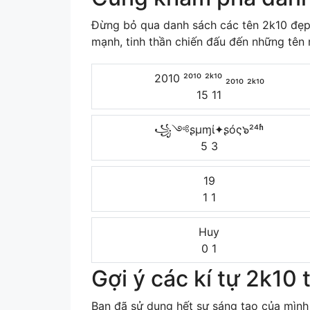
Đừng bỏ qua danh sách các tên 2k10 đẹp
mạnh, tinh thần chiến đấu đến những tên 
2010 ²⁰¹⁰ ²ᵏ¹⁰ ₂₀₁₀ ₂ₖ₁₀
15
11
꧁༺ʂμɱί✦ʂóς๖²⁴ʱ
5
3
19
1
1
Huy
0
1
Gợi ý các kí tự 2k10 
Bạn đã sử dụng hết sự sáng tạo của mình 