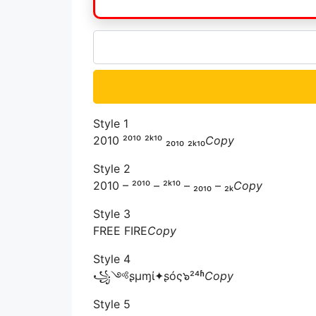
Style 1
2010 ²⁰¹⁰ ²ᵏ¹⁰ ₂₀₁₀ ₂ₖ₁₀
Copy
Style 2
2010 – ²⁰¹⁰ – ²ᵏ¹⁰ – ₂₀₁₀ – ₂ₖ
Copy
Style 3
FREE FIRE
Copy
Style 4
꧁༺ʂμɱί✦ʂóς๖²⁴ʱ
Copy
Style 5