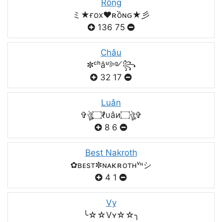
Rồng
ミ★ғox♥️ʀồɴԍ★彡
136
75
Châu
✼ᶜʰâᵘ༻꧂
32
17
Luân
✞ঔৣ۝ℓυâи۝ঔৣ✞
8
6
Best Nakroth
✿ʙᴇsт✼ɴᴀκʀoтнᵛᶰシ
4
1
Vy
╰☆☆Vʏ☆☆╮