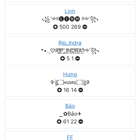
Linh
꧁༺🅛🅘🅝🅗 ༻꧂
500
269
Rip_Indra
*•.¸♡R͜͡I͜͡P͜͡_I͜͡N͜͡D͜͡R͜͡A͜͡༻꧂
5
1
Hưng
✞ঔৣ۝нưиɢ۝ঔৣ✞
16
14
Bảo
‿✿Bảo✈
61
22
FF