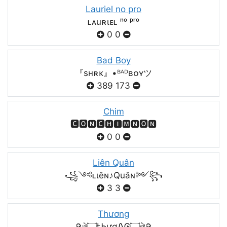
Lauriel no pro
ʟᴀuʀιᴇʟ ⁿᵒ ᵖʳᵒ
0
0
Bad Boy
『sʜʀᴋ』•ᴮᴬᴰʙᴏʏツ
389
173
Chim
🅲🅾🅽🅲🅷🅸🅼🅽🅾🅽
0
0
Liên Quân
꧁༺ʟιêɴ♪Quâɴ༻꧂
3
3
Thương
✞ঔৣ۝ᎿᏂươᏁᎶ۝ঔৣ✞