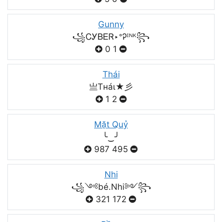
Gunny
꧁ᏟᎩᏴᎬᏒ‣ᐤᎮᴵᴺᴷ꧂
0
1
Thái
亗Tнáι★彡
1
2
Mặt Quỷ
╰‿╯
987
495
Nhi
꧁༺bé.Nhi༻꧂
321
172