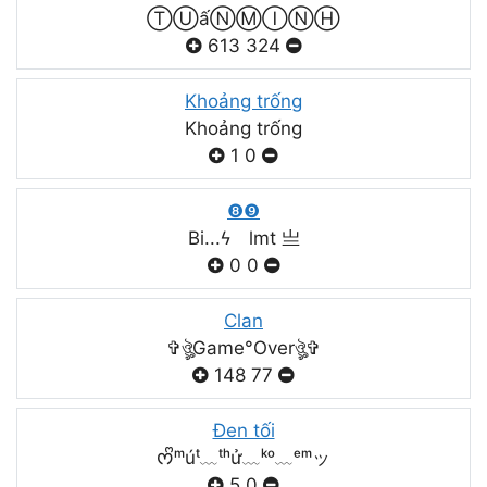
ⓉⓊấⓃⓂⒾⓃⒽ
613
324
Khoảng trống
Khoảng trống
1
0
❽❾
Bi...ϟ lmt 亗
0
0
Clan
✞ঔৣGame°Overঔৣ✞
148
77
Đen tối
ᰔᩚᵐúᵗ﹏ᵗʰử﹏ᵏᵒ﹏ᵉᵐッ
5
0