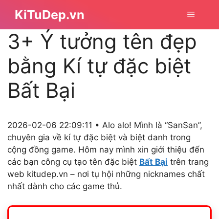
Chuyển
KiTuDep.vn
Menu
đến
nội
3+ Ý tưởng tên đẹp
dung
bằng Kí tự đặc biệt
Bất Bại
2026-02-06 22:09:11 • Alo alo! Mình là “SanSan”,
chuyên gia về kí tự đặc biệt và biệt danh trong
cộng đồng game. Hôm nay mình xin giới thiệu đến
các bạn công cụ tạo tên đặc biệt
Bất Bại
trên trang
web kitudep.vn – nơi tụ hội những nicknames chất
nhất dành cho các game thủ.