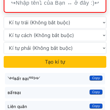
Tạo kí tự
Copy
༺ʙấᴛ ʙạɪ¹⁰²༻
Copy
ʙấᴛʙạɪ
Copy
Liên quân