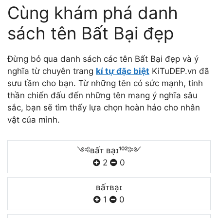
Cùng khám phá danh
sách tên Bất Bại đẹp
Đừng bỏ qua danh sách các tên Bất Bại đẹp và ý
nghĩa từ chuyên trang
kí tự đặc biệt
KiTuDEP.vn đã
sưu tầm cho bạn. Từ những tên có sức mạnh, tinh
thần chiến đấu đến những tên mang ý nghĩa sâu
sắc, bạn sẽ tìm thấy lựa chọn hoàn hảo cho nhân
vật của mình.
༺ʙấᴛ ʙạɪ¹⁰²༻
2
0
ʙấᴛʙạɪ
1
0