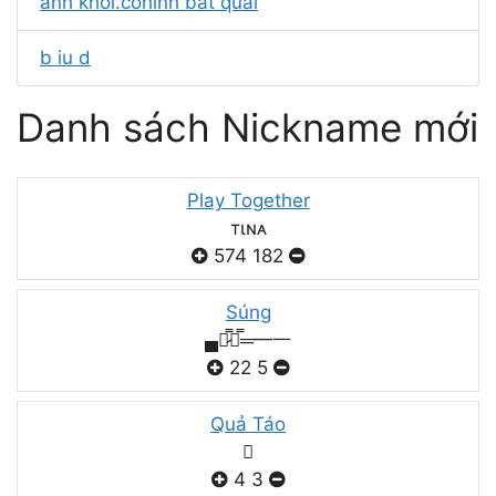
anh khôi.cóhình bát quái
b iu d
Danh sách Nickname mới
Play Together
тιɴᴀ
574
182
Súng
▄︻̷̿┻̿═━一
22
5
Quả Táo

4
3