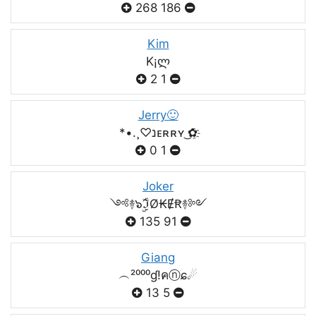
268
186
Kim
K¡ლ
2
1
Jerry🙂
*•.¸♡נᴇʀʀʏ ͜✿҈
0
1
Joker
༺࿈๖ۣۣۜℑØ₭ɆꞦ࿈༻
135
91
Giang
︵²⁰⁰⁰ɠ!คⓝɕ☄
13
5