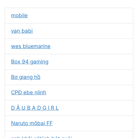
mobile
van babi
wes bluemarine
Box 94 gaming
Bơ giang hồ
CPĐ ebe nlinh
D Â U B A D G I R L
Naruto môbai FF