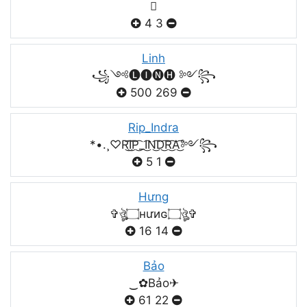

4
3
Linh
꧁༺🅛🅘🅝🅗 ༻꧂
500
269
Rip_Indra
*•.¸♡R͜͡I͜͡P͜͡_I͜͡N͜͡D͜͡R͜͡A͜͡༻꧂
5
1
Hưng
✞ঔৣ۝нưиɢ۝ঔৣ✞
16
14
Bảo
‿✿Bảo✈
61
22