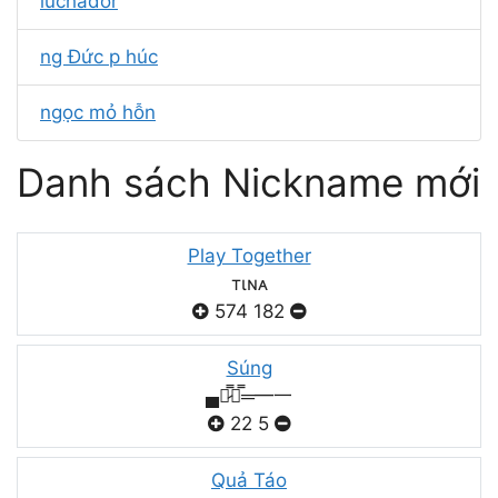
luchador
ng Đức p húc
ngọc mỏ hỗn
Danh sách Nickname mới
Play Together
тιɴᴀ
574
182
Súng
▄︻̷̿┻̿═━一
22
5
Quả Táo