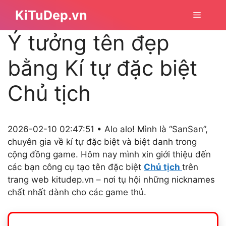
Chuyển
KiTuDep.vn
Menu
đến
nội
Ý tưởng tên đẹp
dung
bằng Kí tự đặc biệt
Chủ tịch
2026-02-10 02:47:51 • Alo alo! Mình là “SanSan”,
chuyên gia về kí tự đặc biệt và biệt danh trong
cộng đồng game. Hôm nay mình xin giới thiệu đến
các bạn công cụ tạo tên đặc biệt
Chủ tịch
trên
trang web kitudep.vn – nơi tụ hội những nicknames
chất nhất dành cho các game thủ.