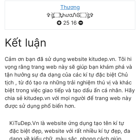
Thương
✞ঔৣ۝ᎿᏂươᏁᎶ۝ঔৣ✞
25
16
Kết luận
Cảm ơn bạn đã sử dụng website kitudep.vn. Tôi hi
vọng rằng trang web này sẽ giúp bạn khám phá và
tận hưởng sự đa dạng của các kí tự đặc biệt Chủ
tịch , từ đó tạo ra những trải nghiệm thú vị và khác
biệt trong việc giao tiếp và tạo dấu ấn cá nhân. Hãy
chia sẻ kitudep.vn với mọi người để trang web này
được sử dụng phổ biến hơn.
KiTuDep.Vn là website ứng dụng tạo tên kí tự
đặc biệt đẹp, website với rất nhiều kí tự đẹp, đa
dạng về kiểu chữ, màu sắc, phong cách giúp