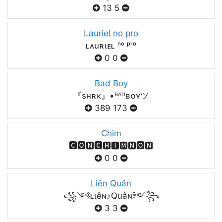
13
5
Lauriel no pro
ʟᴀuʀιᴇʟ ⁿᵒ ᵖʳᵒ
0
0
Bad Boy
『sʜʀᴋ』•ᴮᴬᴰʙᴏʏツ
389
173
Chim
🅲🅾🅽🅲🅷🅸🅼🅽🅾🅽
0
0
Liên Quân
꧁༺ʟιêɴ♪Quâɴ༻꧂
3
3