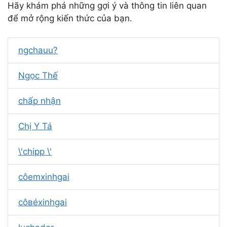
Hãy khám phá những gợi ý và thông tin liên quan
để mở rộng kiến thức của bạn.
ngchauu?
Ngọc Thế
chấp nhận
Chị Y Tá
\'chipp \'
côemㅤxinhgai
côㅤʙéㅤxinhgai