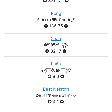
321
172
Rồng
ミ★ғox♥️ʀồɴԍ★彡
136
75
Châu
✼ᶜʰâᵘ༻꧂
32
17
Luân
✞ঔৣ۝ℓυâи۝ঔৣ✞
8
6
Best Nakroth
✿ʙᴇsт✼ɴᴀκʀoтнᵛᶰシ
4
1