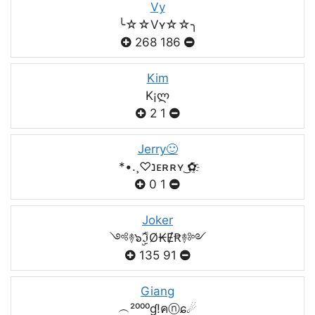
Vy
╰☆☆Vʏ☆☆╮
268
186
Kim
K¡ლ
2
1
Jerry🙂
*•.¸♡נᴇʀʀʏ ͜✿҈
0
1
Joker
༺࿈๖ۣۣۜℑØ₭ɆꞦ࿈༻
135
91
Giang
︵²⁰⁰⁰ɠ!คⓝɕ☄