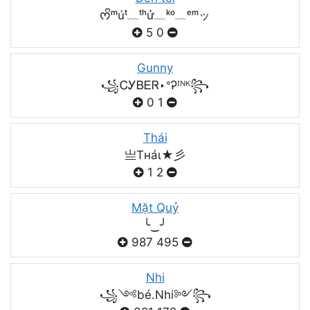
ᰔᩚᵐúᵗ﹏ᵗʰử﹏ᵏᵒ﹏ᵉᵐッ
5
0
Gunny
꧁ᏟᎩᏴᎬᏒ‣ᐤᎮᴵᴺᴷ꧂
0
1
Thái
亗Tнáι★彡
1
2
Mặt Quỷ
╰‿╯
987
495
Nhi
꧁༺bé.Nhi༻꧂