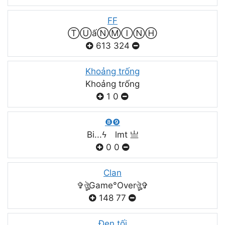
FF
ⓉⓊấⓃⓂⒾⓃⒽ
613
324
Khoảng trống
Khoảng trống
1
0
❽❾
Bi...ϟ lmt 亗
0
0
Clan
✞ঔৣGame°Overঔৣ✞
148
77
Đen tối