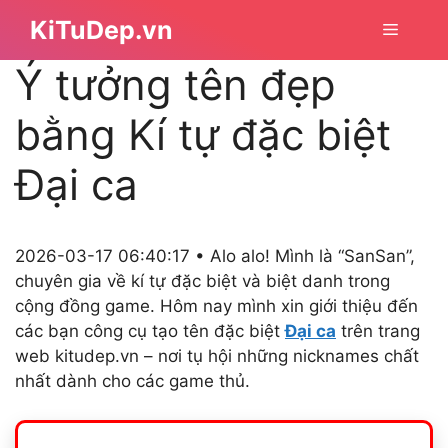
Chuyển
KiTuDep.vn
Menu
đến
nội
Ý tưởng tên đẹp
dung
bằng Kí tự đặc biệt
Đại ca
2026-03-17 06:40:17 • Alo alo! Mình là “SanSan”,
chuyên gia về kí tự đặc biệt và biệt danh trong
cộng đồng game. Hôm nay mình xin giới thiệu đến
các bạn công cụ tạo tên đặc biệt
Đại ca
trên trang
web kitudep.vn – nơi tụ hội những nicknames chất
nhất dành cho các game thủ.