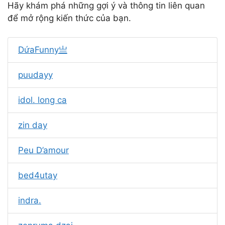
Hãy khám phá những gợi ý và thông tin liên quan
để mở rộng kiến thức của bạn.
DứaFunny亗
puudayy
idol. long ca
zin day
Peu D’amour
bed4utay
indra.