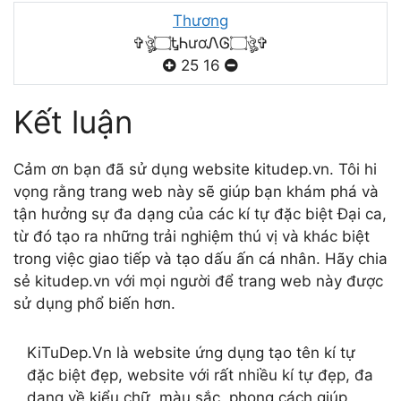
Thương
✞ঔৣ۝ᎿᏂươᏁᎶ۝ঔৣ✞
25
16
Kết luận
Cảm ơn bạn đã sử dụng website kitudep.vn. Tôi hi
vọng rằng trang web này sẽ giúp bạn khám phá và
tận hưởng sự đa dạng của các kí tự đặc biệt Đại ca,
từ đó tạo ra những trải nghiệm thú vị và khác biệt
trong việc giao tiếp và tạo dấu ấn cá nhân. Hãy chia
sẻ kitudep.vn với mọi người để trang web này được
sử dụng phổ biến hơn.
KiTuDep.Vn là website ứng dụng tạo tên kí tự
đặc biệt đẹp, website với rất nhiều kí tự đẹp, đa
dạng về kiểu chữ, màu sắc, phong cách giúp