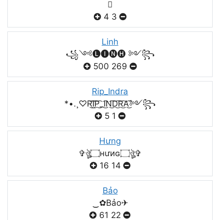

4
3
Linh
꧁༺🅛🅘🅝🅗 ༻꧂
500
269
Rip_Indra
*•.¸♡R͜͡I͜͡P͜͡_I͜͡N͜͡D͜͡R͜͡A͜͡༻꧂
5
1
Hưng
✞ঔৣ۝нưиɢ۝ঔৣ✞
16
14
Bảo
‿✿Bảo✈
61
22