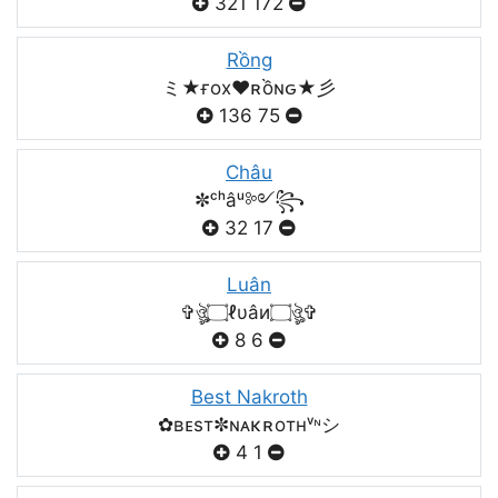
321
172
Rồng
ミ★ғox♥️ʀồɴԍ★彡
136
75
Châu
✼ᶜʰâᵘ༻꧂
32
17
Luân
✞ঔৣ۝ℓυâи۝ঔৣ✞
8
6
Best Nakroth
✿ʙᴇsт✼ɴᴀκʀoтнᵛᶰシ
4
1