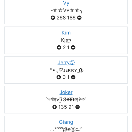
Vy
╰☆☆Vʏ☆☆╮
268
186
Kim
K¡ლ
2
1
Jerry🙂
*•.¸♡נᴇʀʀʏ ͜✿҈
0
1
Joker
༺࿈๖ۣۣۜℑØ₭ɆꞦ࿈༻
135
91
Giang
︵²⁰⁰⁰ɠ!คⓝɕ☄