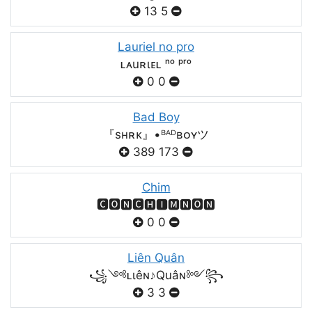
13
5
Lauriel no pro
ʟᴀuʀιᴇʟ ⁿᵒ ᵖʳᵒ
0
0
Bad Boy
『sʜʀᴋ』•ᴮᴬᴰʙᴏʏツ
389
173
Chim
🅲🅾🅽🅲🅷🅸🅼🅽🅾🅽
0
0
Liên Quân
꧁༺ʟιêɴ♪Quâɴ༻꧂
3
3