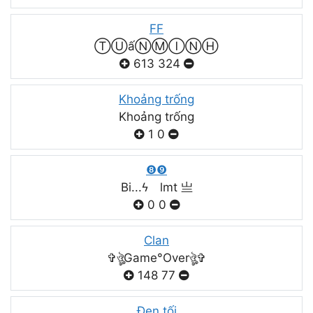
FF
ⓉⓊấⓃⓂⒾⓃⒽ
613
324
Khoảng trống
Khoảng trống
1
0
❽❾
Bi...ϟ lmt 亗
0
0
Clan
✞ঔৣGame°Overঔৣ✞
148
77
Đen tối