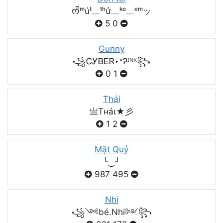
ᰔᩚᵐúᵗ﹏ᵗʰử﹏ᵏᵒ﹏ᵉᵐッ
5
0
Gunny
꧁ᏟᎩᏴᎬᏒ‣ᐤᎮᴵᴺᴷ꧂
0
1
Thái
亗Tнáι★彡
1
2
Mặt Quỷ
╰‿╯
987
495
Nhi
꧁༺bé.Nhi༻꧂