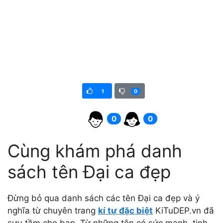
1
0
0
0
Cùng khám phá danh
sách tên Đại ca đẹp
Đừng bỏ qua danh sách các tên Đại ca đẹp và ý
nghĩa từ chuyên trang
kí tự đặc biệt
KiTuDEP.vn đã
sưu tầm cho bạn. Từ những tên có sức mạnh, tinh