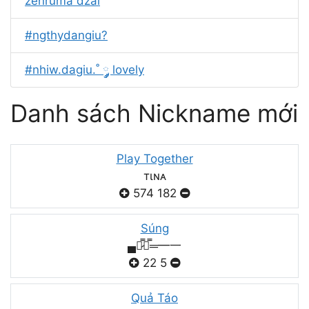
zenruma dzai
#ngthydangiu?
#nhiw.dagiu.˚ ༘༘ lovely
Danh sách Nickname mới
Play Together
тιɴᴀ
574
182
Súng
▄︻̷̿┻̿═━一
22
5
Quả Táo