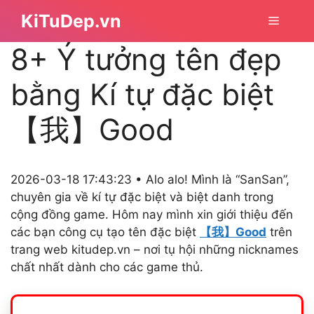
Chuyển
KiTuDep.vn
Menu
đến
nội
8+ Ý tưởng tên đẹp
dung
bằng Kí tự đặc biệt
【我】Good
2026-03-18 17:43:23 • Alo alo! Mình là “SanSan”,
chuyên gia về kí tự đặc biệt và biệt danh trong
cộng đồng game. Hôm nay mình xin giới thiệu đến
các bạn công cụ tạo tên đặc biệt
【我】Good
trên
trang web kitudep.vn – nơi tụ hội những nicknames
chất nhất dành cho các game thủ.