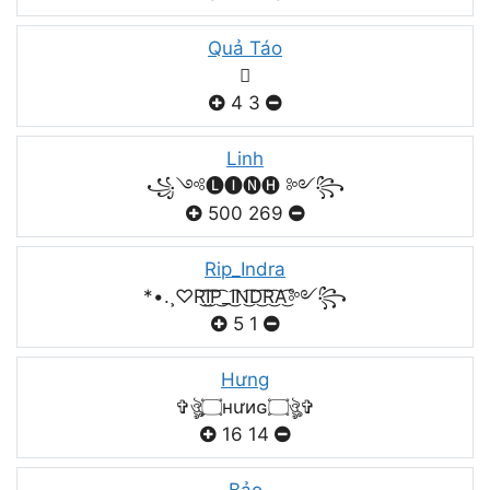
Quả Táo

4
3
Linh
꧁༺🅛🅘🅝🅗 ༻꧂
500
269
Rip_Indra
*•.¸♡R͜͡I͜͡P͜͡_I͜͡N͜͡D͜͡R͜͡A͜͡༻꧂
5
1
Hưng
✞ঔৣ۝нưиɢ۝ঔৣ✞
16
14