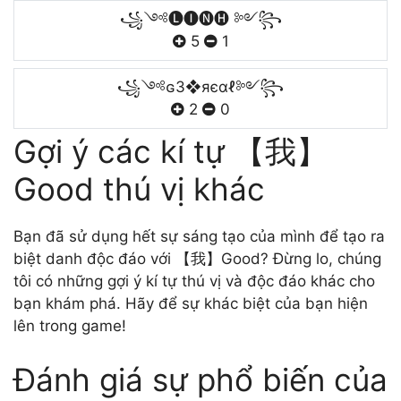
꧁༺🅛🅘🅝🅗 ༻꧂
5
1
꧁༺ɢ3❖яєαℓ༻꧂
2
0
Gợi ý các kí tự 【我】
Good thú vị khác
Bạn đã sử dụng hết sự sáng tạo của mình để tạo ra
biệt danh độc đáo với 【我】Good? Đừng lo, chúng
tôi có những gợi ý kí tự thú vị và độc đáo khác cho
bạn khám phá. Hãy để sự khác biệt của bạn hiện
lên trong game!
Đánh giá sự phổ biến của