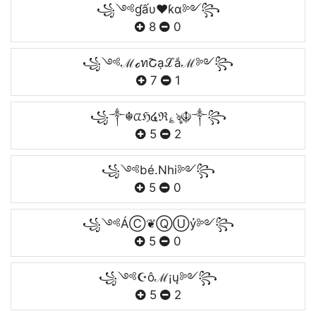
꧁༺ɠấυ❤ƙɑ༻꧂
8
0
꧁༺ℳℴทՇạℒắℳ༻꧂
7
1
꧁༒☬ᤂℌ໔ℜ؏ৡ☬༒꧂
5
2
꧁༺bé.Nhi༻꧂
5
0
꧁༺ÁⒸ❦ⓆⓊỷ༻꧂
5
0
꧁༺☪ôℳ¡ų༻꧂
5
2