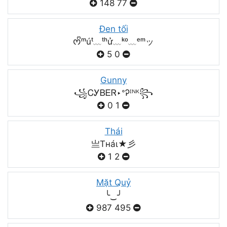
148
77
Đen tối
ᰔᩚᵐúᵗ﹏ᵗʰử﹏ᵏᵒ﹏ᵉᵐッ
5
0
Gunny
꧁ᏟᎩᏴᎬᏒ‣ᐤᎮᴵᴺᴷ꧂
0
1
Thái
亗Tнáι★彡
1
2
Mặt Quỷ
╰‿╯
987
495