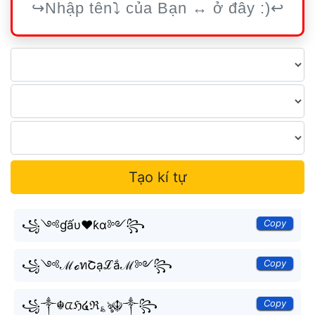
Tạo kí tự
Copy
꧁༺ɠấυ❤ƙɑ༻꧂
Copy
꧁༺ℳℴทՇạℒắℳ༻꧂
Copy
꧁༒☬ᤂℌ໔ℜ؏ৡ☬༒꧂