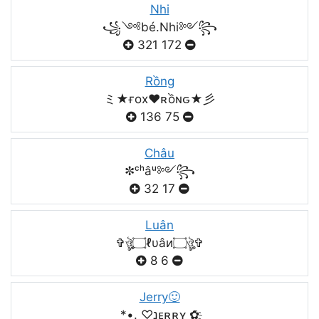
Nhi
꧁༺bé.Nhi༻꧂
321
172
Rồng
ミ★ғox♥️ʀồɴԍ★彡
136
75
Châu
✼ᶜʰâᵘ༻꧂
32
17
Luân
✞ঔৣ۝ℓυâи۝ঔৣ✞
8
6
Jerry🙂
*•.¸♡נᴇʀʀʏ ͜✿҈