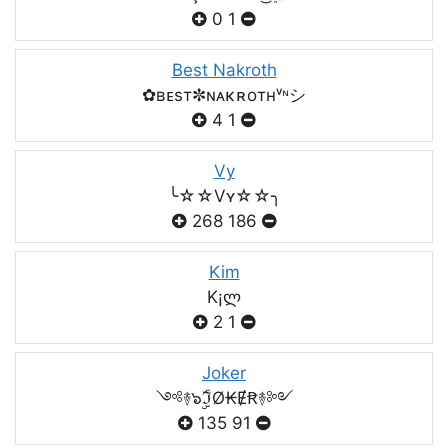
0
1
Best Nakroth
✿ʙᴇsт✼ɴᴀκʀoтнᵛᶰシ
4
1
Vy
╰☆☆Vʏ☆☆╮
268
186
Kim
K¡ლ
2
1
Joker
༺࿈๖ۣۣۜℑØ₭ɆꞦ࿈༻
135
91