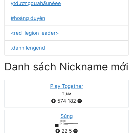
ytdươngdưahấunèee
#hoàng duyên
<red_legion leader>
.danh lengend
Danh sách Nickname mới
Play Together
тιɴᴀ
574
182
Súng
▄︻̷̿┻̿═━一
22
5