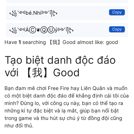
Copy
꧁༺bé.Nhi༻꧂
Copy
꧁༺ÁⒸ❦ⓆⓊỷ༻꧂
Have
1
searching 【我】Good almost like: good
Tạo biệt danh độc đáo
với 【我】Good
Bạn đam mê chơi Free Fire hay Liên Quân và muốn
có một biệt danh độc đáo để khẳng định cái tôi của
mình? Đừng lo, với công cụ này, bạn có thể tạo ra
những kí tự đặc biệt và lạ mắt, giúp bạn nổi bật
trong game và thu hút sự chú ý từ đồng đội cũng
như đối thủ.