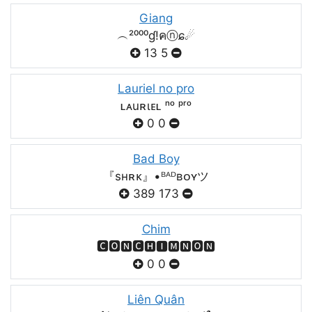
Giang
︵²⁰⁰⁰ɠ!คⓝɕ☄
13
5
Lauriel no pro
ʟᴀuʀιᴇʟ ⁿᵒ ᵖʳᵒ
0
0
Bad Boy
『sʜʀᴋ』•ᴮᴬᴰʙᴏʏツ
389
173
Chim
🅲🅾🅽🅲🅷🅸🅼🅽🅾🅽
0
0
Liên Quân