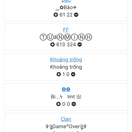
Bảo
‿✿Bảo✈
61
22
FF
ⓉⓊấⓃⓂⒾⓃⒽ
613
324
Khoảng trống
Khoảng trống
1
0
❽❾
Bi...ϟ lmt 亗
0
0
Clan
✞ঔৣGame°Overঔৣ✞