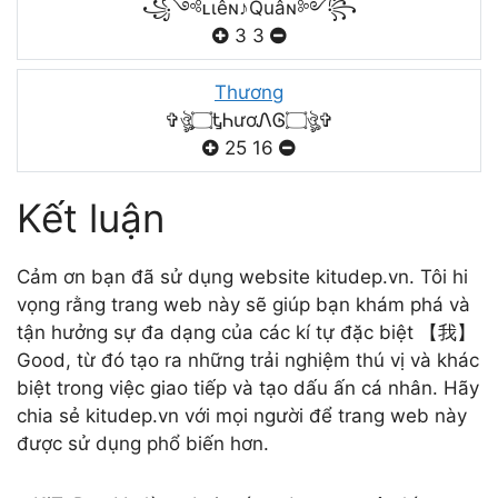
꧁༺ʟιêɴ♪Quâɴ༻꧂
3
3
Thương
✞ঔৣ۝ᎿᏂươᏁᎶ۝ঔৣ✞
25
16
Kết luận
Cảm ơn bạn đã sử dụng website kitudep.vn. Tôi hi
vọng rằng trang web này sẽ giúp bạn khám phá và
tận hưởng sự đa dạng của các kí tự đặc biệt 【我】
Good, từ đó tạo ra những trải nghiệm thú vị và khác
biệt trong việc giao tiếp và tạo dấu ấn cá nhân. Hãy
chia sẻ kitudep.vn với mọi người để trang web này
được sử dụng phổ biến hơn.