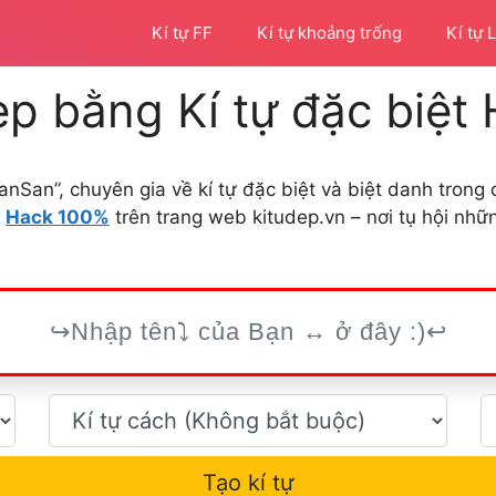
Kí tự FF
Kí tự khoảng trống
Kí tự 
ẹp bằng Kí tự đặc biệt
anSan”, chuyên gia về kí tự đặc biệt và biệt danh tron
t
Hack 100%
trên trang web kitudep.vn – nơi tụ hội nh
Tạo kí tự