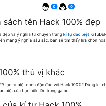
0
0
 sách tên Hack 100% đẹp
 đẹp và ý nghĩa từ chuyên trang
kí tự đặc biệt
KiTuDEP.
ên mang ý nghĩa sâu sắc, bạn sẽ tìm thấy lựa chọn hoà
 100% thú vị khác
ể tạo ra biệt danh độc đáo với Hack 100%? Đừng lo, chún
c biệt của bạn hiện lên trong game!
n của kí tự Hack 100%