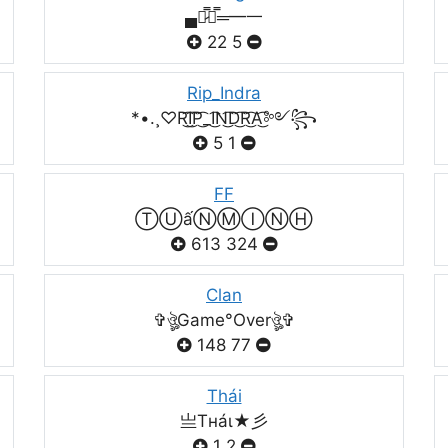
▄︻̷̿┻̿═━一
22
5
Rip_Indra
*•.¸♡R͜͡I͜͡P͜͡_I͜͡N͜͡D͜͡R͜͡A͜͡༻꧂
5
1
FF
ⓉⓊấⓃⓂⒾⓃⒽ
613
324
Clan
✞ঔৣGame°Overঔৣ✞
148
77
Thái
亗Tнáι★彡
1
2