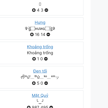

4
3
Hưng
✞ঔৣ۝нưиɢ۝ঔৣ✞
16
14
Khoảng trống
Khoảng trống
1
0
Đen tối
ᰔᩚᵐúᵗ﹏ᵗʰử﹏ᵏᵒ﹏ᵉᵐッ
5
0
Mặt Quỷ
╰‿╯
987
495