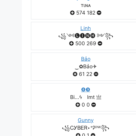
тιɴᴀ
574
182
Linh
꧁༺🅛🅘🅝🅗 ༻꧂
500
269
Bảo
‿✿Bảo✈
61
22
❽❾
Bi...ϟ lmt 亗
0
0
Gunny
꧁ᏟᎩᏴᎬᏒ‣ᐤᎮᴵᴺᴷ꧂
0
1