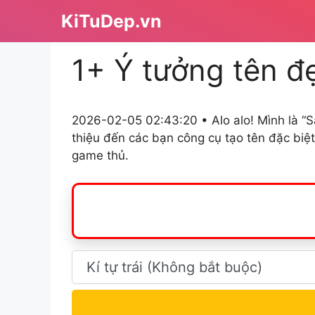
Chuyển
KiTuDep.vn
đến
nội
1+ Ý tưởng tên đ
dung
2026-02-05 02:43:20 • Alo alo! Mình là “S
thiệu đến các bạn công cụ tạo tên đặc biệ
game thủ.