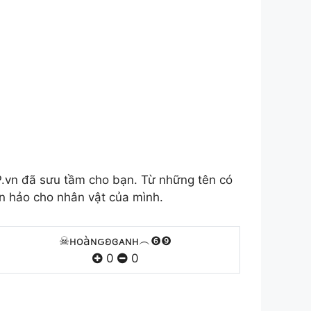
vn đã sưu tầm cho bạn. Từ những tên có
n hảo cho nhân vật của mình.
☠нoàɴԍʚɞᴀɴн︵❻❾
0
0