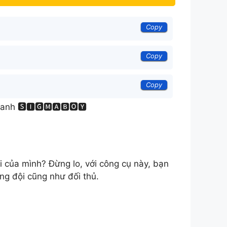
Copy
Copy
Copy
anh 🆂🅸🅶🅼🅰🅱🅾🆈
 của mình? Đừng lo, với công cụ này, bạn
ồng đội cũng như đối thủ.