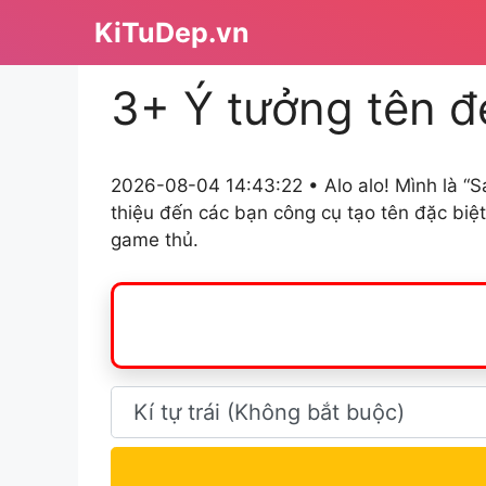
Chuyển
KiTuDep.vn
đến
nội
3+ Ý tưởng tên đ
dung
2026-08-04 14:43:22 • Alo alo! Mình là “S
thiệu đến các bạn công cụ tạo tên đặc biệ
game thủ.