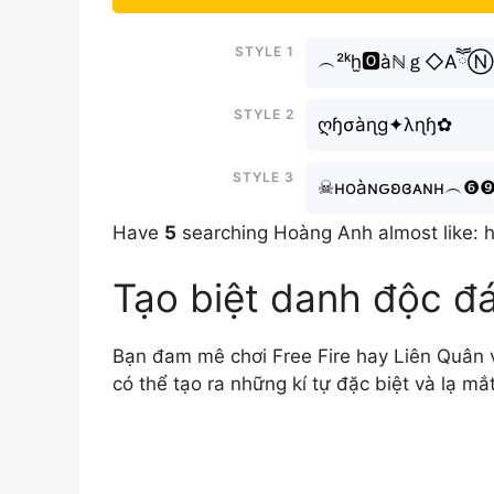
Style 1
︵²ᵏh̫🅾àℕｇ◇AཽⓃ
Style 2
ღɧσàɳɡ✦λɳɧ✿
Style 3
☠нoàɴԍʚɞᴀɴн︵❻
Have
5
searching Hoàng Anh almost like: 
Tạo biệt danh độc đ
Bạn đam mê chơi Free Fire hay Liên Quân v
có thể tạo ra những kí tự đặc biệt và lạ mắ