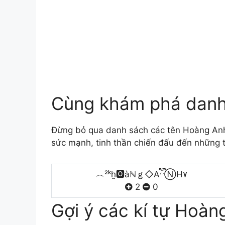
Cùng khám phá danh
Đừng bỏ qua danh sách các tên Hoàng Anh
sức mạnh, tinh thần chiến đấu đến những t
︵²ᵏh̫🅾àℕｇ◇AཽⓃH۷
2
0
Gợi ý các kí tự Hoàn