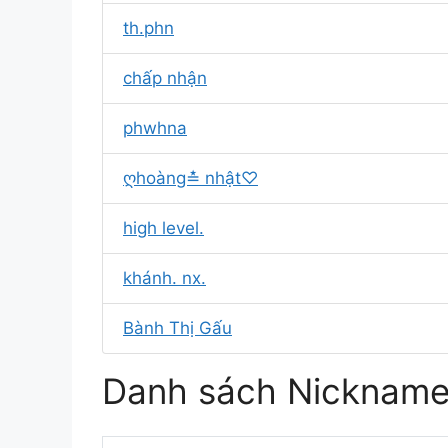
th.phn
chấp nhận
phwhna
ღhoàng≛ nhật♡
high level.
khánh. nx.
Bành Thị Gấu
Danh sách Nickname