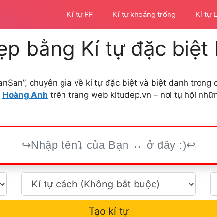
Kí tự FF
Kí tự khoảng trống
Kí tự 
ẹp bằng Kí tự đặc biệ
anSan”, chuyên gia về kí tự đặc biệt và biệt danh tron
t
Hoàng Anh
trên trang web kitudep.vn – nơi tụ hội nh
Tạo kí tự