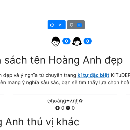
2
0
0
0
 sách tên Hoàng Anh đẹp
 đẹp và ý nghĩa từ chuyên trang
kí tự đặc biệt
KiTuDEP.
ên mang ý nghĩa sâu sắc, bạn sẽ tìm thấy lựa chọn hoà
ღɧσàɳɡ✦λɳɧ✿
0
0
g Anh thú vị khác