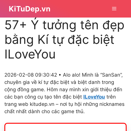
Chuyển
KiTuDep.vn
Menu
đến
nội
57+ Ý tưởng tên đẹp
dung
bằng Kí tự đặc biệt
ILoveYou
2026-02-08 09:30:42 • Alo alo! Mình là “SanSan”,
chuyên gia về kí tự đặc biệt và biệt danh trong
cộng đồng game. Hôm nay mình xin giới thiệu đến
các bạn công cụ tạo tên đặc biệt
ILoveYou
trên
trang web kitudep.vn – nơi tụ hội những nicknames
chất nhất dành cho các game thủ.