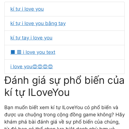
kí tự i love you
kí tự i love you bằng tay
kí tự tay i love you
⬛ 🟥 i love you text
i love you😍😍😍😍
Đánh giá sự phổ biến của
kí tự ILoveYou
Bạn muốn biết xem kí tự ILoveYou có phổ biến và
được ưa chuộng trong cộng đồng game không? Hãy
khám phá bài đánh giá về sự phổ biến của chúng,