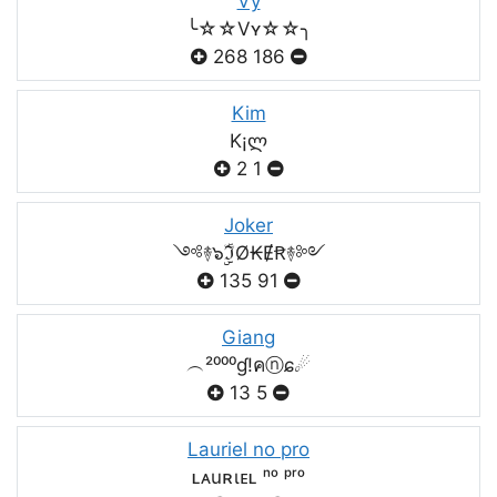
Vy
╰☆☆Vʏ☆☆╮
268
186
Kim
K¡ლ
2
1
Joker
༺࿈๖ۣۣۜℑØ₭ɆꞦ࿈༻
135
91
Giang
︵²⁰⁰⁰ɠ!คⓝɕ☄
13
5
Lauriel no pro
ʟᴀuʀιᴇʟ ⁿᵒ ᵖʳᵒ