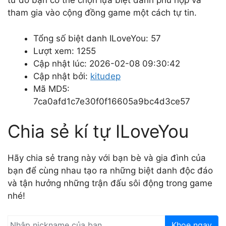
từ đó bạn có thể chọn lựa biệt danh phù hợp và
tham gia vào cộng đồng game một cách tự tin.
Tổng số biệt danh ILoveYou: 57
Lượt xem: 1255
Cập nhật lúc: 2026-02-08 09:30:42
Cập nhật bởi:
kitudep
Mã MD5:
7ca0afd1c7e30f0f16605a9bc4d3ce57
Chia sẻ kí tự ILoveYou
Hãy chia sẻ trang này với bạn bè và gia đình của
bạn để cùng nhau tạo ra những biệt danh độc đáo
và tận hưởng những trận đấu sôi động trong game
nhé!
Khoe ngay