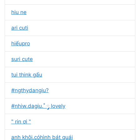
hiu ne
ari cuti
hiếupro
suri cute
tui think gấu
#ngthydangiu?
#nhiw.dagiu.˚ ༘༘ lovely
" rin ơi "
anh khôi.cóhình bát quái