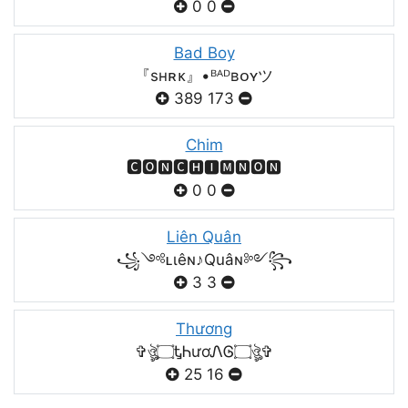
0
0
Bad Boy
『sʜʀᴋ』•ᴮᴬᴰʙᴏʏツ
389
173
Chim
🅲🅾🅽🅲🅷🅸🅼🅽🅾🅽
0
0
Liên Quân
꧁༺ʟιêɴ♪Quâɴ༻꧂
3
3
Thương
✞ঔৣ۝ᎿᏂươᏁᎶ۝ঔৣ✞
25
16