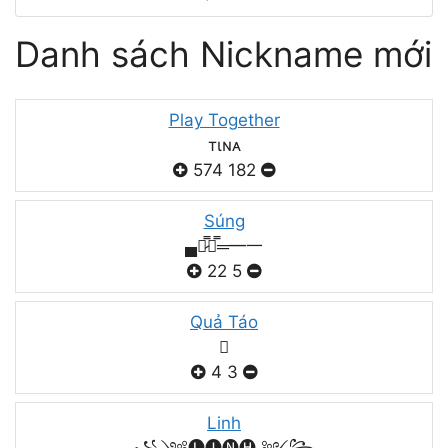
Danh sách Nickname mới
Play Together
тιɴᴀ
574
182
Súng
▄︻̷̿┻̿═━一
22
5
Quả Táo

4
3
Linh
꧁༺🅛🅘🅝🅗 ༻꧂