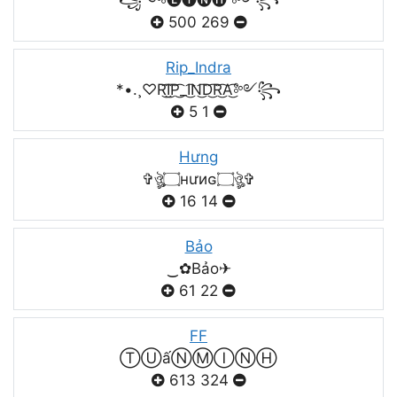
500
269
Rip_Indra
*•.¸♡R͜͡I͜͡P͜͡_I͜͡N͜͡D͜͡R͜͡A͜͡༻꧂
5
1
Hưng
✞ঔৣ۝нưиɢ۝ঔৣ✞
16
14
Bảo
‿✿Bảo✈
61
22
FF
ⓉⓊấⓃⓂⒾⓃⒽ
613
324