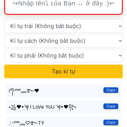
Tạo kí tự
Copy
Ꭵ°᭄ᶫᵒᵛᵉᵧₒᵤ࿐♥
Copy
꧁❤•༆ I LoVe YoU ༆•❤꧂
Copy
.ᶤ ᶫᵒᵛᵉᵧₒᵤ♡࿐TY