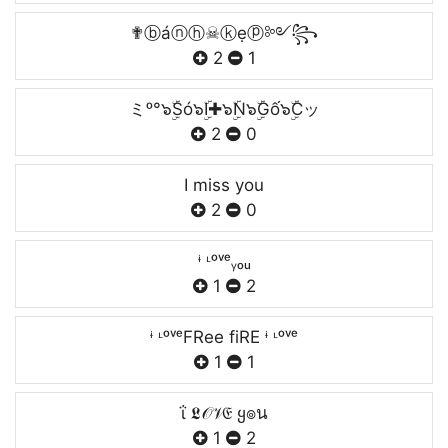
✟ⓑáⓝⓗ☠ⓚẹⓟ༻꧂
2
1
ミᵒ°๖ۣۜSó๖ۣۜI✚๖ۣۜN๖ۣۜGố๖ۣۜCッ
2
0
I miss you
2
0
ᶤ ᶫᵒᵛᵉᵧₒᵤ
1
2
ᶤ ᶫᵒᵛᵉFRee fiRE ᶤ ᶫᵒᵛᵉ
1
1
ΐ 𝕷𝒪𝒱𝔈 ყ๏น
1
2