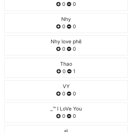
0
0
Nhy
0
0
Nhy love phê
0
0
Thao
0
1
VY
0
0
_™ I LoVe You
0
0
a\