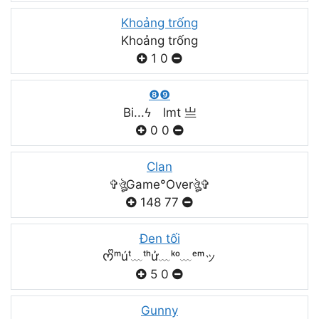
Khoảng trống
Khoảng trống
1
0
❽❾
Bi...ϟ lmt 亗
0
0
Clan
✞ঔৣGame°Overঔৣ✞
148
77
Đen tối
ᰔᩚᵐúᵗ﹏ᵗʰử﹏ᵏᵒ﹏ᵉᵐッ
5
0
Gunny