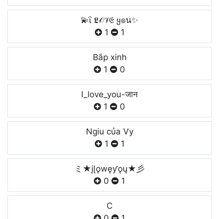
💫ΐ 𝕷𝒪𝒱𝔈 ყ๏น✨
1
1
Bắp xinh
1
0
I_love_you-जान
1
0
Ngiu của Vy
1
1
ミ★įɭǫwęƴǫų★彡
0
1
C
0
1