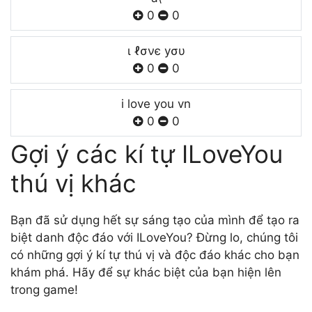
0
0
ι ℓσνє уσυ
0
0
i love you vn
0
0
Gợi ý các kí tự ILoveYou
thú vị khác
Bạn đã sử dụng hết sự sáng tạo của mình để tạo ra
biệt danh độc đáo với ILoveYou? Đừng lo, chúng tôi
có những gợi ý kí tự thú vị và độc đáo khác cho bạn
khám phá. Hãy để sự khác biệt của bạn hiện lên
trong game!