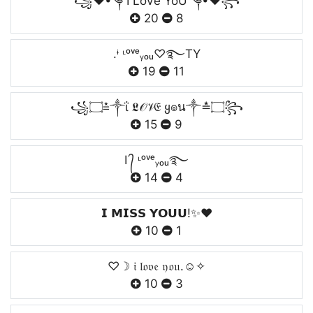
꧁❤•༆ I LoVe YoU ༆•❤꧂
20
8
.ᶤ ᶫᵒᵛᵉᵧₒᵤ♡࿐TY
19
11
꧁۝≛༒ΐ 𝕷𝒪𝒱𝔈 ყ๏น༒≛۝꧂
15
9
I ᭄ ᶫᵒᵛᵉᵧₒᵤ࿐
14
4
𝗜 𝗠𝗜𝗦𝗦 𝗬𝗢𝗨𝗨!✨❤️
10
1
♡☽ 𝔦 𝔩𝔬𝔳𝔢 𝔶𝔬𝔲.☺︎✧
10
3