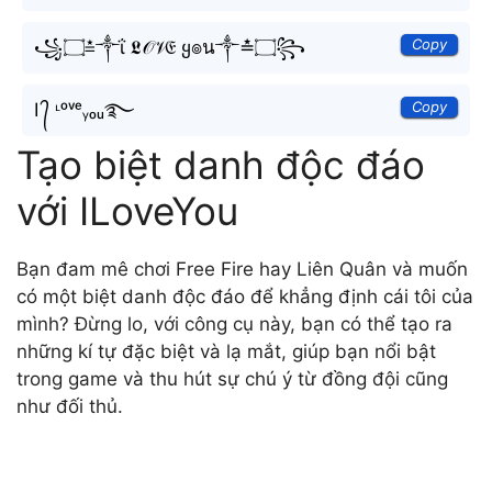
Copy
꧁۝≛༒ΐ 𝕷𝒪𝒱𝔈 ყ๏น༒≛۝꧂
Copy
I ᭄ ᶫᵒᵛᵉᵧₒᵤ࿐
Tạo biệt danh độc đáo
với ILoveYou
Bạn đam mê chơi Free Fire hay Liên Quân và muốn
có một biệt danh độc đáo để khẳng định cái tôi của
mình? Đừng lo, với công cụ này, bạn có thể tạo ra
những kí tự đặc biệt và lạ mắt, giúp bạn nổi bật
trong game và thu hút sự chú ý từ đồng đội cũng
như đối thủ.