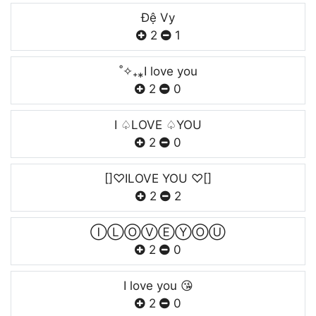
Đệ Vy
2
1
˚✧₊⁎I love you
2
0
I ♤LOVE ♤YOU
2
0
[]♡ILOVE YOU ♡[]
2
2
ⒾⓁⓄⓋⒺⓎⓄⓊ
2
0
I love you 😘
2
0