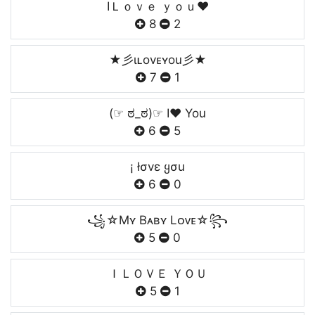
IＬｏｖｅ ｙｏｕ❤
8
2
★彡ιʟovᴇʏou彡★
7
1
(☞ ಠ_ಠ)☞ I❤️ You
6
5
¡ łσvε ყσu
6
0
꧁☆Mʏ Bᴀʙʏ Lᴏᴠᴇ☆꧂
5
0
ＩＬＯＶＥ ＹＯＵ
5
1