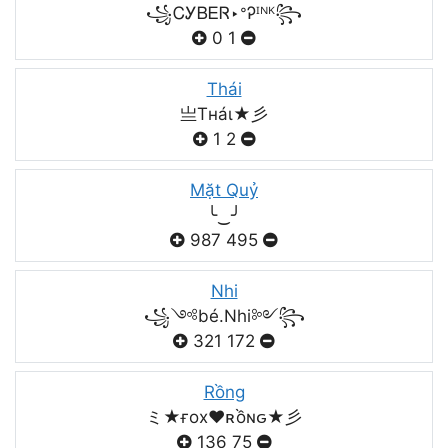
꧁ᏟᎩᏴᎬᏒ‣ᐤᎮᴵᴺᴷ꧂
0
1
Thái
亗Tнáι★彡
1
2
Mặt Quỷ
╰‿╯
987
495
Nhi
꧁༺bé.Nhi༻꧂
321
172
Rồng
ミ★ғox♥️ʀồɴԍ★彡
136
75