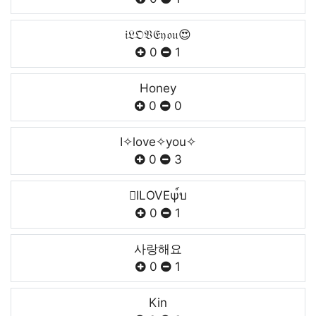
𝔦𝔏𝔒𝔙𝔈𝔶𝔬𝔲😍
0
1
Honey
0
0
I✧love✧you✧
0
3
ILOVEψ์บ
0
1
사랑해요
0
1
Kin