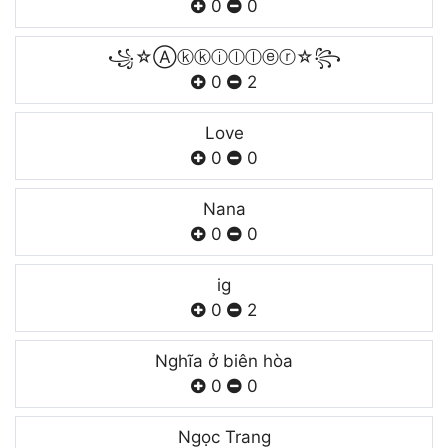
0
0
꧁☆Ⓐⓚⓚⓘⓛⓛⓔⓡ☆꧂
0
2
Love
0
0
Nana
0
0
ig
0
2
Nghĩa ở biên hòa
0
0
Ngọc Trang