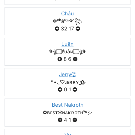
Châu
✼ᶜʰâᵘ༻꧂
32
17
Luân
✞ঔৣ۝ℓυâи۝ঔৣ✞
8
6
Jerry🙂
*•.¸♡נᴇʀʀʏ ͜✿҈
0
1
Best Nakroth
✿ʙᴇsт✼ɴᴀκʀoтнᵛᶰシ
4
1