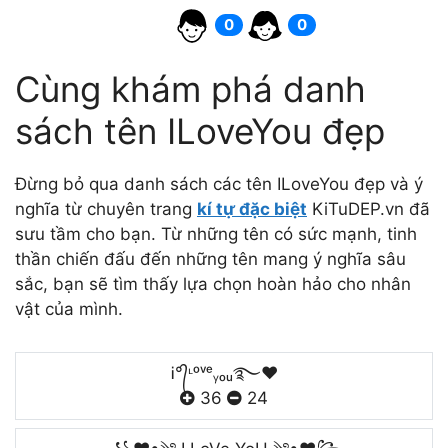
0
0
Cùng khám phá danh
sách tên ILoveYou đẹp
Đừng bỏ qua danh sách các tên ILoveYou đẹp và ý
nghĩa từ chuyên trang
kí tự đặc biệt
KiTuDEP.vn đã
sưu tầm cho bạn. Từ những tên có sức mạnh, tinh
thần chiến đấu đến những tên mang ý nghĩa sâu
sắc, bạn sẽ tìm thấy lựa chọn hoàn hảo cho nhân
vật của mình.
Ꭵ°᭄ᶫᵒᵛᵉᵧₒᵤ࿐♥
36
24