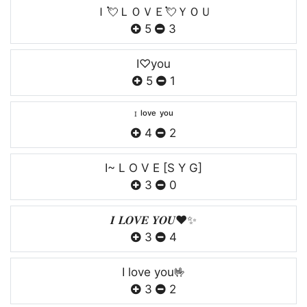
Ｉ💘ＬＯＶＥ💘ＹＯＵ
5
3
I♡you
5
1
ᴵ ˡᵒᵛᵉ ʸᵒᵘ
4
2
I~ L O V E [S Y G]
3
0
𝑰 𝑳𝑶𝑽𝑬 𝒀𝑶𝑼❤️✨
3
4
I love you🤟
3
2