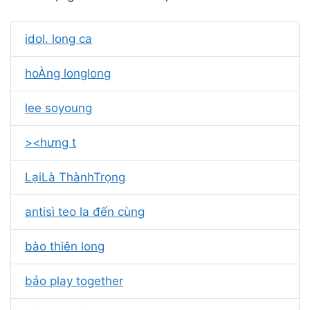
idol. long ca
hoÀng longlong
lee soyoung
><hưng t
LạiLà ThànhTrọng
antisì teo la đến cùng
bào thiên long
bảo play together