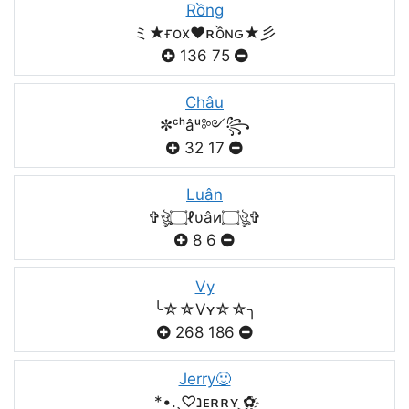
Rồng
ミ★ғox♥️ʀồɴԍ★彡
136
75
Châu
✼ᶜʰâᵘ༻꧂
32
17
Luân
✞ঔৣ۝ℓυâи۝ঔৣ✞
8
6
Vy
╰☆☆Vʏ☆☆╮
268
186
Jerry🙂
*•.¸♡נᴇʀʀʏ ͜✿҈