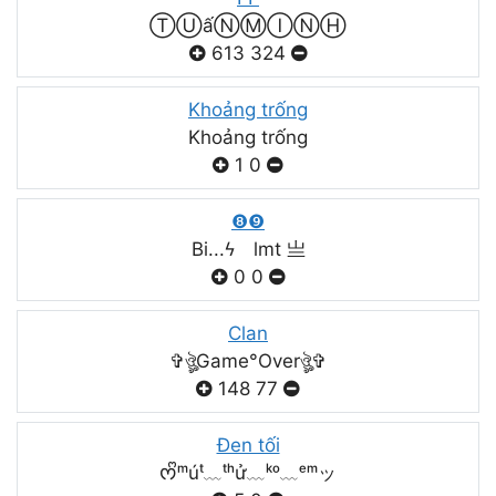
ⓉⓊấⓃⓂⒾⓃⒽ
613
324
Khoảng trống
Khoảng trống
1
0
❽❾
Bi...ϟ lmt 亗
0
0
Clan
✞ঔৣGame°Overঔৣ✞
148
77
Đen tối
ᰔᩚᵐúᵗ﹏ᵗʰử﹏ᵏᵒ﹏ᵉᵐッ