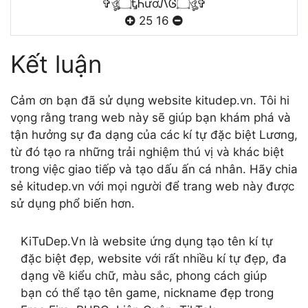
✞ঔৣ۝ᎿᏂươᏁᎶ۝ঔৣ✞
25
16
Kết luận
Cảm ơn bạn đã sử dụng website kitudep.vn. Tôi hi
vọng rằng trang web này sẽ giúp bạn khám phá và
tận hưởng sự đa dạng của các kí tự đặc biệt Lương,
từ đó tạo ra những trải nghiệm thú vị và khác biệt
trong việc giao tiếp và tạo dấu ấn cá nhân. Hãy chia
sẻ kitudep.vn với mọi người để trang web này được
sử dụng phổ biến hơn.
KiTuDep.Vn là website ứng dụng tạo tên kí tự
đặc biệt đẹp, website với rất nhiều kí tự đẹp, đa
dạng về kiểu chữ, màu sắc, phong cách giúp
bạn có thể tạo tên game, nickname đẹp trong