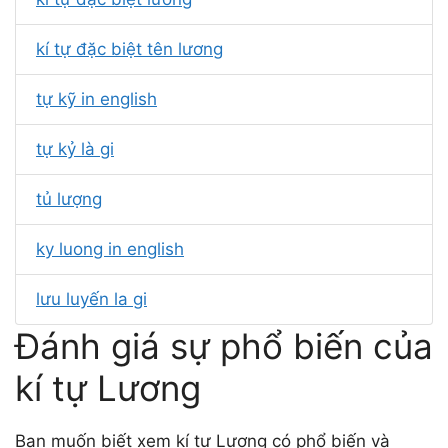
kí tự đặc biệt tên lương
tự kỹ in english
tự kỷ là gi
tủ lượng
ky luong in english
lưu luyến la gi
Đánh giá sự phổ biến của
kí tự Lương
Bạn muốn biết xem kí tự Lương có phổ biến và