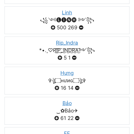
Linh
꧁༺🅛🅘🅝🅗 ༻꧂
500
269
Rip_Indra
*•.¸♡R͜͡I͜͡P͜͡_I͜͡N͜͡D͜͡R͜͡A͜͡༻꧂
5
1
Hưng
✞ঔৣ۝нưиɢ۝ঔৣ✞
16
14
Bảo
‿✿Bảo✈
61
22
FF