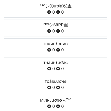
ᴾᴿᴼシⓛượⓝⓖ亗
0
0
ᴾᴿᴼシßắPP亗
0
0
тнαинℓυσиɢ
0
0
тнàинℓươиɢ
0
0
тoàɴʟươɴԍ
0
0
мιɴнʟươɴԍ︵²ᵏ⁸
0
0