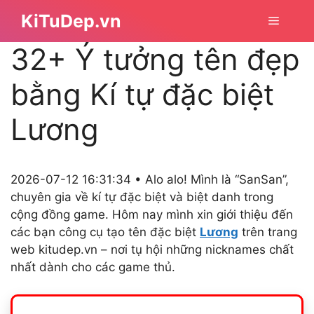
Chuyển
KiTuDep.vn
Menu
đến
nội
32+ Ý tưởng tên đẹp
dung
bằng Kí tự đặc biệt
Lương
2026-07-12 16:31:34 • Alo alo! Mình là “SanSan”,
chuyên gia về kí tự đặc biệt và biệt danh trong
cộng đồng game. Hôm nay mình xin giới thiệu đến
các bạn công cụ tạo tên đặc biệt
Lương
trên trang
web kitudep.vn – nơi tụ hội những nicknames chất
nhất dành cho các game thủ.