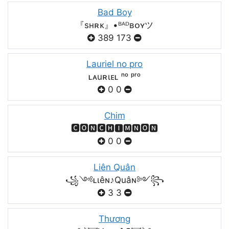
Bad Boy
『sʜʀᴋ』•ᴮᴬᴰʙᴏʏツ
389
173
Lauriel no pro
ʟᴀuʀιᴇʟ ⁿᵒ ᵖʳᵒ
0
0
Chim
🅲🅾🅽🅲🅷🅸🅼🅽🅾🅽
0
0
Liên Quân
꧁༺ʟιêɴ♪Quâɴ༻꧂
3
3
Thương