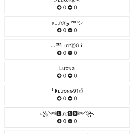
ᴾᴿᴼシLươภⓖ︵²⁰⁰¹
0
0
๑Lươnﻮ ᴾᴿᴼシ
0
0
︵²ᵏ¹LươⓝĞ☥
0
0
Lươɴԍ
0
0
╰❥ʟươɴԍ91ᰔᩚ
0
0
꧁༺🅻ượ🅽🅶༻꧂
0
0