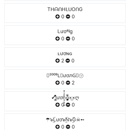
TᕼᗩᑎᕼᒪᑌOᑎG
0
0
Lươསg
0
0
ʟươɴԍ
2
0
︵²⁰⁰⁹L⃒ươภG⃒㋡
0
2
✔l͕͖͉̭̰ͬ̍ͤ͆̊ͨươn͉̠̙͉̗̺̋̋̔ͧ̊g͎͚̥͎͔͕ͥ̿×͜×ღ
0
0
☂๖ۣۜLươ๖ۣۜN๖ۣۜG☠➻
0
0