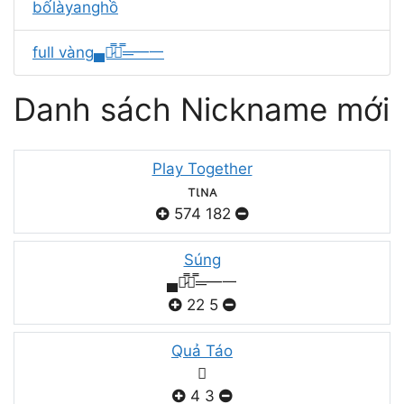
bốlàyanghồ
full vàng▄︻̷̿┻̿═━一
Danh sách Nickname mới
Play Together
тιɴᴀ
574
182
Súng
▄︻̷̿┻̿═━一
22
5
Quả Táo

4
3