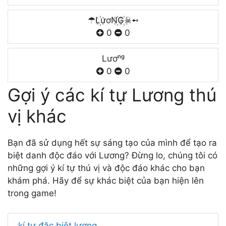
☂L꙰ươN꙰G꙰☠➻
0
0
Lươⁿᵍ
0
0
Gợi ý các kí tự Lương thú
vị khác
Bạn đã sử dụng hết sự sáng tạo của mình để tạo ra
biệt danh độc đáo với Lương? Đừng lo, chúng tôi có
những gợi ý kí tự thú vị và độc đáo khác cho bạn
khám phá. Hãy để sự khác biệt của bạn hiện lên
trong game!
kí tự đặc biệt lương