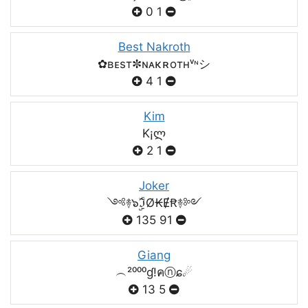
0
1
Best Nakroth
✿ʙᴇsт✼ɴᴀκʀoтнᵛᶰシ
4
1
Kim
K¡ლ
2
1
Joker
༺࿈๖ۣۣۜℑØ₭ɆꞦ࿈༻
135
91
Giang
︵²⁰⁰⁰ɠ!คⓝɕ☄
13
5