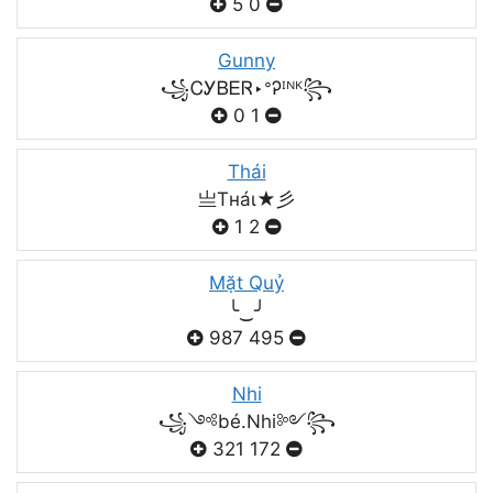
5
0
Gunny
꧁ᏟᎩᏴᎬᏒ‣ᐤᎮᴵᴺᴷ꧂
0
1
Thái
亗Tнáι★彡
1
2
Mặt Quỷ
╰‿╯
987
495
Nhi
꧁༺bé.Nhi༻꧂
321
172