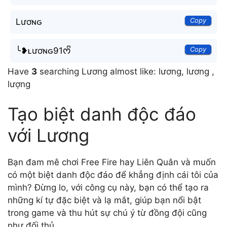
Copy
Lươɴԍ
Copy
╰❥ʟươɴԍ91ᰔᩚ
Have
3
searching Lương almost like: lương, lương ,
lượng
Tạo biệt danh độc đáo
với Lương
Bạn đam mê chơi Free Fire hay Liên Quân và muốn
có một biệt danh độc đáo để khẳng định cái tôi của
mình? Đừng lo, với công cụ này, bạn có thể tạo ra
những kí tự đặc biệt và lạ mắt, giúp bạn nổi bật
trong game và thu hút sự chú ý từ đồng đội cũng
như đối thủ.