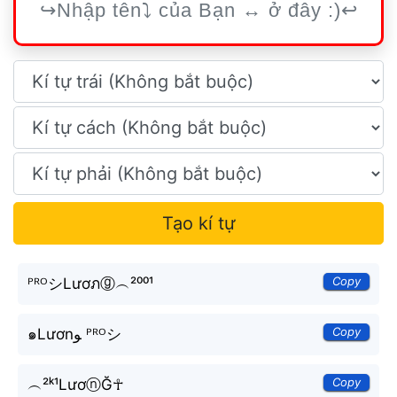
Tạo kí tự
Copy
ᴾᴿᴼシLươภⓖ︵²⁰⁰¹
Copy
๑Lươnﻮ ᴾᴿᴼシ
Copy
︵²ᵏ¹LươⓝĞ☥