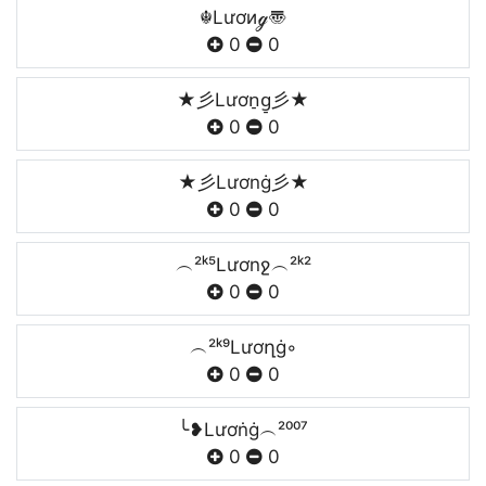
☬Lươиℊ〠
0
0
★彡Lươn̠g̠彡★
0
0
★彡Lươnġ彡★
0
0
︵²ᵏ⁵Lươnջ︵²ᵏ²
0
0
︵²ᵏ⁹Lươղġ◦
0
0
╰❥Lươṅġ︵²⁰⁰⁷
0
0