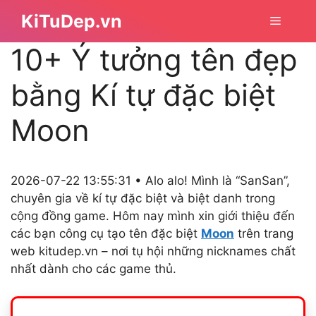
Chuyển
KiTuDep.vn
Menu
đến
nội
10+ Ý tưởng tên đẹp
dung
bằng Kí tự đặc biệt
Moon
2026-07-22 13:55:31 • Alo alo! Mình là “SanSan”,
chuyên gia về kí tự đặc biệt và biệt danh trong
cộng đồng game. Hôm nay mình xin giới thiệu đến
các bạn công cụ tạo tên đặc biệt
Moon
trên trang
web kitudep.vn – nơi tụ hội những nicknames chất
nhất dành cho các game thủ.