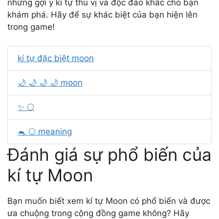
những gợi ý kí tự thú vị và độc đáo khác cho bạn
khám phá. Hãy để sự khác biệt của bạn hiện lên
trong game!
kí tự đặc biệt moon
🌙 🌙 🌙 🌙 moon
✨ 🌕
🐁 🌕 meaning
Đánh giá sự phổ biến của
kí tự Moon
Bạn muốn biết xem kí tự Moon có phổ biến và được
ưa chuộng trong cộng đồng game không? Hãy