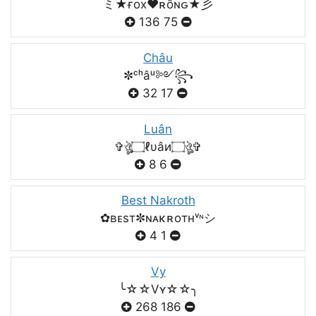
ミ★ғox♥️ʀồɴԍ★彡
136
75
Châu
✼ᶜʰâᵘ༻꧂
32
17
Luân
✞ঔৣ۝ℓυâи۝ঔৣ✞
8
6
Best Nakroth
✿ʙᴇsт✼ɴᴀκʀoтнᵛᶰシ
4
1
Vy
╰☆☆Vʏ☆☆╮
268
186