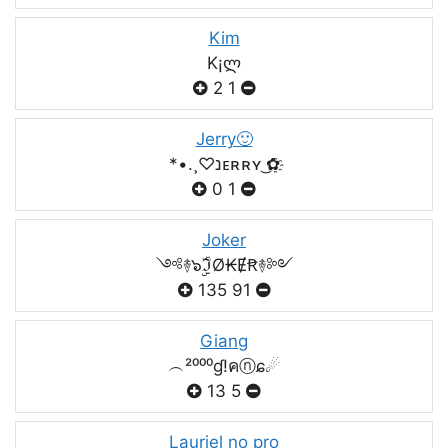
Kim
K¡ლ
2
1
Jerry🙂
*•.¸♡נᴇʀʀʏ ͜✿҈
0
1
Joker
༺࿈๖ۣۣۜℑØ₭ɆꞦ࿈༻
135
91
Giang
︵²⁰⁰⁰ɠ!คⓝɕ☄
13
5
Lauriel no pro