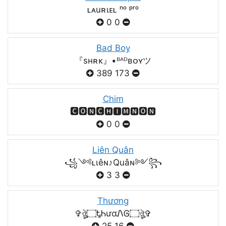
ʟᴀuʀιᴇʟ ⁿᵒ ᵖʳᵒ
0
0
Bad Boy
『sʜʀᴋ』•ᴮᴬᴰʙᴏʏツ
389
173
Chim
🅲🅾🅽🅲🅷🅸🅼🅽🅾🅽
0
0
Liên Quân
꧁༺ʟιêɴ♪Quâɴ༻꧂
3
3
Thương
✞ঔৣ۝ᎿᏂươᏁᎶ۝ঔৣ✞