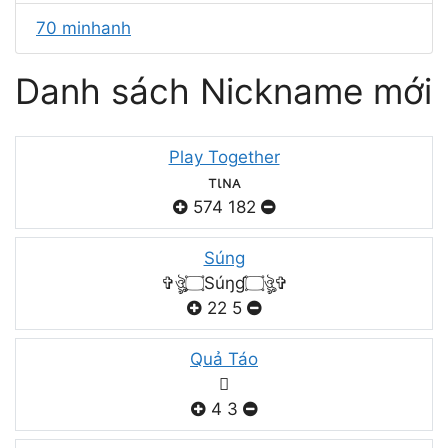
70 minhanh
Danh sách Nickname mới
Play Together
тιɴᴀ
574
182
Súng
✞ঔৣ۝Súŋɠ۝ঔৣ✞
22
5
Quả Táo

4
3