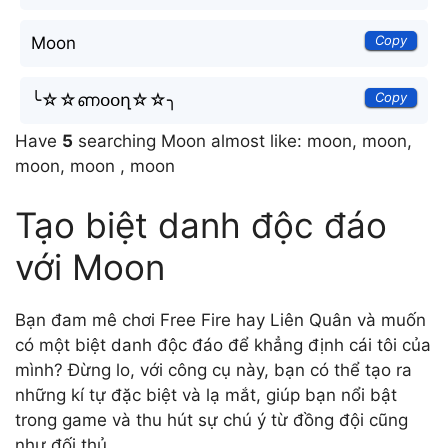
Copy
Moon
Copy
╰☆☆ണօօղ☆☆╮
Have
5
searching Moon almost like: moon, moon,
moon, moon , moon
Tạo biệt danh độc đáo
với Moon
Bạn đam mê chơi Free Fire hay Liên Quân và muốn
có một biệt danh độc đáo để khẳng định cái tôi của
mình? Đừng lo, với công cụ này, bạn có thể tạo ra
những kí tự đặc biệt và lạ mắt, giúp bạn nổi bật
trong game và thu hút sự chú ý từ đồng đội cũng
như đối thủ.