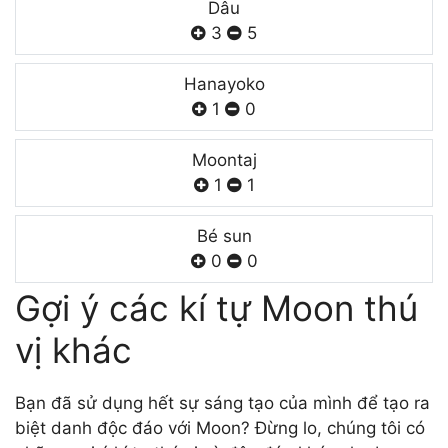
Dâu
3
5
Hanayoko
1
0
Moontaj
1
1
Bé sun
0
0
Gợi ý các kí tự Moon thú
vị khác
Bạn đã sử dụng hết sự sáng tạo của mình để tạo ra
biệt danh độc đáo với Moon? Đừng lo, chúng tôi có