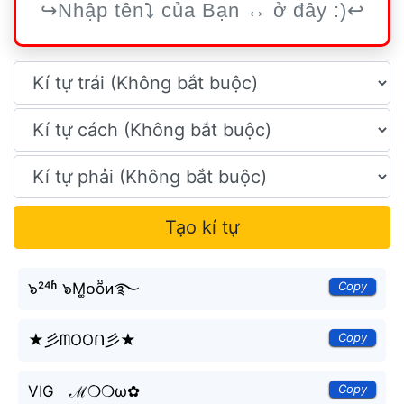
Tạo kí tự
Copy
๖²⁴ʱ ๖Ṃ͚ᴏṏᴎ࿐
Copy
★彡ᗰOOᑎ彡★
Copy
VIG ℳ❍❍ω✿