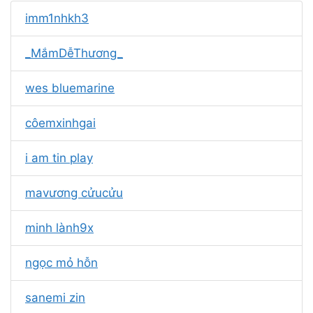
imm1nhkh3
_MắmDễThương_
wes bluemarine
côemㅤxinhgai
i am tin play
mavương cửucửu
minh lành9x
ngọc mỏ hỗn
sanemi zin