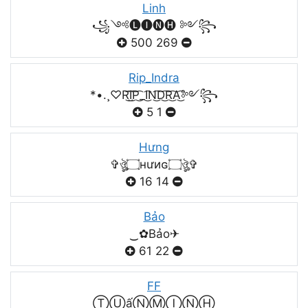
Linh
꧁༺🅛🅘🅝🅗 ༻꧂
500
269
Rip_Indra
*•.¸♡R͜͡I͜͡P͜͡_I͜͡N͜͡D͜͡R͜͡A͜͡༻꧂
5
1
Hưng
✞ঔৣ۝нưиɢ۝ঔৣ✞
16
14
Bảo
‿✿Bảo✈
61
22
FF
ⓉⓊấⓃⓂⒾⓃⒽ