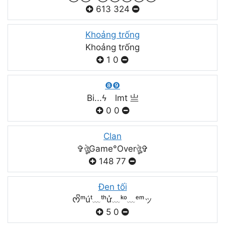
613
324
Khoảng trống
Khoảng trống
1
0
❽❾
Bi...ϟ lmt 亗
0
0
Clan
✞ঔৣGame°Overঔৣ✞
148
77
Đen tối
ᰔᩚᵐúᵗ﹏ᵗʰử﹏ᵏᵒ﹏ᵉᵐッ
5
0