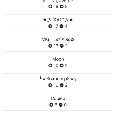
๖²⁴ʱ ๖Ṃ͚ᴏṏᴎ࿐
19
8
★彡ᗰOOᑎ彡★
17
4
VIG ℳ❍❍ω✿
13
2
Moon
10
2
╰☆☆ണօօղ☆☆╮
10
2
Copied
6
0