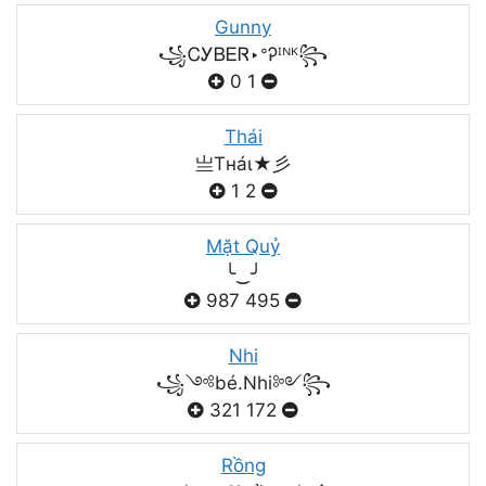
Gunny
꧁ᏟᎩᏴᎬᏒ‣ᐤᎮᴵᴺᴷ꧂
0
1
Thái
亗Tнáι★彡
1
2
Mặt Quỷ
╰‿╯
987
495
Nhi
꧁༺bé.Nhi༻꧂
321
172
Rồng