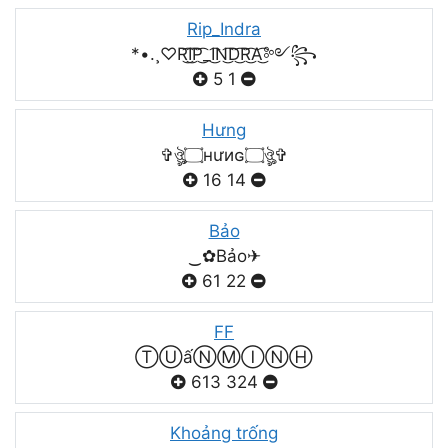
Rip_Indra
*•.¸♡R͜͡I͜͡P͜͡_I͜͡N͜͡D͜͡R͜͡A͜͡༻꧂
5
1
Hưng
✞ঔৣ۝нưиɢ۝ঔৣ✞
16
14
Bảo
‿✿Bảo✈
61
22
FF
ⓉⓊấⓃⓂⒾⓃⒽ
613
324
Khoảng trống