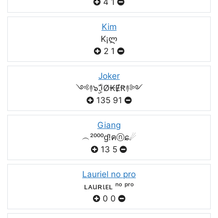
4
1
Kim
K¡ლ
2
1
Joker
༺࿈๖ۣۣۜℑØ₭ɆꞦ࿈༻
135
91
Giang
︵²⁰⁰⁰ɠ!คⓝɕ☄
13
5
Lauriel no pro
ʟᴀuʀιᴇʟ ⁿᵒ ᵖʳᵒ
0
0