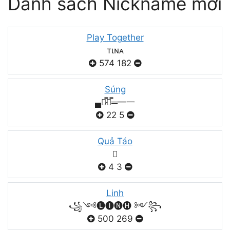
Danh sách Nickname mới
Play Together
тιɴᴀ
574
182
Súng
▄︻̷̿┻̿═━一
22
5
Quả Táo

4
3
Linh
꧁༺🅛🅘🅝🅗 ༻꧂
500
269