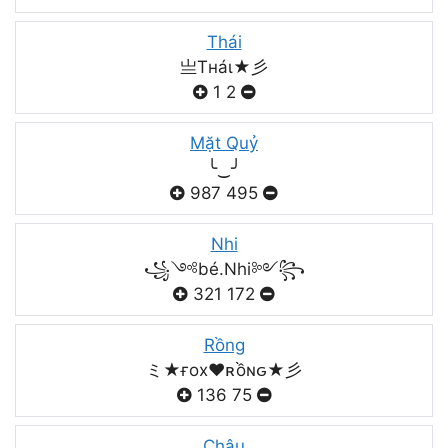
Thái
亗Tнáι★彡
1
2
Mặt Quỷ
╰‿╯
987
495
Nhi
꧁༺bé.Nhi༻꧂
321
172
Rồng
ミ★ғox♥️ʀồɴԍ★彡
136
75
Châu