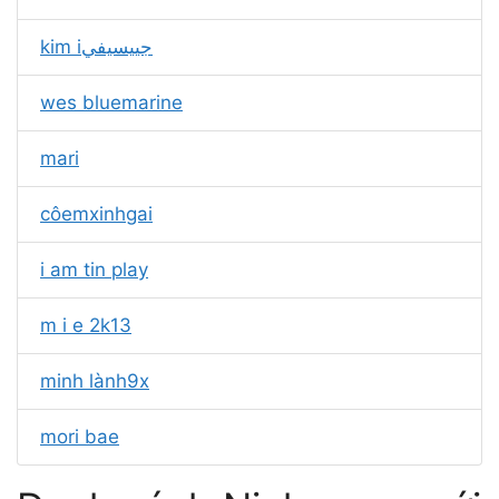
kim iجييسيفي
wes bluemarine
mari
côemㅤxinhgai
i am tin play
m i e 2k13
minh lành9x
mori bae