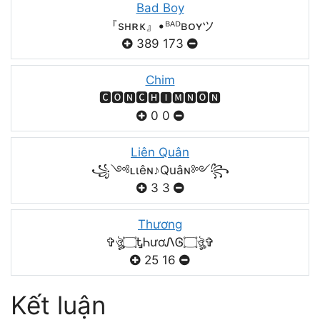
Bad Boy
『sʜʀᴋ』•ᴮᴬᴰʙᴏʏツ
389
173
Chim
🅲🅾🅽🅲🅷🅸🅼🅽🅾🅽
0
0
Liên Quân
꧁༺ʟιêɴ♪Quâɴ༻꧂
3
3
Thương
✞ঔৣ۝ᎿᏂươᏁᎶ۝ঔৣ✞
25
16
Kết luận