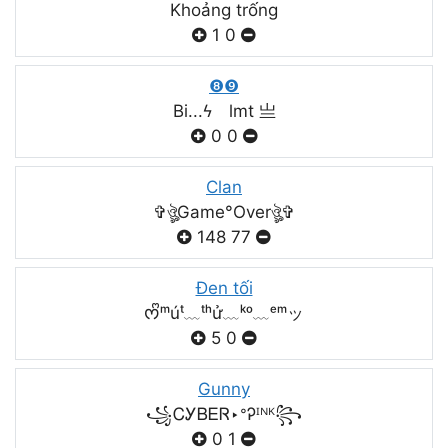
Khoảng trống
1
0
❽❾
Bi...ϟ lmt 亗
0
0
Clan
✞ঔৣGame°Overঔৣ✞
148
77
Đen tối
ᰔᩚᵐúᵗ﹏ᵗʰử﹏ᵏᵒ﹏ᵉᵐッ
5
0
Gunny
꧁ᏟᎩᏴᎬᏒ‣ᐤᎮᴵᴺᴷ꧂
0
1