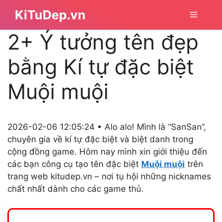
Chuyển
KiTuDep.vn
Menu
đến
nội
2+ Ý tưởng tên đẹp
dung
bằng Kí tự đặc biệt
Muội muội
2026-02-06 12:05:24 • Alo alo! Mình là “SanSan”,
chuyên gia về kí tự đặc biệt và biệt danh trong
cộng đồng game. Hôm nay mình xin giới thiệu đến
các bạn công cụ tạo tên đặc biệt
Muội muội
trên
trang web kitudep.vn – nơi tụ hội những nicknames
chất nhất dành cho các game thủ.