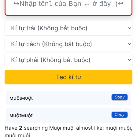
Tạo kí tự
Copy
мυộιмυộι
Copy
ᴍᴜộɪᴍᴜộɪ
Have
2
searching Muội muội almost like: muội muội,
muội muội