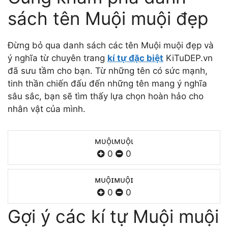
sách tên Muội muội đẹp
Đừng bỏ qua danh sách các tên Muội muội đẹp và
ý nghĩa từ chuyên trang
kí tự đặc biệt
KiTuDEP.vn
đã sưu tầm cho bạn. Từ những tên có sức mạnh,
tinh thần chiến đấu đến những tên mang ý nghĩa
sâu sắc, bạn sẽ tìm thấy lựa chọn hoàn hảo cho
nhân vật của mình.
мυộιмυộι
0
0
ᴍᴜộɪᴍᴜộɪ
0
0
Gợi ý các kí tự Muội muội