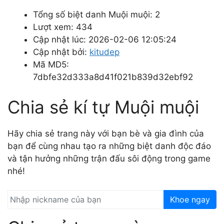
Tổng số biệt danh Muội muội: 2
Lượt xem: 434
Cập nhật lúc: 2026-02-06 12:05:24
Cập nhật bởi:
kitudep
Mã MD5:
7dbfe32d333a8d41f021b839d32ebf92
Chia sẻ kí tự Muội muội
Hãy chia sẻ trang này với bạn bè và gia đình của
bạn để cùng nhau tạo ra những biệt danh độc đáo
và tận hưởng những trận đấu sôi động trong game
nhé!
Khoe ngay