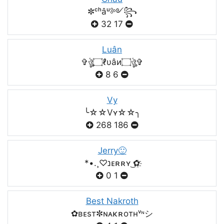
✼ᶜʰâᵘ༻꧂
32
17
Luân
✞ঔৣ۝ℓυâи۝ঔৣ✞
8
6
Vy
╰☆☆Vʏ☆☆╮
268
186
Jerry🙂
*•.¸♡נᴇʀʀʏ ͜✿҈
0
1
Best Nakroth
✿ʙᴇsт✼ɴᴀκʀoтнᵛᶰシ