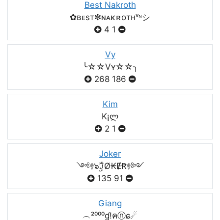
Best Nakroth
✿ʙᴇsт✼ɴᴀκʀoтнᵛᶰシ
4
1
Vy
╰☆☆Vʏ☆☆╮
268
186
Kim
K¡ლ
2
1
Joker
༺࿈๖ۣۣۜℑØ₭ɆꞦ࿈༻
135
91
Giang
︵²⁰⁰⁰ɠ!คⓝɕ☄