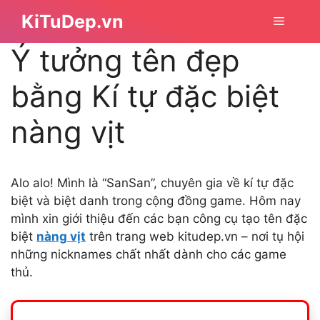
Chuyển
KiTuDep.vn
Menu
đến
nội
Ý tưởng tên đẹp
dung
bằng Kí tự đặc biệt
nàng vịt
Alo alo! Mình là “SanSan”, chuyên gia về kí tự đặc
biệt và biệt danh trong cộng đồng game. Hôm nay
mình xin giới thiệu đến các bạn công cụ tạo tên đặc
biệt
nàng vịt
trên trang web kitudep.vn – nơi tụ hội
những nicknames chất nhất dành cho các game
thủ.