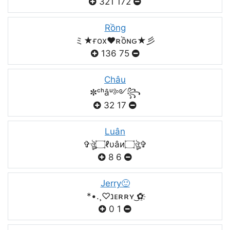
321
172
Rồng
ミ★ғox♥️ʀồɴԍ★彡
136
75
Châu
✼ᶜʰâᵘ༻꧂
32
17
Luân
✞ঔৣ۝ℓυâи۝ঔৣ✞
8
6
Jerry🙂
*•.¸♡נᴇʀʀʏ ͜✿҈
0
1