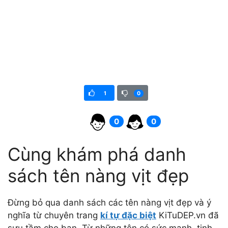
1
0
0
0
Cùng khám phá danh
sách tên nàng vịt đẹp
Đừng bỏ qua danh sách các tên nàng vịt đẹp và ý
nghĩa từ chuyên trang
kí tự đặc biệt
KiTuDEP.vn đã
sưu tầm cho bạn. Từ những tên có sức mạnh, tinh