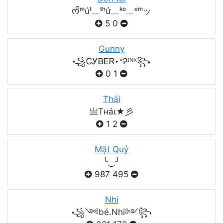
ᰔᩚᵐúᵗ﹏ᵗʰử﹏ᵏᵒ﹏ᵉᵐッ
5
0
Gunny
꧁ᏟᎩᏴᎬᏒ‣ᐤᎮᴵᴺᴷ꧂
0
1
Thái
亗Tнáι★彡
1
2
Mặt Quỷ
╰‿╯
987
495
Nhi
꧁༺bé.Nhi༻꧂