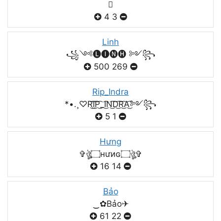

4
3
Linh
꧁༺🅛🅘🅝🅗 ༻꧂
500
269
Rip_Indra
*•.¸♡R͜͡I͜͡P͜͡_I͜͡N͜͡D͜͡R͜͡A͜͡༻꧂
5
1
Hưng
✞ঔৣ۝нưиɢ۝ঔৣ✞
16
14
Bảo
‿✿Bảo✈
61
22