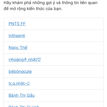
Hãy khám phá những gợi ý và thông tin liên quan
để mở rộng kiến thức của bạn.
PNTS FF
inthsenti
Ngọc Thế
ღhoàng≛ nhật♡
bébôngcute
tr.q.nhật~
Bành Thị Gấu