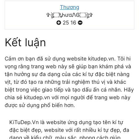
Thương
✞ঔৣ۝ᎿᏂươᏁᎶ۝ঔৣ✞
25
16
Kết luận
Cảm ơn bạn đã sử dụng website kitudep.vn. Tôi hi
vọng rằng trang web này sẽ giúp bạn khám phá và
tận hưởng sự đa dạng của các kí tự đặc biệt nàng
vịt, từ đó tạo ra những trải nghiệm thú vị và khác
biệt trong việc giao tiếp và tạo dấu ấn cá nhân. Hãy
chia sẻ kitudep.vn với mọi người để trang web này
được sử dụng phổ biến hơn.
KiTuDep.Vn là website ứng dụng tạo tên kí tự
đặc biệt đẹp, website với rất nhiều kí tự đẹp, đa
dạng về kiểu chữ, màu sắc, phong cách giúp