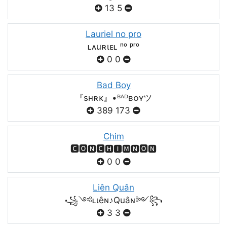
13
5
Lauriel no pro
ʟᴀuʀιᴇʟ ⁿᵒ ᵖʳᵒ
0
0
Bad Boy
『sʜʀᴋ』•ᴮᴬᴰʙᴏʏツ
389
173
Chim
🅲🅾🅽🅲🅷🅸🅼🅽🅾🅽
0
0
Liên Quân
꧁༺ʟιêɴ♪Quâɴ༻꧂
3
3