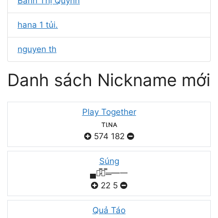
Bành Thị Quỳnh
hana 1 tủi.
nguyen th
Danh sách Nickname mới
Play Together
тιɴᴀ
574
182
Súng
▄︻̷̿┻̿═━一
22
5
Quả Táo