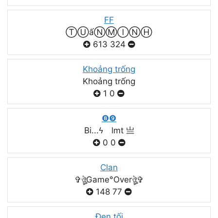
FF
ⓉⓊấⓃⓂⒾⓃⒽ
613
324
Khoảng trống
Khoảng trống
1
0
❽❾
Bi...ϟ lmt 亗
0
0
Clan
✞ঔৣGame°Overঔৣ✞
148
77
Đen tối