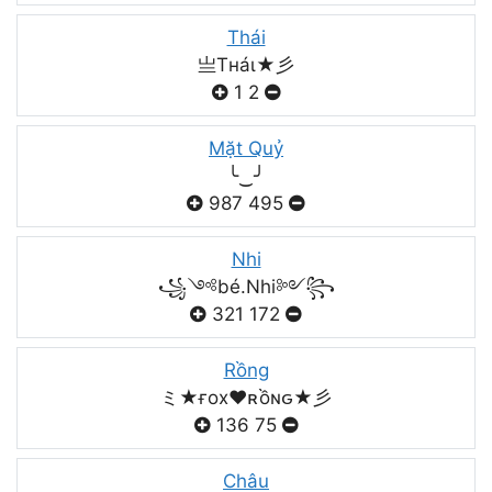
Thái
亗Tнáι★彡
1
2
Mặt Quỷ
╰‿╯
987
495
Nhi
꧁༺bé.Nhi༻꧂
321
172
Rồng
ミ★ғox♥️ʀồɴԍ★彡
136
75
Châu