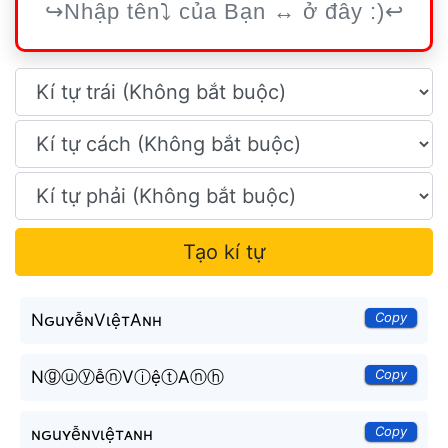
Tạo kí tự
Copy
NԍuʏễɴVιệтAɴн
Copy
NⓖⓤⓨễⓝVⓘệⓣAⓝⓗ
Copy
ɴԍuʏễɴvιệтᴀɴн