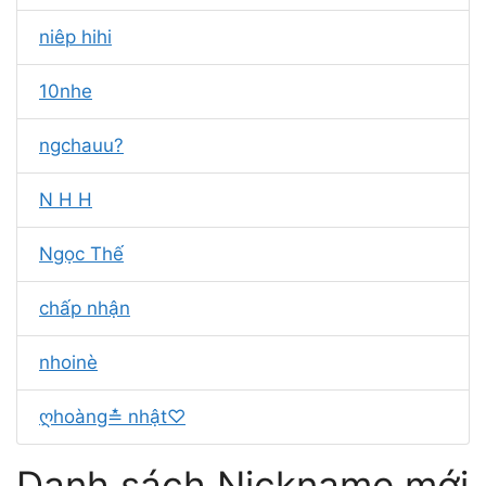
niêp hihi
10nhe
ngchauu?
N H H
Ngọc Thế
chấp nhận
nhoinè
ღhoàng≛ nhật♡
Danh sách Nickname mới