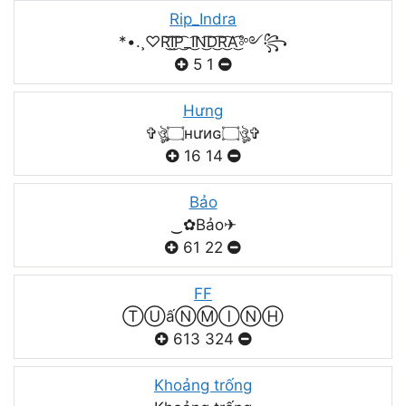
Rip_Indra
*•.¸♡R͜͡I͜͡P͜͡_I͜͡N͜͡D͜͡R͜͡A͜͡༻꧂
5
1
Hưng
✞ঔৣ۝нưиɢ۝ঔৣ✞
16
14
Bảo
‿✿Bảo✈
61
22
FF
ⓉⓊấⓃⓂⒾⓃⒽ
613
324
Khoảng trống