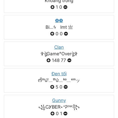
Khoảng trống
1
0
❽❾
Bi...ϟ lmt 亗
0
0
Clan
✞ঔৣGame°Overঔৣ✞
148
77
Đen tối
ᰔᩚᵐúᵗ﹏ᵗʰử﹏ᵏᵒ﹏ᵉᵐッ
5
0
Gunny
꧁ᏟᎩᏴᎬᏒ‣ᐤᎮᴵᴺᴷ꧂
0
1