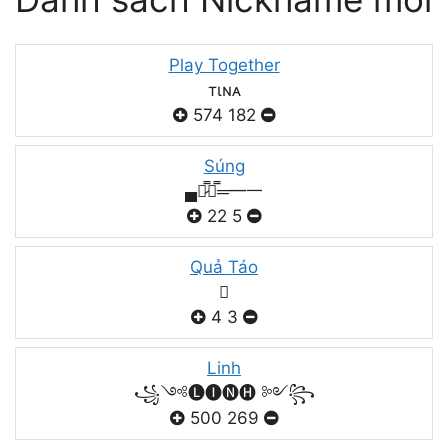
Play Together
тιɴᴀ
574
182
Súng
▄︻̷̿┻̿═━一
22
5
Quả Táo

4
3
Linh
꧁༺🅛🅘🅝🅗 ༻꧂
500
269