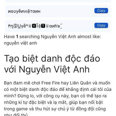
Copy
иɢυуễиνιệтαин
Copy
۳ղⓖU͟γễᴺ♕🆅Ĩệ🆃♕ɑиh๖ۣۜ
Have
1
searching Nguyễn Việt Anh almost like:
nguyễn việt anh
Tạo biệt danh độc đáo
với Nguyễn Việt Anh
Bạn đam mê chơi Free Fire hay Liên Quân và muốn
có một biệt danh độc đáo để khẳng định cái tôi của
mình? Đừng lo, với công cụ này, bạn có thể tạo ra
những kí tự đặc biệt và lạ mắt, giúp bạn nổi bật
trong game và thu hút sự chú ý từ đồng đội cũng
như đối thủ.