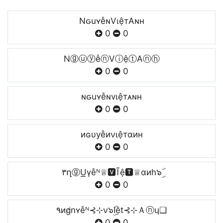
NԍuʏễɴVιệтAɴн
0
0
NⓖⓤⓨễⓝVⓘệⓣAⓝⓗ
0
0
ɴԍuʏễɴvιệтᴀɴн
0
0
иɢυуễиνιệтαин
0
0
۳ղⓖU͟γễᴺ♕🆅Ĩệ🆃♕ɑиh๖ۣۜ
0
0
۹иg̸nʏễᴺ⊰⊹ν๖ۣۜIệt⊰⊹Ａⓝɥ❏
0
0