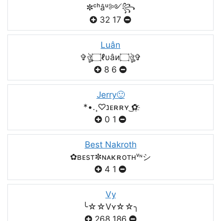
✼ᶜʰâᵘ༻꧂
32
17
Luân
✞ঔৣ۝ℓυâи۝ঔৣ✞
8
6
Jerry🙂
*•.¸♡נᴇʀʀʏ ͜✿҈
0
1
Best Nakroth
✿ʙᴇsт✼ɴᴀκʀoтнᵛᶰシ
4
1
Vy
╰☆☆Vʏ☆☆╮
268
186