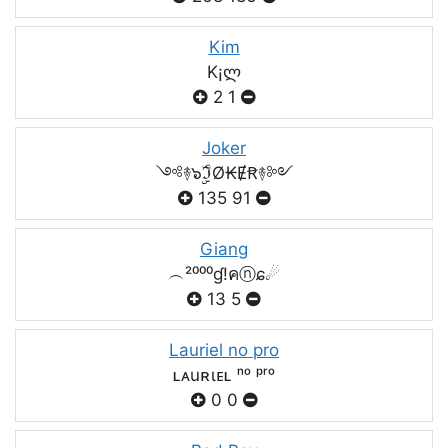
Kim
K¡ლ
2
1
Joker
༺࿈๖ۣۣۜℑØ₭ɆꞦ࿈༻
135
91
Giang
︵²⁰⁰⁰ɠ!คⓝɕ☄
13
5
Lauriel no pro
ʟᴀuʀιᴇʟ ⁿᵒ ᵖʳᵒ
0
0