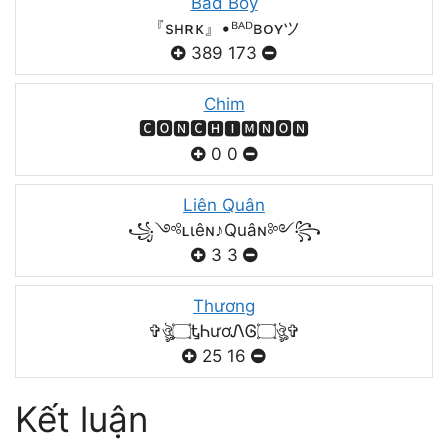
Bad Boy
『sʜʀᴋ』•ᴮᴬᴰʙᴏʏツ
389
173
Chim
🅲🅾🅽🅲🅷🅸🅼🅽🅾🅽
0
0
Liên Quân
꧁༺ʟιêɴ♪Quâɴ༻꧂
3
3
Thương
✞ঔৣ۝ᎿᏂươᏁᎶ۝ঔৣ✞
25
16
Kết luận