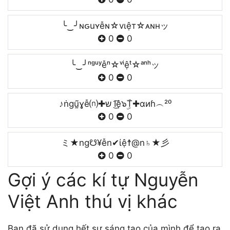
╰‿╯ɴԍuʏễɴ☆vιệт☆ᴀɴнッ
0
0
╰‿╯ⁿᵍᵘʸễⁿ☆ᵛⁱệᵗ☆ᵃⁿʰッ
0
0
♪ṅgṵ̃ɣễ⒩✚ש I͜͡ệ๖ۣۜT✚ɑиɦ︵²⁰
0
0
ミ★ng☋¥ễn✔ίệ☨@n♄★彡
0
0
Gợi ý các kí tự Nguyễn
Việt Anh thú vị khác
Bạn đã sử dụng hết sự sáng tạo của mình để tạo ra