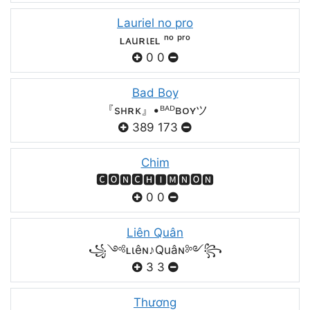
Lauriel no pro
ʟᴀuʀιᴇʟ ⁿᵒ ᵖʳᵒ
0
0
Bad Boy
『sʜʀᴋ』•ᴮᴬᴰʙᴏʏツ
389
173
Chim
🅲🅾🅽🅲🅷🅸🅼🅽🅾🅽
0
0
Liên Quân
꧁༺ʟιêɴ♪Quâɴ༻꧂
3
3
Thương