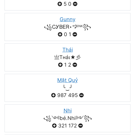
5
0
Gunny
꧁ᏟᎩᏴᎬᏒ‣ᐤᎮᴵᴺᴷ꧂
0
1
Thái
亗Tнáι★彡
1
2
Mặt Quỷ
╰‿╯
987
495
Nhi
꧁༺bé.Nhi༻꧂
321
172