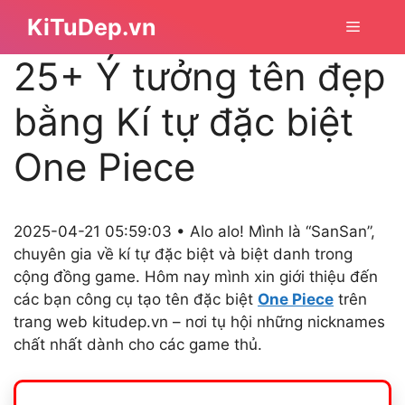
Chuyển
KiTuDep.vn
Menu
đến
nội
25+ Ý tưởng tên đẹp
dung
bằng Kí tự đặc biệt
One Piece
2025-04-21 05:59:03 • Alo alo! Mình là “SanSan”,
chuyên gia về kí tự đặc biệt và biệt danh trong
cộng đồng game. Hôm nay mình xin giới thiệu đến
các bạn công cụ tạo tên đặc biệt
One Piece
trên
trang web kitudep.vn – nơi tụ hội những nicknames
chất nhất dành cho các game thủ.