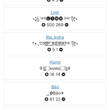
4
3
Linh
꧁༺🅛🅘🅝🅗 ༻꧂
500
269
Rip_Indra
*•.¸♡R͜͡I͜͡P͜͡_I͜͡N͜͡D͜͡R͜͡A͜͡༻꧂
5
1
Hưng
✞ঔৣ۝нưиɢ۝ঔৣ✞
16
14
Bảo
‿✿Bảo✈
61
22