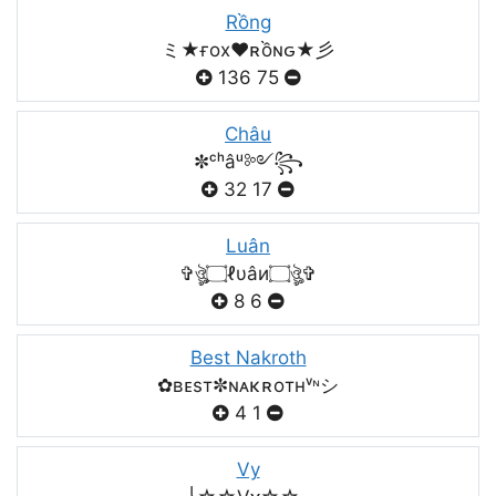
Rồng
ミ★ғox♥️ʀồɴԍ★彡
136
75
Châu
✼ᶜʰâᵘ༻꧂
32
17
Luân
✞ঔৣ۝ℓυâи۝ঔৣ✞
8
6
Best Nakroth
✿ʙᴇsт✼ɴᴀκʀoтнᵛᶰシ
4
1
Vy