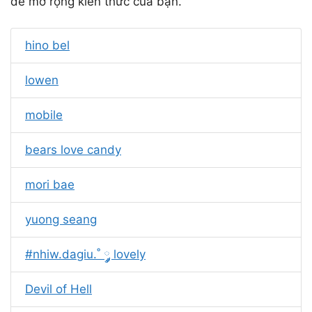
để mở rộng kiến thức của bạn.
hino bel
lowen
mobile
bears love candy
mori bae
yuong seang
#nhiw.dagiu.˚ ༘༘ lovely
Devil of Hell