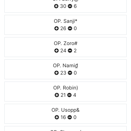
30
6
OP. Sanji*
26
0
OP. Zoro#
24
2
OP. Nami₫
23
0
OP. Robin)
21
4
OP. Usopp&
16
0