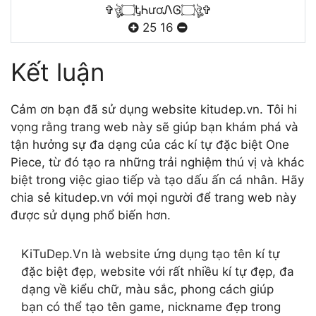
✞ঔৣ۝ᎿᏂươᏁᎶ۝ঔৣ✞
25
16
Kết luận
Cảm ơn bạn đã sử dụng website kitudep.vn. Tôi hi
vọng rằng trang web này sẽ giúp bạn khám phá và
tận hưởng sự đa dạng của các kí tự đặc biệt One
Piece, từ đó tạo ra những trải nghiệm thú vị và khác
biệt trong việc giao tiếp và tạo dấu ấn cá nhân. Hãy
chia sẻ kitudep.vn với mọi người để trang web này
được sử dụng phổ biến hơn.
KiTuDep.Vn là website ứng dụng tạo tên kí tự
đặc biệt đẹp, website với rất nhiều kí tự đẹp, đa
dạng về kiểu chữ, màu sắc, phong cách giúp
bạn có thể tạo tên game, nickname đẹp trong