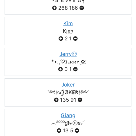
╰☆☆Vʏ☆☆╮
268
186
Kim
K¡ლ
2
1
Jerry🙂
*•.¸♡נᴇʀʀʏ ͜✿҈
0
1
Joker
༺࿈๖ۣۣۜℑØ₭ɆꞦ࿈༻
135
91
Giang
︵²⁰⁰⁰ɠ!คⓝɕ☄
13
5