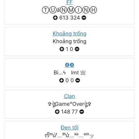
FF
ⓉⓊấⓃⓂⒾⓃⒽ
613
324
Khoảng trống
Khoảng trống
1
0
❽❾
Bi...ϟ lmt 亗
0
0
Clan
✞ঔৣGame°Overঔৣ✞
148
77
Đen tối
ᰔᩚᵐúᵗ﹏ᵗʰử﹏ᵏᵒ﹏ᵉᵐッ