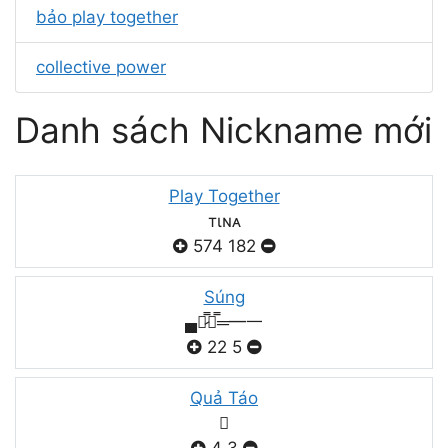
bảo play together
collective power
Danh sách Nickname mới
Play Together
тιɴᴀ
574
182
Súng
▄︻̷̿┻̿═━一
22
5
Quả Táo
