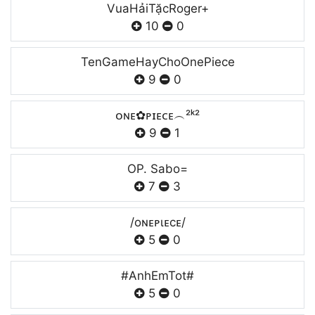
VuaHảiTặcRoger+
10
0
TenGameHayChoOnePiece
9
0
ᴏɴᴇ✿ᴘɪᴇᴄᴇ︵²ᵏ²
9
1
OP. Sabo=
7
3
/oɴᴇᴘιᴇcᴇ/
5
0
#AnhEmTot#
5
0