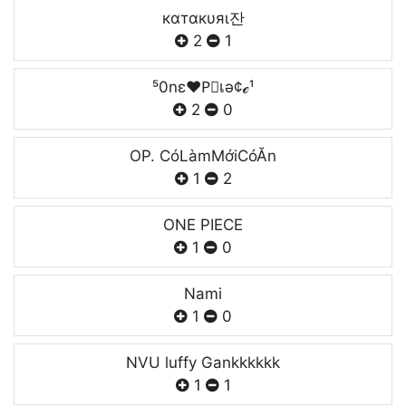
кαтαкυяι잔
2
1
⁵0nε❤P⃟เǝ¢ℯ¹
2
0
OP. CóLàmMớiCóĂn
1
2
ONE PIECE
1
0
Nami
1
0
NVU luffy Gankkkkkk
1
1