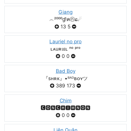
Giang
︵²⁰⁰⁰ɠ!คⓝɕ☄
13
5
Lauriel no pro
ʟᴀuʀιᴇʟ ⁿᵒ ᵖʳᵒ
0
0
Bad Boy
『sʜʀᴋ』•ᴮᴬᴰʙᴏʏツ
389
173
Chim
🅲🅾🅽🅲🅷🅸🅼🅽🅾🅽
0
0
Liên Quân