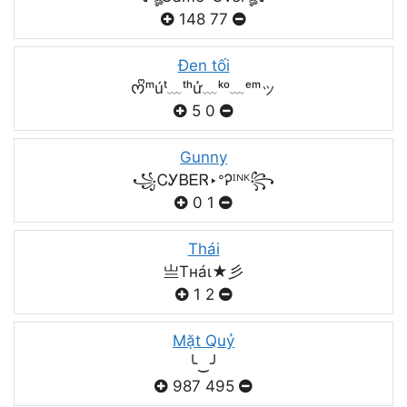
148
77
Đen tối
ᰔᩚᵐúᵗ﹏ᵗʰử﹏ᵏᵒ﹏ᵉᵐッ
5
0
Gunny
꧁ᏟᎩᏴᎬᏒ‣ᐤᎮᴵᴺᴷ꧂
0
1
Thái
亗Tнáι★彡
1
2
Mặt Quỷ
╰‿╯
987
495