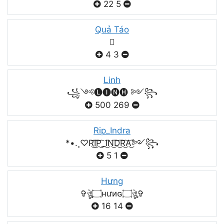
22
5
Quả Táo

4
3
Linh
꧁༺🅛🅘🅝🅗 ༻꧂
500
269
Rip_Indra
*•.¸♡R͜͡I͜͡P͜͡_I͜͡N͜͡D͜͡R͜͡A͜͡༻꧂
5
1
Hưng
✞ঔৣ۝нưиɢ۝ঔৣ✞
16
14