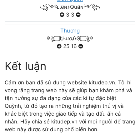
꧁༺ʟιêɴ♪Quâɴ༻꧂
3
3
Thương
✞ঔৣ۝ᎿᏂươᏁᎶ۝ঔৣ✞
25
16
Kết luận
Cảm ơn bạn đã sử dụng website kitudep.vn. Tôi hi
vọng rằng trang web này sẽ giúp bạn khám phá và
tận hưởng sự đa dạng của các kí tự đặc biệt
Quỳnh, từ đó tạo ra những trải nghiệm thú vị và
khác biệt trong việc giao tiếp và tạo dấu ấn cá
nhân. Hãy chia sẻ kitudep.vn với mọi người để trang
web này được sử dụng phổ biến hơn.