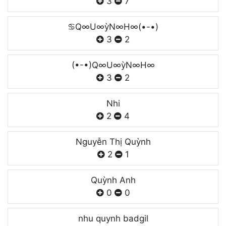
3
7
♋️Q∞U∞ỳN∞H∞(•-•)
3
2
(•-•)Q∞U∞ỳN∞H∞
3
2
Nhi
2
4
Nguyễn Thị Quỳnh
2
1
Quỳnh Anh
0
0
nhu quynh badgil