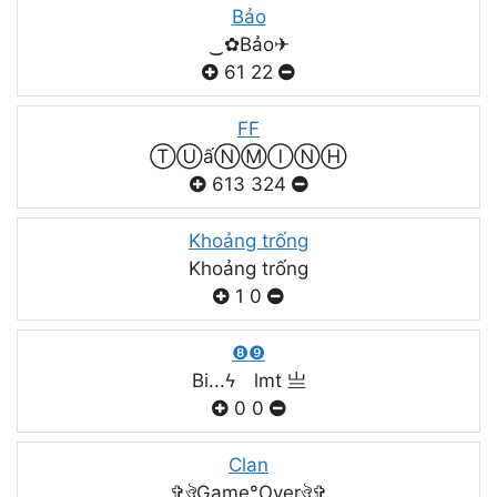
Bảo
‿✿Bảo✈
61
22
FF
ⓉⓊấⓃⓂⒾⓃⒽ
613
324
Khoảng trống
Khoảng trống
1
0
❽❾
Bi...ϟ lmt 亗
0
0
Clan
✞ঔৣGame°Overঔৣ✞