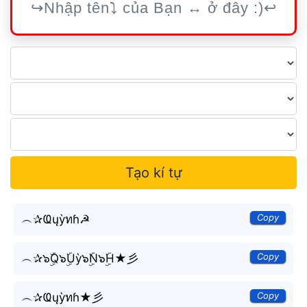
Tạo kí tự
Copy
︵✰Ҩųỳทɦ☭
Copy
︵✰๖ۣۜQ๖ۣۜUỳ๖ۣۜN๖ۣۜH★彡
Copy
︵✰Ҩųỳทɦ★彡