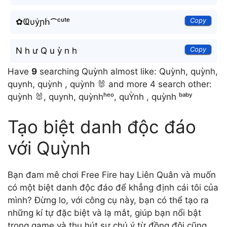
Copy
✿Ҩυẏɲհ⁀ᶜᵘᵗᵉ
Copy
N h ư Q u ỳ n h
Have
9
searching Quỳnh almost like: Quỳnh, quỳnh,
quynh, quỳnh , quỳnh 🐰 and more 4 search other:
quỳnh 🐰, quynh, quỳnhʰᵉᵒ, quỲnh , quỳnh ᵇᵃᵇʸ
Tạo biệt danh độc đáo
với Quỳnh
Bạn đam mê chơi Free Fire hay Liên Quân và muốn
có một biệt danh độc đáo để khẳng định cái tôi của
mình? Đừng lo, với công cụ này, bạn có thể tạo ra
những kí tự đặc biệt và lạ mắt, giúp bạn nổi bật
trong game và thu hút sự chú ý từ đồng đội cũng