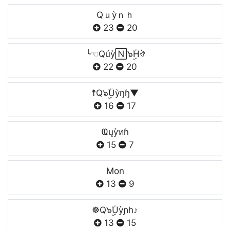
Qｕỳｎｈ
23
20
╰☜Qúỳ🄽๖ۣۜHঔ
22
20
☨Q๖ۣۜUỳŋɧ▼
16
17
Ҩųỳทɦ
15
7
Mon
13
9
☸Q๖ۣۜUỳɲh♪
13
15