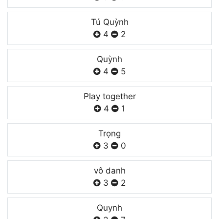
Tú Quỳnh
4
2
Quỳnh
4
5
Play together
4
1
Trọng
3
0
vô danh
3
2
Quynh