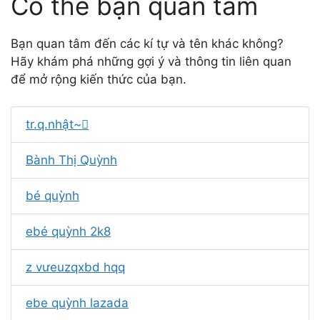
Có thể bạn quan tâm
Bạn quan tâm đến các kí tự và tên khác không?
Hãy khám phá những gợi ý và thông tin liên quan
để mở rộng kiến thức của bạn.
tr.q.nhật~
Bành Thị Quỳnh
bé quỳnh
ebé quỳnh 2k8
z vưeuzqxbd hqq
ebe quỳnh lazada