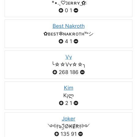
*•.¸♡נᴇʀʀʏ ͜✿҈
0
1
Best Nakroth
✿ʙᴇsт✼ɴᴀκʀoтнᵛᶰシ
4
1
Vy
╰☆☆Vʏ☆☆╮
268
186
Kim
K¡ლ
2
1
Joker
༺࿈๖ۣۣۜℑØ₭ɆꞦ࿈༻
135
91