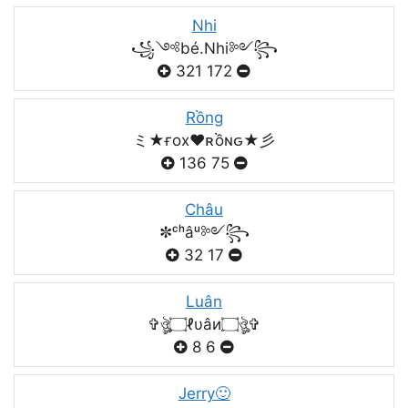
Nhi
꧁༺bé.Nhi༻꧂
321
172
Rồng
ミ★ғox♥️ʀồɴԍ★彡
136
75
Châu
✼ᶜʰâᵘ༻꧂
32
17
Luân
✞ঔৣ۝ℓυâи۝ঔৣ✞
8
6
Jerry🙂