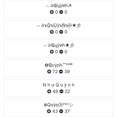
︵✰Ҩųỳทɦ☭
0
0
︵✰๖ۣۜQ๖ۣۜUỳ๖ۣۜN๖ۣۜH★彡
0
0
︵✰Ҩųỳทɦ★彡
0
0
✿Ҩυẏɲհ⁀ᶜᵘᵗᵉ
72
39
N h ư Q u ỳ n h
49
22
⊗Qʊỳn̫ⓗᴾᴿᴼシ
43
37