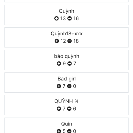
Quỳnh
13
16
Quỳnh18+xxx
12
18
bảo quỳnh
9
7
Bad girl
7
0
QUỲNH ♓️
7
6
Quìn
5
0