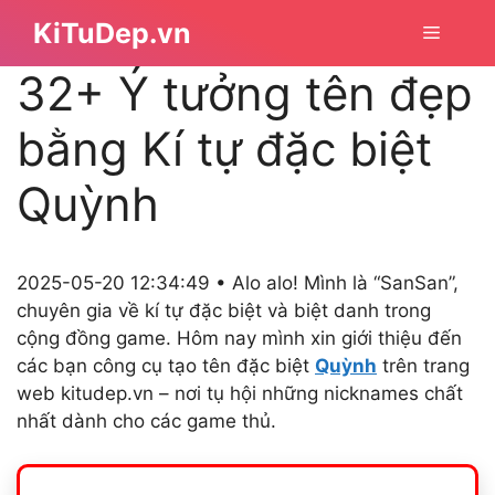
Chuyển
KiTuDep.vn
Menu
đến
nội
32+ Ý tưởng tên đẹp
dung
bằng Kí tự đặc biệt
Quỳnh
2025-05-20 12:34:49 • Alo alo! Mình là “SanSan”,
chuyên gia về kí tự đặc biệt và biệt danh trong
cộng đồng game. Hôm nay mình xin giới thiệu đến
các bạn công cụ tạo tên đặc biệt
Quỳnh
trên trang
web kitudep.vn – nơi tụ hội những nicknames chất
nhất dành cho các game thủ.