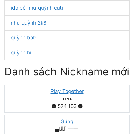
idolbé như quỳnh cuti
như quỳnh 2k8
quỳnh babi
quỳnh hí
Danh sách Nickname mới
Play Together
тιɴᴀ
574
182
Súng
▄︻̷̿┻̿═━一