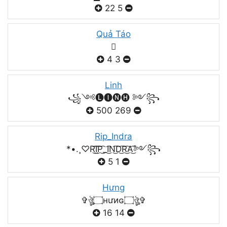
22
5
Quả Táo

4
3
Linh
꧁༺🅛🅘🅝🅗 ༻꧂
500
269
Rip_Indra
*•.¸♡R͜͡I͜͡P͜͡_I͜͡N͜͡D͜͡R͜͡A͜͡༻꧂
5
1
Hưng
✞ঔৣ۝нưиɢ۝ঔৣ✞
16
14