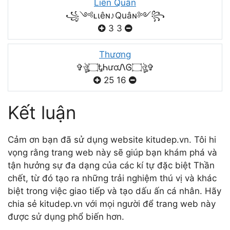
Liên Quân
꧁༺ʟιêɴ♪Quâɴ༻꧂
3
3
Thương
✞ঔৣ۝ᎿᏂươᏁᎶ۝ঔৣ✞
25
16
Kết luận
Cảm ơn bạn đã sử dụng website kitudep.vn. Tôi hi
vọng rằng trang web này sẽ giúp bạn khám phá và
tận hưởng sự đa dạng của các kí tự đặc biệt Thần
chết, từ đó tạo ra những trải nghiệm thú vị và khác
biệt trong việc giao tiếp và tạo dấu ấn cá nhân. Hãy
chia sẻ kitudep.vn với mọi người để trang web này
được sử dụng phổ biến hơn.