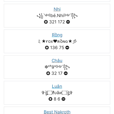
Nhi
꧁༺bé.Nhi༻꧂
321
172
Rồng
ミ★ғox♥️ʀồɴԍ★彡
136
75
Châu
✼ᶜʰâᵘ༻꧂
32
17
Luân
✞ঔৣ۝ℓυâи۝ঔৣ✞
8
6
Best Nakroth