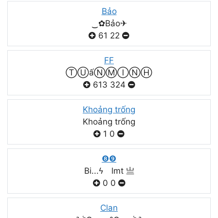
Bảo
‿✿Bảo✈
61
22
FF
ⓉⓊấⓃⓂⒾⓃⒽ
613
324
Khoảng trống
Khoảng trống
1
0
❽❾
Bi...ϟ lmt 亗
0
0
Clan