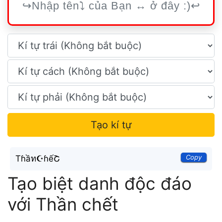
Tạo kí tự
Copy
Tɦầท☪ɦếՇ
Tạo biệt danh độc đáo
với Thần chết