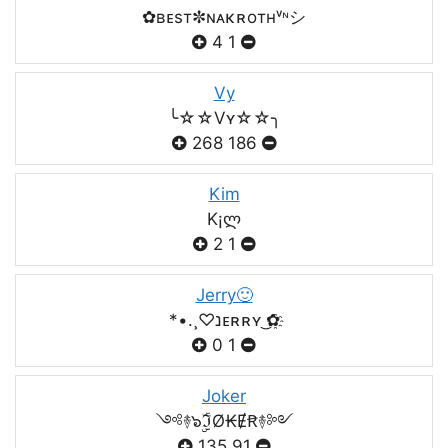
✿ʙᴇsт✼ɴᴀκʀoтнᵛᶰシ
4
1
Vy
╰☆☆Vʏ☆☆╮
268
186
Kim
K¡ლ
2
1
Jerry🙂
*•.¸♡נᴇʀʀʏ ͜✿҈
0
1
Joker
༺࿈๖ۣۣۜℑØ₭ɆꞦ࿈༻
135
91