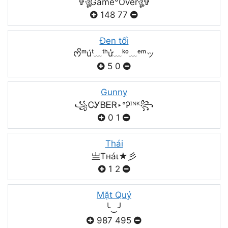
✞ঔৣGame°Overঔৣ✞
148
77
Đen tối
ᰔᩚᵐúᵗ﹏ᵗʰử﹏ᵏᵒ﹏ᵉᵐッ
5
0
Gunny
꧁ᏟᎩᏴᎬᏒ‣ᐤᎮᴵᴺᴷ꧂
0
1
Thái
亗Tнáι★彡
1
2
Mặt Quỷ
╰‿╯
987
495