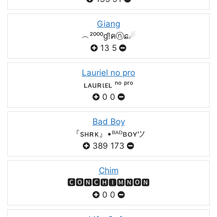
Giang
︵²⁰⁰⁰ɠ!คⓝɕ☄
13
5
Lauriel no pro
ʟᴀuʀιᴇʟ ⁿᵒ ᵖʳᵒ
0
0
Bad Boy
『sʜʀᴋ』•ᴮᴬᴰʙᴏʏツ
389
173
Chim
🅲🅾🅽🅲🅷🅸🅼🅽🅾🅽
0
0