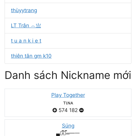
thùyytrang
LT Trân ︵亗
t u a n k i e t
thiên tân gm k10
Danh sách Nickname mới
Play Together
тιɴᴀ
574
182
Súng
▄︻̷̿┻̿═━一