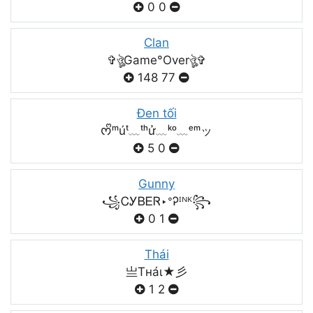
0
0
Clan
✞ঔৣGame°Overঔৣ✞
148
77
Đen tối
ᰔᩚᵐúᵗ﹏ᵗʰử﹏ᵏᵒ﹏ᵉᵐッ
5
0
Gunny
꧁ᏟᎩᏴᎬᏒ‣ᐤᎮᴵᴺᴷ꧂
0
1
Thái
亗Tнáι★彡
1
2