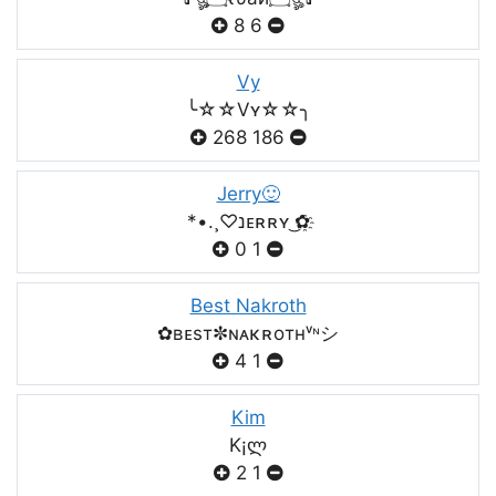
8
6
Vy
╰☆☆Vʏ☆☆╮
268
186
Jerry🙂
*•.¸♡נᴇʀʀʏ ͜✿҈
0
1
Best Nakroth
✿ʙᴇsт✼ɴᴀκʀoтнᵛᶰシ
4
1
Kim
K¡ლ
2
1