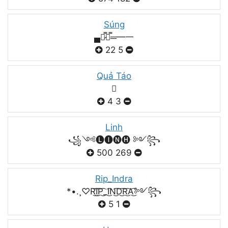
Súng
▄︻̷̿┻̿═━一
22
5
Quả Táo

4
3
Linh
꧁༺🅛🅘🅝🅗 ༻꧂
500
269
Rip_Indra
*•.¸♡R͜͡I͜͡P͜͡_I͜͡N͜͡D͜͡R͜͡A͜͡༻꧂
5
1