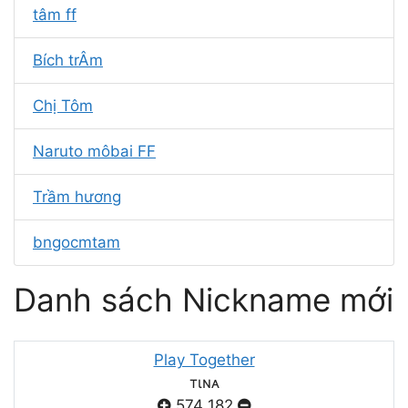
tâm ff
Bích trÂm
Chị Tôm
Naruto môbai FF
Trầm hương
bngocmtam
Danh sách Nickname mới
Play Together
тιɴᴀ
574
182