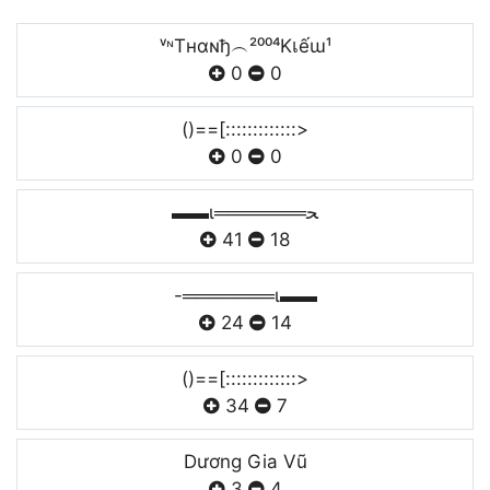
ᵛᶰTнαɴђ︵²⁰⁰⁴Kเếɯ¹
0
0
()==[:::::::::::::>
0
0
▬▬ι═══════ﺤ
41
18
-═══════ι▬▬
24
14
()==[:::::::::::::>
34
7
Dương Gia Vũ
3
4