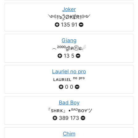
Joker
༺࿈๖ۣۣۜℑØ₭ɆꞦ࿈༻
135
91
Giang
︵²⁰⁰⁰ɠ!คⓝɕ☄
13
5
Lauriel no pro
ʟᴀuʀιᴇʟ ⁿᵒ ᵖʳᵒ
0
0
Bad Boy
『sʜʀᴋ』•ᴮᴬᴰʙᴏʏツ
389
173
Chim