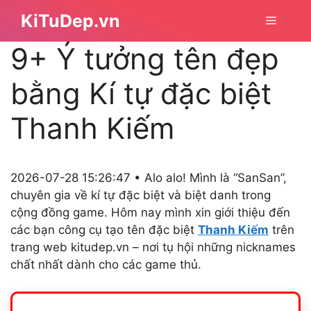
Chuyển
KiTuDep.vn
Menu
đến
nội
9+ Ý tưởng tên đẹp
dung
bằng Kí tự đặc biệt
Thanh Kiếm
2026-07-28 15:26:47 • Alo alo! Mình là “SanSan”,
chuyên gia về kí tự đặc biệt và biệt danh trong
cộng đồng game. Hôm nay mình xin giới thiệu đến
các bạn công cụ tạo tên đặc biệt
Thanh Kiếm
trên
trang web kitudep.vn – nơi tụ hội những nicknames
chất nhất dành cho các game thủ.