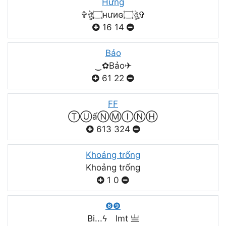
Hưng
✞ঔৣ۝нưиɢ۝ঔৣ✞
16
14
Bảo
‿✿Bảo✈
61
22
FF
ⓉⓊấⓃⓂⒾⓃⒽ
613
324
Khoảng trống
Khoảng trống
1
0
❽❾
Bi...ϟ lmt 亗