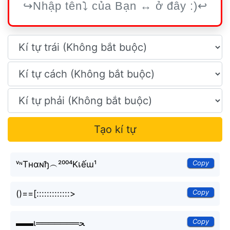
Tạo kí tự
Copy
ᵛᶰTнαɴђ︵²⁰⁰⁴Kเếɯ¹
Copy
()==[:::::::::::::>
Copy
▬▬ι═══════ﺤ