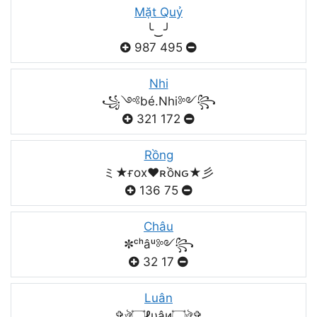
Mặt Quỷ
╰‿╯
987
495
Nhi
꧁༺bé.Nhi༻꧂
321
172
Rồng
ミ★ғox♥️ʀồɴԍ★彡
136
75
Châu
✼ᶜʰâᵘ༻꧂
32
17
Luân
✞ঔৣ۝ℓυâи۝ঔৣ✞