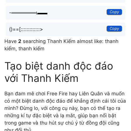
Copy
-═══════ι▬▬
Copy
()==[:::::::::::::>
Have
2
searching Thanh Kiếm almost like: thanh
kiếm, thanh kiếm
Tạo biệt danh độc đáo
với Thanh Kiếm
Bạn đam mê chơi Free Fire hay Liên Quân và muốn
có một biệt danh độc đáo để khẳng định cái tôi của
mình? Đừng lo, với công cụ này, bạn có thể tạo ra
những kí tự đặc biệt và lạ mắt, giúp bạn nổi bật
trong game và thu hút sự chú ý từ đồng đội cũng
như đối thủ.