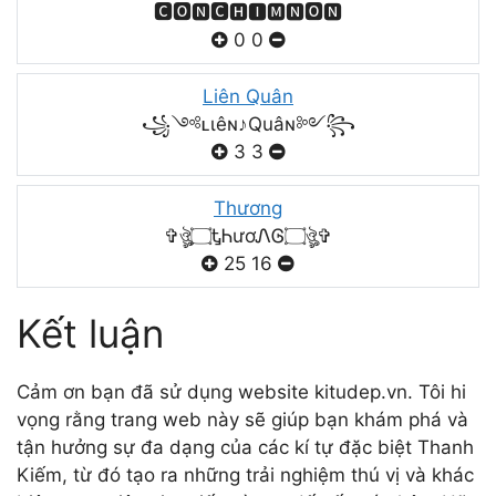
🅲🅾🅽🅲🅷🅸🅼🅽🅾🅽
0
0
Liên Quân
꧁༺ʟιêɴ♪Quâɴ༻꧂
3
3
Thương
✞ঔৣ۝ᎿᏂươᏁᎶ۝ঔৣ✞
25
16
Kết luận
Cảm ơn bạn đã sử dụng website kitudep.vn. Tôi hi
vọng rằng trang web này sẽ giúp bạn khám phá và
tận hưởng sự đa dạng của các kí tự đặc biệt Thanh
Kiếm, từ đó tạo ra những trải nghiệm thú vị và khác