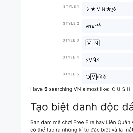
Style 1
ミ★ＶＮ★彡
Style 2
vn๖²⁴ʱ
Style 3
🅅🄽
Style 4
⚡VŇ⚡
Style 5
❍🅅ⓝ☃
Have
5
Tạo biệt danh độc đ
Bạn đam mê chơi Free Fire hay Liên Quân v
có thể tạo ra những kí tự đặc biệt và lạ mắ