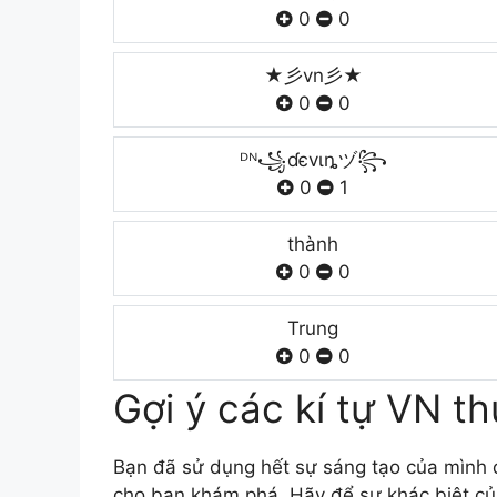
0
0
★彡vn彡★
0
0
ᴰᴺ꧁ɗєvιȵヅ꧂
0
1
thành
0
0
Trung
0
0
Gợi ý các kí tự VN th
Bạn đã sử dụng hết sự sáng tạo của mình để
cho bạn khám phá. Hãy để sự khác biệt củ