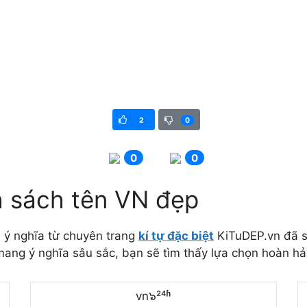
2
0
0
0
 sách tên VN đẹp
 ý nghĩa từ chuyên trang
kí tự đặc biệt
KiTuDEP.vn đã s
ang ý nghĩa sâu sắc, bạn sẽ tìm thấy lựa chọn hoàn hả
vn๖²⁴ʱ