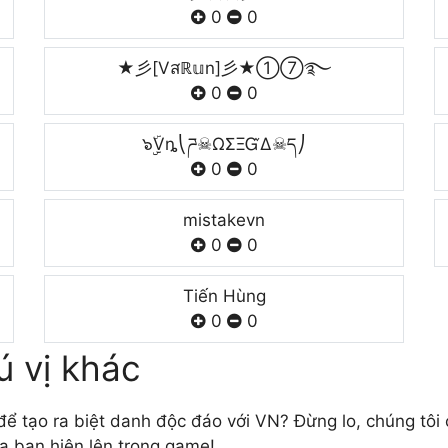
0
0
★彡[Vสℝ𝕦n]彡★➀➆࿐
0
0
๖ۣۣۜVȵ⎝ཌ☠ΩΣΞᏳΔ☠ད⎠
0
0
mistakeㅤvn
0
0
Tiến Hùng
0
0
ú vị khác
 tạo ra biệt danh độc đáo với VN? Đừng lo, chúng tôi c
a bạn hiện lên trong game!