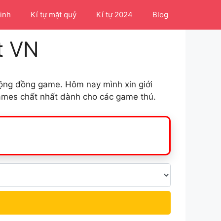
Linh
Kí tự mặt quỷ
Kí tự 2024
Blog
t VN
 cộng đồng game. Hôm nay mình xin giới
names chất nhất dành cho các game thủ.