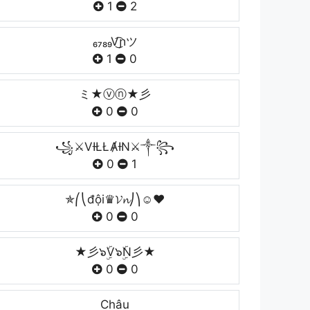
1
2
₆₇₈₉V͜͡ɲツ
1
0
ミ★ⓥⓝ★彡
0
0
꧁⚔VƗŁŁȺƗN⚔༒꧂
0
1
✯⎛⎝đội♛𝓥𝓷⎠⎞☺♥
0
0
★彡๖ۣۜV๖ۣۜN彡★
0
0
Châu