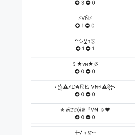
3
0
⚡VŇ⚡
1
0
ᵛᶰシV͟n㋡
1
1
ミ★vɴ★彡
0
0
꧁⚠⚡ᗪ₳尺匕 ᐯ₦⚡⚠꧂
0
0
✯ ℛ𝓘đội♛『V₦ ☺♥
0
0
☩√ｎ࿐