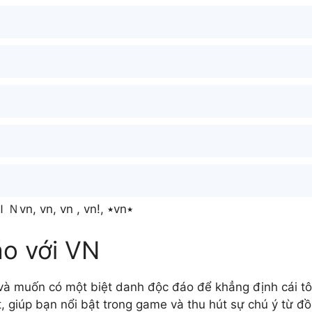
searching VN almost like: ＣＵＳＨＩＮvn, vn, vn , vn!, ‎٭vn‎٭
áo với VN
à muốn có một biệt danh độc đáo để khẳng định cái tôi
t, giúp bạn nổi bật trong game và thu hút sự chú ý từ đ