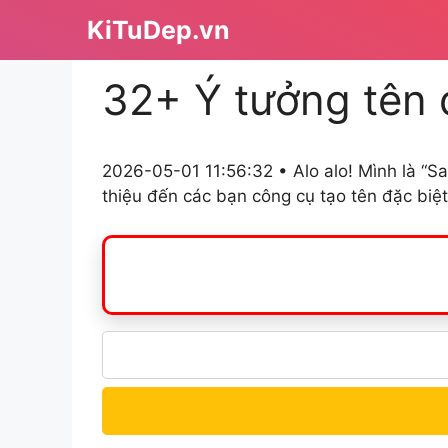
Chuyển
KiTuDep.vn
đến
nội
32+ Ý tưởng tên 
dung
2026-05-01 11:56:32 • Alo alo! Mình là “Sa
thiệu đến các bạn công cụ tạo tên đặc biệ