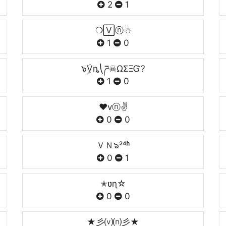
2
1
❍🅅ⓝ☃
1
0
๖ۣۣۜVȵ⎝ཌ☠ΩΣΞᏳ?
1
0
❤vⓝ✌
0
0
ＶＮ๖²⁴ʱ
0
1
✭ʋɳ☆
0
0
★彡⒱⒩彡★