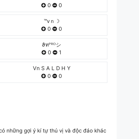
0
0
™vｎ☽
0
0
ϑทᴾᴿᴼシ
0
1
Vn S A L D H Y
0
0
ó những gợi ý kí tự thú vị và độc đáo khác