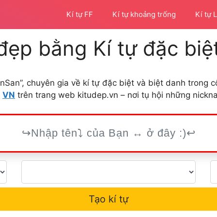
Kí tự FF
Kí tự khoảng trống
Kí tự 
đẹp bằng Kí tự đặc biệ
nSan”, chuyên gia về kí tự đặc biệt và biệt danh trong
t
VN
trên trang web kitudep.vn – nơi tụ hội những nick
Tạo kí tự