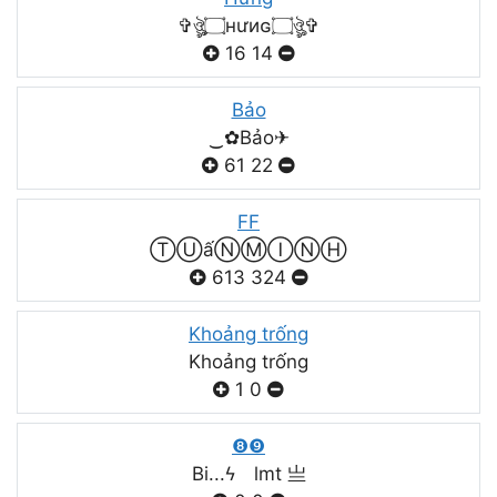
✞ঔৣ۝нưиɢ۝ঔৣ✞
16
14
Bảo
‿✿Bảo✈
61
22
FF
ⓉⓊấⓃⓂⒾⓃⒽ
613
324
Khoảng trống
Khoảng trống
1
0
❽❾
Bi...ϟ lmt 亗