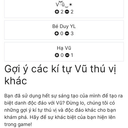
Vཽũ‿✶
2
2
Bé Duy YL
0
3
Hạ Vũ
0
1
Gợi ý các kí tự Vũ thú vị
khác
Bạn đã sử dụng hết sự sáng tạo của mình để tạo ra
biệt danh độc đáo với Vũ? Đừng lo, chúng tôi có
những gợi ý kí tự thú vị và độc đáo khác cho bạn
khám phá. Hãy để sự khác biệt của bạn hiện lên
trong game!