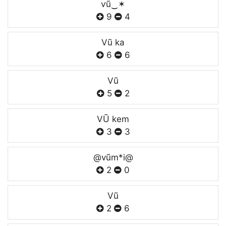
ѵũ‿✶
9
4
Vũ ka
6
6
Vũ
5
2
VŨ kem
3
3
@vũm*i@
2
0
Vũ
2
6