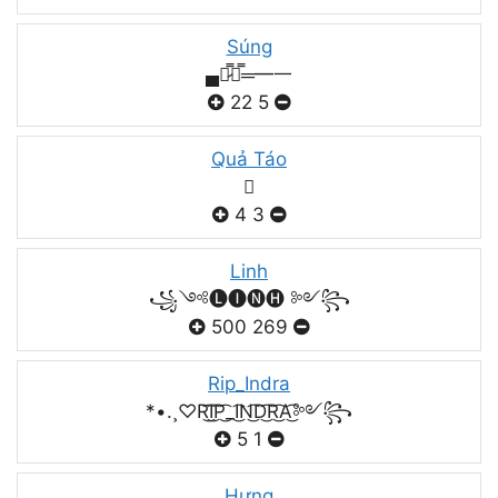
Súng
▄︻̷̿┻̿═━一
22
5
Quả Táo

4
3
Linh
꧁༺🅛🅘🅝🅗 ༻꧂
500
269
Rip_Indra
*•.¸♡R͜͡I͜͡P͜͡_I͜͡N͜͡D͜͡R͜͡A͜͡༻꧂
5
1
Hưng