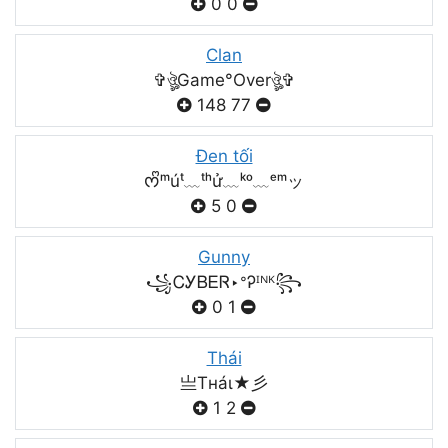
0
0
Clan
✞ঔৣGame°Overঔৣ✞
148
77
Đen tối
ᰔᩚᵐúᵗ﹏ᵗʰử﹏ᵏᵒ﹏ᵉᵐッ
5
0
Gunny
꧁ᏟᎩᏴᎬᏒ‣ᐤᎮᴵᴺᴷ꧂
0
1
Thái
亗Tнáι★彡
1
2