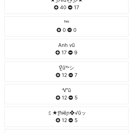
★彡vũ×͜×彡★
40
17
ᵗᵛᵘ
0
0
Anh vũ
17
9
V̺͆ũᵛᶰシ
12
7
Ꮙũ
12
5
ミ★ʈħɨêɲ❖√ũッ
12
5