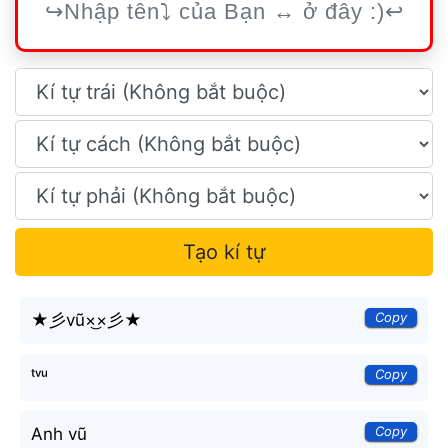
Tạo kí tự
Copy
★彡vũ×͜×彡★
Copy
ᵗᵛᵘ
Copy
Anh vũ