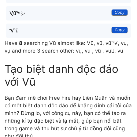
Copy
V̺͆ũᵛᶰシ
Copy
Ꮙũ
Have
8
searching Vũ almost like: Vũ, vũ, vũ™√, vụ,
vụ and more 3 search other: vụ, vụ , vũ , vu, vu
Tạo biệt danh độc đáo
với Vũ
Bạn đam mê chơi Free Fire hay Liên Quân và muốn
có một biệt danh độc đáo để khẳng định cái tôi của
mình? Đừng lo, với công cụ này, bạn có thể tạo ra
những kí tự đặc biệt và lạ mắt, giúp bạn nổi bật
trong game và thu hút sự chú ý từ đồng đội cũng
như đối thủ.