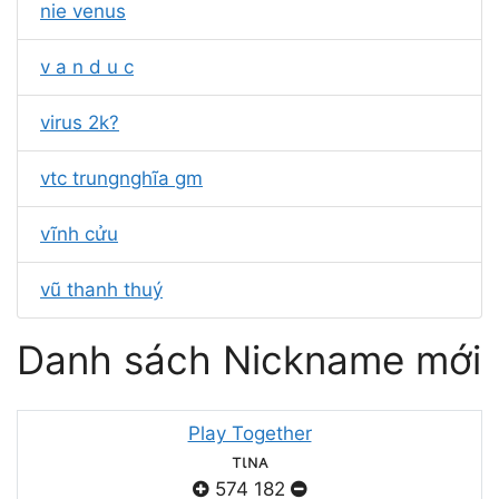
nie venus
v a n d u c
virus 2k?
vtc trungnghĩa gm
vĩnh cửu
vũ thanh thuý
Danh sách Nickname mới
Play Together
тιɴᴀ
574
182