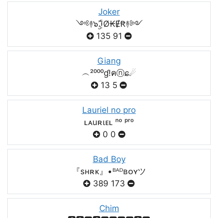
Joker
༺࿈๖ۣۣۜℑØ₭ɆꞦ࿈༻
135
91
Giang
︵²⁰⁰⁰ɠ!คⓝɕ☄
13
5
Lauriel no pro
ʟᴀuʀιᴇʟ ⁿᵒ ᵖʳᵒ
0
0
Bad Boy
『sʜʀᴋ』•ᴮᴬᴰʙᴏʏツ
389
173
Chim