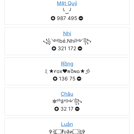
Mặt Quỷ
╰‿╯
987
495
Nhi
꧁༺bé.Nhi༻꧂
321
172
Rồng
ミ★ғox♥️ʀồɴԍ★彡
136
75
Châu
✼ᶜʰâᵘ༻꧂
32
17
Luân
✞ঔৣ۝ℓυâи۝ঔৣ✞