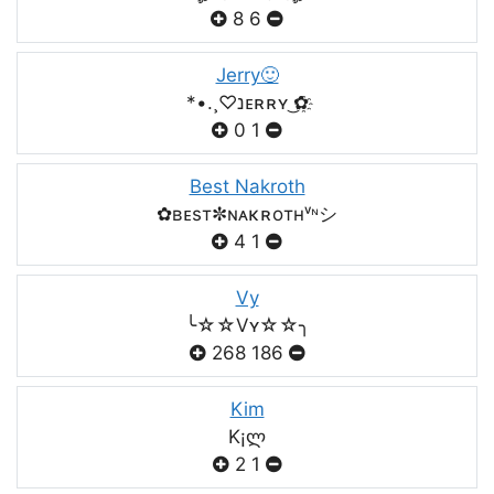
8
6
Jerry🙂
*•.¸♡נᴇʀʀʏ ͜✿҈
0
1
Best Nakroth
✿ʙᴇsт✼ɴᴀκʀoтнᵛᶰシ
4
1
Vy
╰☆☆Vʏ☆☆╮
268
186
Kim
K¡ლ
2
1