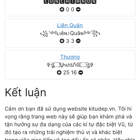
🅲🅾🅽🅲🅷🅸🅼🅽🅾🅽
0
0
Liên Quân
꧁༺ʟιêɴ♪Quâɴ༻꧂
3
3
Thương
✞ঔৣ۝ᎿᏂươᏁᎶ۝ঔৣ✞
25
16
Kết luận
Cảm ơn bạn đã sử dụng website kitudep.vn. Tôi hi
vọng rằng trang web này sẽ giúp bạn khám phá và
tận hưởng sự đa dạng của các kí tự đặc biệt Vũ, từ
đó tạo ra những trải nghiệm thú vị và khác biệt