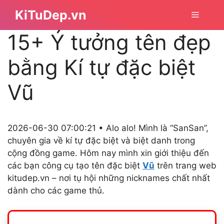
Chuyển
KiTuDep.vn
Menu
đến
nội
15+ Ý tưởng tên đẹp
dung
bằng Kí tự đặc biệt
Vũ
2026-06-30 07:00:21 • Alo alo! Mình là “SanSan”,
chuyên gia về kí tự đặc biệt và biệt danh trong
cộng đồng game. Hôm nay mình xin giới thiệu đến
các bạn công cụ tạo tên đặc biệt
Vũ
trên trang web
kitudep.vn – nơi tụ hội những nicknames chất nhất
dành cho các game thủ.