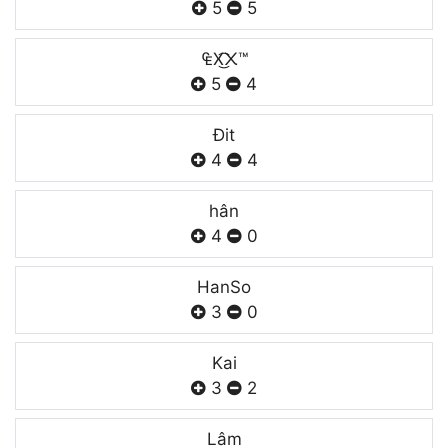
5
5
₠X͜͡᙭™
5
4
Đit
4
4
hân
4
0
HanSo
3
0
Kai
3
2
Lâm