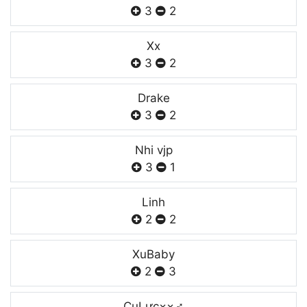
3
2
Xx
3
2
Drake
3
2
Nhi vjp
3
1
Linh
2
2
XuBaby
2
3
CuLực×͜×➶