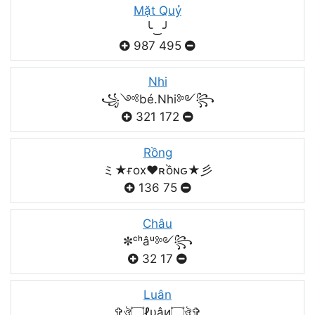
Mặt Quỷ
╰‿╯
987
495
Nhi
꧁༺bé.Nhi༻꧂
321
172
Rồng
ミ★ғox♥️ʀồɴԍ★彡
136
75
Châu
✼ᶜʰâᵘ༻꧂
32
17
Luân
✞ঔৣ۝ℓυâи۝ঔৣ✞