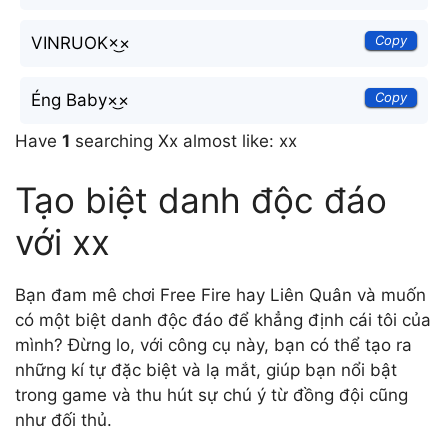
Copy
VINRUOK×͜×
Copy
Éng Baby×͜×
Have
1
searching Xx almost like: xx
Tạo biệt danh độc đáo
với xx
Bạn đam mê chơi Free Fire hay Liên Quân và muốn
có một biệt danh độc đáo để khẳng định cái tôi của
mình? Đừng lo, với công cụ này, bạn có thể tạo ra
những kí tự đặc biệt và lạ mắt, giúp bạn nổi bật
trong game và thu hút sự chú ý từ đồng đội cũng
như đối thủ.