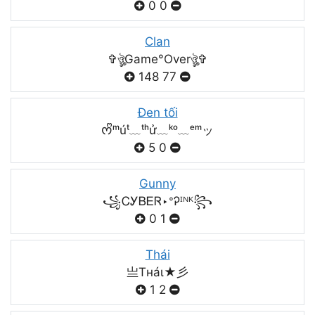
0
0
Clan
✞ঔৣGame°Overঔৣ✞
148
77
Đen tối
ᰔᩚᵐúᵗ﹏ᵗʰử﹏ᵏᵒ﹏ᵉᵐッ
5
0
Gunny
꧁ᏟᎩᏴᎬᏒ‣ᐤᎮᴵᴺᴷ꧂
0
1
Thái
亗Tнáι★彡
1
2