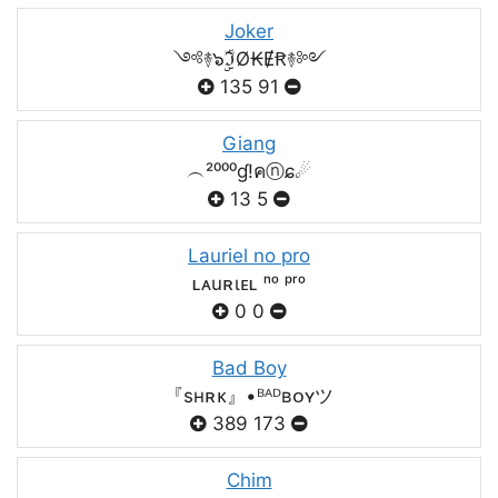
Joker
༺࿈๖ۣۣۜℑØ₭ɆꞦ࿈༻
135
91
Giang
︵²⁰⁰⁰ɠ!คⓝɕ☄
13
5
Lauriel no pro
ʟᴀuʀιᴇʟ ⁿᵒ ᵖʳᵒ
0
0
Bad Boy
『sʜʀᴋ』•ᴮᴬᴰʙᴏʏツ
389
173
Chim