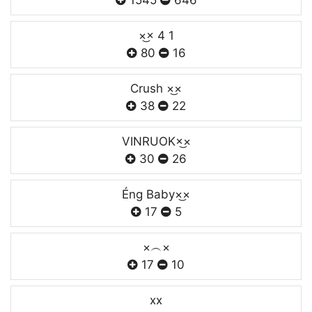
1545
646
×͜× 4 1
80
16
Crush ×͜×
38
22
VINRUOK×͜×
30
26
Éng Baby×͜×
17
5
×︵×
17
10
xx