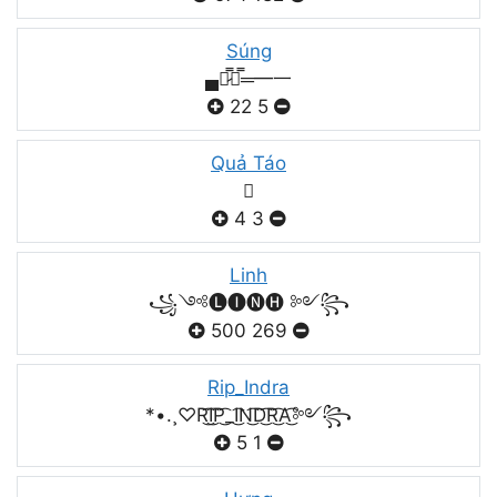
Súng
▄︻̷̿┻̿═━一
22
5
Quả Táo

4
3
Linh
꧁༺🅛🅘🅝🅗 ༻꧂
500
269
Rip_Indra
*•.¸♡R͜͡I͜͡P͜͡_I͜͡N͜͡D͜͡R͜͡A͜͡༻꧂
5
1