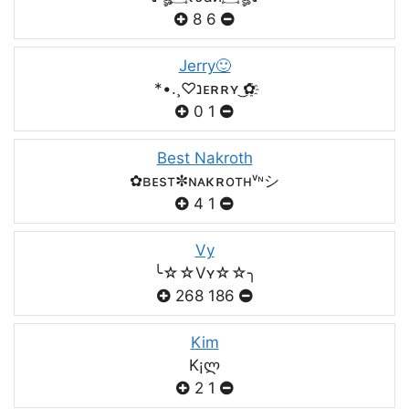
8
6
Jerry🙂
*•.¸♡נᴇʀʀʏ ͜✿҈
0
1
Best Nakroth
✿ʙᴇsт✼ɴᴀκʀoтнᵛᶰシ
4
1
Vy
╰☆☆Vʏ☆☆╮
268
186
Kim
K¡ლ
2
1