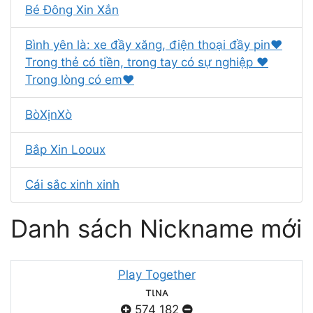
Bé Đông Xin Xắn
Bình yên là: xe đầy xăng, điện thoại đầy pin❤
Trong thẻ có tiền, trong tay có sự nghiệp ❤
Trong lòng có em❤
BòXịnXò
Bắp Xin Looux
Cái sắc xinh xinh
Danh sách Nickname mới
Play Together
тιɴᴀ
574
182