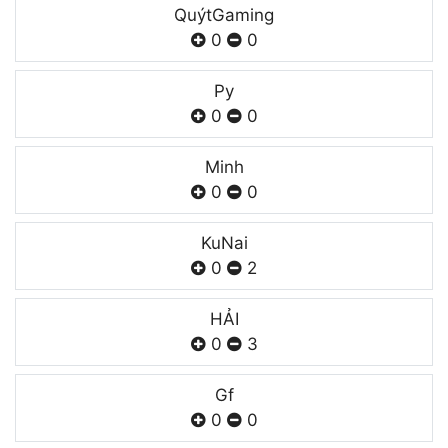
QuýtGaming
0
0
Py
0
0
Minh
0
0
KuNai
0
2
HẢI
0
3
Gf
0
0