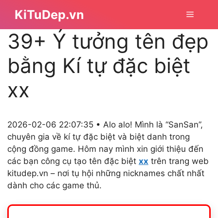
Chuyển
KiTuDep.vn
Menu
đến
nội
39+ Ý tưởng tên đẹp
dung
bằng Kí tự đặc biệt
xx
2026-02-06 22:07:35 • Alo alo! Mình là “SanSan”,
chuyên gia về kí tự đặc biệt và biệt danh trong
cộng đồng game. Hôm nay mình xin giới thiệu đến
các bạn công cụ tạo tên đặc biệt
xx
trên trang web
kitudep.vn – nơi tụ hội những nicknames chất nhất
dành cho các game thủ.