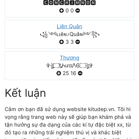
🅲🅾🅽🅲🅷🅸🅼🅽🅾🅽
0
0
Liên Quân
꧁༺ʟιêɴ♪Quâɴ༻꧂
3
3
Thương
✞ঔৣ۝ᎿᏂươᏁᎶ۝ঔৣ✞
25
16
Kết luận
Cảm ơn bạn đã sử dụng website kitudep.vn. Tôi hi
vọng rằng trang web này sẽ giúp bạn khám phá và
tận hưởng sự đa dạng của các kí tự đặc biệt xx, từ
đó tạo ra những trải nghiệm thú vị và khác biệt