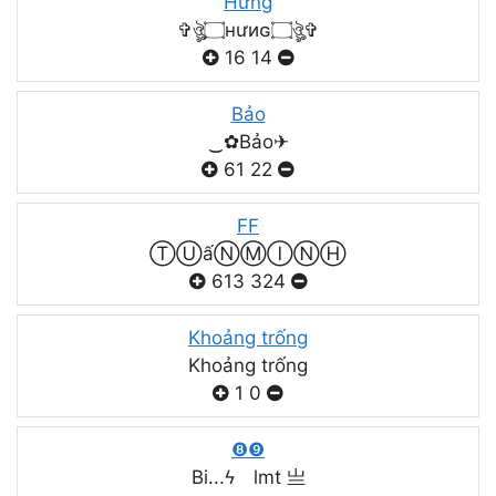
Hưng
✞ঔৣ۝нưиɢ۝ঔৣ✞
16
14
Bảo
‿✿Bảo✈
61
22
FF
ⓉⓊấⓃⓂⒾⓃⒽ
613
324
Khoảng trống
Khoảng trống
1
0
❽❾
Bi...ϟ lmt 亗