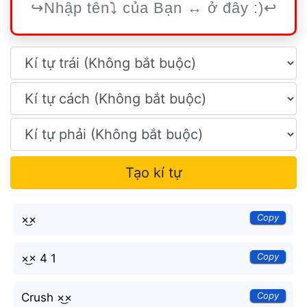
Tạo kí tự
Copy
×͜×
Copy
×͜× 4 1
Copy
Crush ×͜×