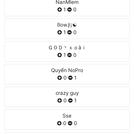
NanㅤMlem
1
0
ßowお☯
1
0
ＧＯＤ丶ｘｏàｉ
1
0
Quyến NoPro
0
1
crazy guy
0
1
Sse
0
0